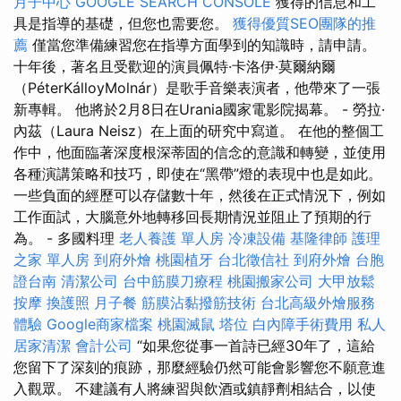
月子中心
GOOGLE SEARCH CONSOLE
獲得的信息和工
具是指導的基礎，但您也需要您。
獲得優質SEO團隊的推
薦
僅當您準備練習您在指導方面學到的知識時，請申請。
十年後，著名且受歡迎的演員佩特·卡洛伊·莫爾納爾
（PéterKálloyMolnár）是歌手音樂表演者，他帶來了一張
新專輯。 他將於2月8日在Urania國家電影院揭幕。 - 勞拉·
內茲（Laura Neisz）在上面的研究中寫道。 在他的整個工
作中，他面臨著深度根深蒂固的信念的意識和轉變，並使用
各種演講策略和技巧，即使在“黑帶”燈的表現中也是如此。
一些負面的經歷可以存儲數十年，然後在正式情況下，例如
工作面試，大腦意外地轉移回長期情況並阻止了預期的行
為。 - 多國料理
老人養護 單人房
冷凍設備
基隆律師
護理
之家 單人房
到府外燴
桃園植牙
台北徵信社
到府外燴
台胞
證台南
清潔公司
台中筋膜刀療程
桃園搬家公司
大甲放鬆
按摩
換護照
月子餐
筋膜沾黏撥筋技術
台北高級外燴服務
體驗
Google商家檔案
桃園滅鼠
塔位
白內障手術費用
私人
居家清潔
會計公司
“如果您從事一首詩已經30年了，這給
您留下了深刻的痕跡，那麼經驗仍然可能會影響您不願意進
入觀眾。 不建議有人將練習與飲酒或鎮靜劑相結合，以使