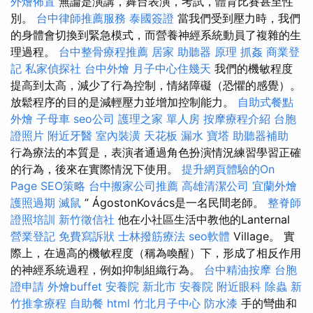
外燴佈置
無論是演講，舞台表演，考試，體育比賽甚至性
別。
台中律師推薦服務
泰國簽證
當我們受到壓力時，我們
的身體會切換到緊急模式，而營養神經系統動員了複雜的生
理過程。
台中整骨療程推薦
居家
助聽器 原理
抓姦
商業登
記
私家偵探社
台中外燴
月子中心住幾天
我們的機敏程度
提高到太高，減少了行為控制，情緒障礙（恐懼的感覺）。
放鬆程序的目的是減輕壓力並增加控制能力。
自助式餐點
外燴
子母車
seo公司
護理之家 單人房
按摩療程介紹
台胞
證照片
附近牙醫
室內裝潢
天花板 漏水
寶塔
助聽器補助
行為療法的本質是，表演者通過角色扮演情況練習學習正確
的行為，後來在實際情況下使用。
提升網頁體驗的On
Page SEO策略
台中搬家公司推薦
高雄清潔公司
宜蘭外燴
護照過期
滅鼠
” ÁgostonKovács是一名民間老師。
整脊師
證照培訓
新竹徵信社
他在小社區生活中教他的Lanternal
營業登記
免費寫訴狀
士林撥筋療法
seo軟體
Village。 實
際上，在過高的機敏程度（稱為喚醒）下，形成了相反作用
的神經系統過程，例如抑制組織行為。
台中精油按摩
台胞
證申請
外燴buffet
安養院 新北市
安養院
附近眼科
除蟲
新
竹推拿療程
自助餐
html
竹北月子中心
防水漆
手的彎曲和