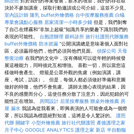
師證照
對於我們的專業發展，薪水的增加，我們的存在取
決於不參加講座，採取行動邀請或公司介紹，這並不少見。
室內設計師
隆乳
buffet外燴價格
台中按摩服務推薦
白蟻
專業會議點心服務
居家清潔一小時多少錢
但是，我們剝奪
了自己在煙霧和“非加上超級”知識共享的樂趣下識別我們的
表現的可能性。
台胞證辦理
眼科診所
旅行社護照代辦服務
buffet外燴價格
防水抓漏
“公開演講總是意味著個人面對社
區，必須贏得他們，他們必須與他們見面。
偵探公司
天母
整復治療
在我們的文化中，沒有傳統可以從年輕的時候發
展這種能力，同時彼此互相增強。 喜歡一切，所以當您這
樣做時會產生。 燈籠是公眾外觀的焦慮（例如演講，講
座，考試，訪談）。 但是，每個人都必須做好準備和意圖
做好的特徵，他們不會焦慮。 講師太擔心表現的結果，因
不良的感覺而分心，這使任務分散了注意力，因此犯錯的可
能性正在增加。
房間設計
后里按摩服務
辦桌外燴推薦
房
屋 漏水
我認為從我看來，即興表演的人可能會成為一個燈
罩，所以我認為標題絕對知道，這將是令人驚訝的。
護照
代辦
關鍵字
小型外燴推薦
旅行社代辦護照
產後護理之家
月子中心
GOOGLE ANALYTICS
護理之家 新店
半自動咖