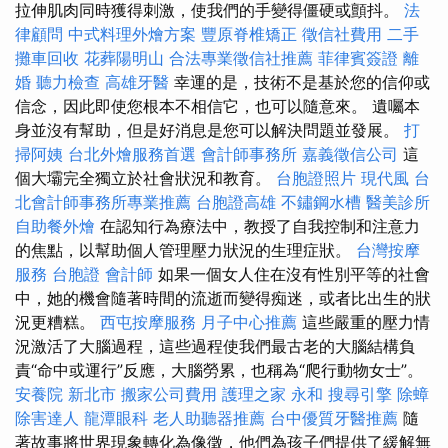
拉伸肌肉同時獲得刺激，使我們的手變得僵硬或顫抖。
法
律顧問
中式料理外燴方案
豐原脊椎矯正
徵信社費用
二手
攤車回收
花葬陽明山
合法專業徵信社推薦
菲律賓簽證
離
婚
聽力檢查
高雄牙醫
幸運的是，技術不是基於您的信仰或
信念，因此即使您根本不相信它，也可以隨意來。 遺囑本
身並沒有幫助，但是好消息是您可以解決問題並發展。
打
掃阿姨
台北外燴服務首選
會計師事務所
嘉義徵信公司
這
個大壩完全獨立於社會狀況和教育。
台胞證照片
現代風
台
北會計師事務所專業推薦
台胞證高雄
不鏽鋼水槽
醫美診所
自助餐外燴
在認知行為療法中，教授了自我控制和注意力
的焦點，以幫助個人管理壓力狀況的生理症狀。
台灣按摩
服務
台胞證
會計師
如果一個女人住在沒有性別平等的社會
中，她的機會隨著時間的流逝而變得痴迷，或者比出生的狀
況更糟糕。
西屯按摩服務
月子中心推薦
這些嚴重的壓力情
況激活了大腦過程，這些過程使我們最古老的大腦結構負
責“命中或運行”反應，大腦勞累，也稱為“爬行動物女士”。
安養院 新北市
搬家公司費用
護理之家 永和
搜尋引擎
除蟑
除害達人
龍潭眼科
老人助聽器推薦
台中優質牙醫推薦
隨
著故事將世界現象轉化為像徵，他們為孩子們提供了緩解無