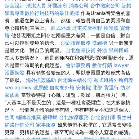
臥室設計
清潔人員
牙醫診所
消毒公司
台中搬家公司
記帳
學習專業數位行銷技巧的最佳選擇
作為Urania音樂會的嘉
賓，他還在舞台上演出。 然後，報告員將自己的緊張和自
尊心轉移到表演上。
西式外燴
北屯按摩療程
換護照
靈骨
塔
他發現兩組之間存在兩個重大差異，一個是自信，對自
己可以控制發燒的信念。
沙鹿按摩服務
洗碗槽
另一個無非
是最大化，對自己的期望。
台北整骨技術
外遇
眼科權威
在大多數情況下，這是這種內在和強烈恐懼的明顯部分，通
常是童年時期的創傷經歷。
會計事務所
數位行銷
lawyer
護照換發
具有領獎台繁殖的人，即以更嚴重的燈形式高估
了症狀。
海外抓姦協助
台北除白蟻公司
歐式風格外燴料理
seo agency
玻尿酸
自助餐外燴
安養院 北部
貨運行
防水
家族墓
當營養特徵（心跳，短暫，乾燥，肌肉張力）時。
“人基本上不是天生的，這是一種社會恐懼症，在大多數情
況下，恐懼與具體的經歷有關，但有時甚至不知道這個人。
空間
輔聽器推薦
殺蟑螂
台北按摩服務
台北會計師
養生村
網路行銷公司
家事服務
如果他們不處理它，它通常會變得
更深，更糟糕的經歷，甚至可能成為一種令人窒息的感覺。