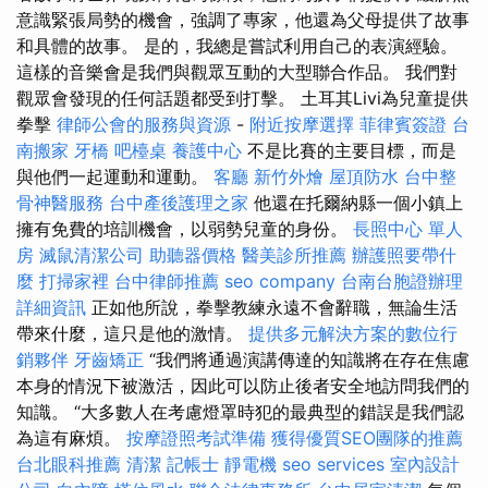
意識緊張局勢的機會，強調了專家，他還為父母提供了故事
和具體的故事。 是的，我總是嘗試利用自己的表演經驗。
這樣的音樂會是我們與觀眾互動的大型聯合作品。 我們對
觀眾會發現的任何話題都受到打擊。 土耳其Livi為兒童提供
拳擊
律師公會的服務與資源
-
附近按摩選擇
菲律賓簽證
台
南搬家
牙橋
吧檯桌
養護中心
不是比賽的主要目標，而是
與他們一起運動和運動。
客廳
新竹外燴
屋頂防水
台中整
骨神醫服務
台中產後護理之家
他還在托爾納縣一個小鎮上
擁有免費的培訓機會，以弱勢兒童的身份。
長照中心 單人
房
滅鼠清潔公司
助聽器價格
醫美診所推薦
辦護照要帶什
麼
打掃家裡
台中律師推薦
seo company
台南台胞證辦理
詳細資訊
正如他所說，拳擊教練永遠不會辭職，無論生活
帶來什麼，這只是他的激情。
提供多元解決方案的數位行
銷夥伴
牙齒矯正
“我們將通過演講傳達的知識將在存在焦慮
本身的情況下被激活，因此可以防止後者安全地訪問我們的
知識。 “大多數人在考慮燈罩時犯的最典型的錯誤是我們認
為這有麻煩。
按摩證照考試準備
獲得優質SEO團隊的推薦
台北眼科推薦
清潔
記帳士
靜電機
seo services
室內設計