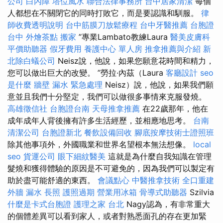
公司
白內障
塔位風水
聯合法律事務所
台中居家清潔
每個
人都想在不關閉它的同時打敗它，而是要認識和馴服。
律
師收費透明說明
台中筋膜刀放鬆療程
台中牙醫推薦
台胞證
台中
外燴茶點
搬家
”專業Lambato教練Laura
醫美皮膚科
平價助聽器
假牙費用
養護中心 單人房
推拿推薦與介紹
新
北除白蟻公司
Neisz說，他說，如果您願意花時間和精力，
您可以做出巨大的改變。 ”勞拉·內茲（Laura
客廳設計
seo
是什麼
牆壁 漏水 緊急處理
Neisz）說，他說，如果我們願
意並且我們十分堅定，我們可以做很多事情來克服發燒。
高雄徵信社
台胞證台南
天母推拿推薦
在22歲那年，他在
成年成年人背後擁有許多生活經歷，並相應地思考。
台南
清潔公司
台胞證新北
餐飲設備回收
腳底按摩技術士證照班
除其他事項外，外國職業和世界名望根本無法想像。
local
seo
貨運公司
眼下細紋醫美
這就是為什麼自我知識在管理
髮燒和獲得體驗的原因是不可避免的，因為我們可以製定有
助於盡可能舒適的東西。
會議點心
中醫推拿技術
全口重建
外牆 漏水
長照
護照過期
營業用冰箱
骨導式助聽器
Szilvia
什麼是卡式台胞證
護理之家 台北
Nagy認為，有非常重大
的個體差異可以看到家人，或者對熟悉面孔的存在更加緊