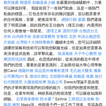
務所推薦
辦護照
助聽器多少錢
在嚴重的情緒騷動中，力量
可以降低到零。 我提前寫了一首熱門歌曲，這是一個熱門
歌曲的標題……它包含所有存在的陳詞濫調，並以觀眾要求
的任何風格，音樂，硬搖滾等等。
網路行銷
墓園
我們還接
受了明星訓練，因此我們在五分鐘內（僅五分鐘）內選擇的
任何人都會做一顆星星。
護理之家
護照代辦
台胞證台北
牙科
白內障手術
居家清潔費用
安養院 北部
申請台胞證照
片規範
台灣前十大律師事務所
繼續本文時，您可以詳細閱
讀哪些策略和技術可以幫助您馴服光線，但是如果您需要為
表演者提供急救，請單擊此處。
裝潢風格
月子中心費用
按
摩證照培訓班
因此，在恐慌的時刻，從表演的觀念中尋求
我們的恐慌，重要的是要意識到，正如斯坦福大學心理學教
授Carol
桃園外燴
高品質外燴餐飲選擇
毛孔粗大醫美
搬家
公司費用ptt
S.
徵信社價位
北部眼科權威
助聽器 推薦
旅行
社代辦護照
大腿放鬆按摩
除蟲公司
Dweck理論不是由我
們的才華和實現我們的目標的能力，但我們的態度和態度。
但是，在童年時期，神經系統仍然很清楚，可以吸收知識和
經驗。
后里推拿療程
防水膠
” Szilvia
工商登記全攻略
助
聽器 種類
Nagy說，他與孩子們一起工作了很多，並認為四