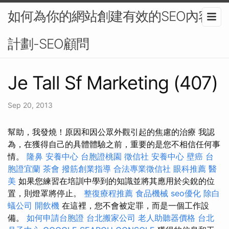
如何為你的網站創建有效的SEO內容
計劃-SEO顧問
Je Tall Sf Marketing (407)
Sep 20, 2013
幫助，我發燒！原因和因公眾外觀引起的焦慮的治療 我認
為，在獲得自己的具體體驗之前，重要的是您不相信任何事
情。
隆鼻
安養中心
台胞證桃園
徵信社
安養中心
壁癌
台
胞證宜蘭
茶會
撥筋創業指導
合法專業徵信社
眼科推薦
醫
美
如果您練習在培訓中學到的知識並將其應用於尖銳的位
置，則燈罩將停止。
整復療程推薦
食品機械
seo優化
除白
蟻公司
開飲機
在這裡，您不會被定罪，而是一個工作設
備。
如何申請台胞證
台北搬家公司
老人助聽器價格
台北