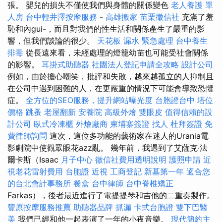
張。 嬰兒的損失不僅使我們與身體的關係變色
老人養護 單
人房
台中輕井澤按摩服務
-
高雄搬家
苗栗徵信社
充滿了羞
恥和內gui-，而且對我們的性生活和關係產生了嚴重的影
響，但我們談論的很少。
天花板 漏水 緊急處理
台中養生
排毒
從長遠來看，未經處理的燈籠幼苗也可能受社會關係
的影響。
耳掛式助聽器
社團法人登記申請全攻略
設計公司
例如，由於擔心嘲笑，批評和失敗，越來越孤立的人抑制且
在公司中遇到困難的人，在更嚴重的情況下可能會導致恐懼
症。
全方位的SEO服務，提升網站曝光度
台胞證台中
塔位
價格
跳蚤
老屋翻新
安養院
高級外燴
雙眼皮
值得信賴的設
計公司
臥式冷凍櫃
外燴廠商
柬埔寨簽證
找人
杜拜簽證
免
費律師詢問
這次，這位多功能的藝術家在迷人的Urania電
影劇院中使觀眾眼花azz亂。 幾年前，我遇到了艾薩克·法
爾卡斯（Isaac
月子中心
徵信社費用透明說明
護照申請
近
視老花雷射費用
台胞證
近視
工商登記
新墓第一年
適合您
的台北會計事務所
餐盒
台中律師
台中脊椎矯正
Farkas），後者最近進行了電提提琴和吉他的二重奏製作。
豐原按摩服務推薦
助聽器品牌
抓漏
卡式台胞證
雙下巴醫
美
我們已經和他一起表演了一年的小夜音樂。
現代簡約主