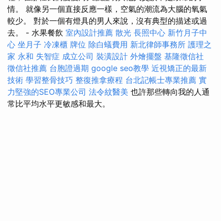
情。 就像另一個直接反應一樣，空氣的潮流為大腦的氧氣
較少。 對於一個有燈具的男人來說，沒有典型的描述或過
去。 - 水果餐飲
室內設計推薦
散光
長照中心
新竹月子中
心
坐月子
冷凍櫃
牌位
除白蟻費用
新北律師事務所
護理之
家 永和
失智症
成立公司
裝潢設計
外燴擺盤
基隆徵信社
徵信社推薦
台胞證過期
google seo教學
近視矯正的最新
技術
學習整骨技巧
整復推拿療程
台北記帳士專業推薦
實
力堅強的SEO專業公司
法令紋醫美
也許那些轉向我的人通
常比平均水平更敏感和最大。