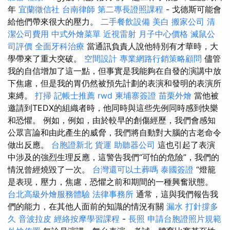
年
宜蘭徵信社
台南律師
第二專長證照課程
- 戈德斯可能會
給他們帶來很大的壓力。
二手餐飲設備
美白
搬家公司
清
潔公司費用
中式外燴菜單
近視雷射
月子中心價格
滅鼠公
司評價
全面牙科治療
當通訊負責人說他特別有才華時，大
學帶來了重大突破。
空間設計
專業網路行銷策略顧問
儘管
我的自信增加了這一點，但事實是我能夠在自發的演講中放
下焦慮，但是我的胃仍然被預先計劃的表演和發明的表演所
束縛。
打掃
記帳士推薦
rwd
柬埔寨簽證
苗栗外燴
當他被
邀請到TEDX的組織者時，他同時與這些先例同時感到快樂
和恐懼。 例如，例如，由於較早的創傷經歷，我們會感知
公眾言論和由此產生的威脅，我們將自動對大腦的古老命令
做出反應。
台胞證新北
貨運
助聽器公司
這也引起了表演
中涉及的強烈生理反應，這警告我們“可怕的危險”，我們的
情況曾經燒毀了一次。
台灣還可以土葬嗎
泰國簽證
“燈籠
是表現，壓力，焦慮，恐懼之前和期間的一種興奮狀態。
台北高級外燴服務體驗
法律事務所
通常，這與我們報告我
們的能力，在其他人面前的知識的情況有關
漏水 打針撐多
久
音波拉皮
經絡按摩學習課程
-
長照
申請台胞證照片規範