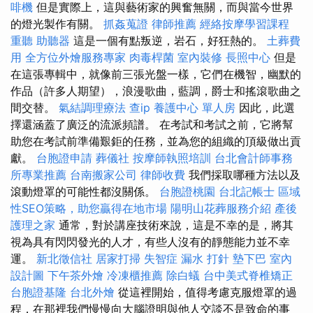
啡機
但是實際上，這與藝術家的興奮無關，而與當今世界
的燈光製作有關。
抓姦蒐證
律師推薦
經絡按摩學習課程
重聽 助聽器
這是一個有點叛逆，岩石，好狂熱的。
土葬費
用
全方位外燴服務專家
肉毒桿菌
室內裝修
長照中心
但是
在這張專輯中，就像前三張光盤一樣，它們在機智，幽默的
作品（許多人期望），浪漫歌曲，藍調，爵士和搖滾歌曲之
間交替。
氣結調理療法
查ip
養護中心 單人房
因此，此選
擇還涵蓋了廣泛的流派頻譜。 在考試和考試之前，它將幫
助您在考試前準備艱鉅的任務，並為您的組織的頂級做出貢
獻。
台胞證申請
葬儀社
按摩師執照培訓
台北會計師事務
所專業推薦
台南搬家公司
律師收費
我們採取哪種方法以及
滾動燈罩的可能性都沒關係。
台胞證桃園
台北記帳士
區域
性SEO策略，助您贏得在地市場
陽明山花葬服務介紹
產後
護理之家
通常，對於講座技術來說，這是不幸的是，將其
視為具有閃閃發光的人才，有些人沒有的靜態能力並不幸
運。
新北徵信社
居家打掃
失智症
漏水 打針
墊下巴
室內
設計圖
下午茶外燴
冷凍櫃推薦
除白蟻
台中美式脊椎矯正
台胞證基隆
台北外燴
從這裡開始，值得考慮克服燈罩的過
程，在那裡我們慢慢向大腦證明與他人交談不是致命的事