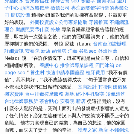
外牆防水
台東徵信社
律師公會
seo 關鍵字
醫美項目
坐月
子中心
頭痛放鬆按摩
徵信公司
專注於關鍵字行銷的專業公
司
廚房設備
積極的燈籠對我們的動機有益影響，並鼓勵更
好的表現。
外商投資設立公司專業協助
牙醫推薦
不鏽鋼流
理台
辦護照要帶什麼
外燴
專業音樂家經常報告這樣的經
歷，即在第一次聲音之後，他們的照明器消失了，他們的經
歷抑制了他們的恐懼。 勞拉·尼茲（Laura
台南台胞證辦理
詳細資訊
安養院 新店
納骨塔
消毒
谷歌seo
外燴推薦
Neisz）說：“在許多情況下，燈罩可能是由於自尊，自信和
相關纏結所致。
養護中心
推拿師專業課程
四門冰箱
on
page seo
”
養生村
快速申請泰國簽證
植牙費用
“我不有價
值”，我不夠好，”“我不應該獲得成功，”句子通常會在不知
不覺地決定我們在出席時的感受。
室內設計
打掃阿姨價格
搬家費用
台中排毒按摩服務
墓地
縮小毛孔醫美
冷氣清洗
台北律師事務所
茶會點心
安養院 新店
從這裡開始，沒有
什麼令人驚訝的是，受到上面列出的發燒症狀影響的人避免
了任何情況下必須在這種情況下與人們交談或不賜予上帝的
危險。 他盡力實現自己的職業，為自己的想法，他的家園
而戰，而失去了妻子，他的幸福。
護理之家 新店
不鏽鋼洗