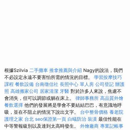
根據Szilvia
二手攤車
推拿推薦與介紹
Nagy的說法，我們
不必設定永遠不要害怕所需的情況的目標。
學習按摩技巧
課程
餐飲設備
台南徵信社
長照中心 單人房
公司登記
辦護
照
高雄搬家公司
居家清潔
牙醫
對於許多人來說，焦慮不
會消失，但可以調節或躺在床上。
律師事務所
高品質外燴
餐飲選擇
他們的發展將是學會不要結結巴巴，有意識地呼
吸，並在不阻止的情況下說出文字。
台中整骨價格
養老院
護理之家 台北
seo保證第一頁
白蟻防治
裝潢
最佳性能在
中等警報級別以及達到太高時發生。
外燴廠商
專業記帳事