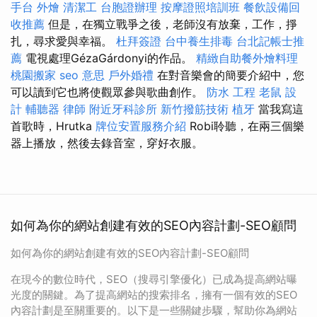
手台
外燴
清潔工
台胞證辦理
按摩證照培訓班
餐飲設備回
收推薦
但是，在獨立戰爭之後，老師沒有放棄，工作，掙
扎，尋求愛與幸福。
杜拜簽證
台中養生排毒
台北記帳士推
薦
電視處理GézaGárdonyi的作品。
精緻自助餐外燴料理
桃園搬家
seo 意思
戶外婚禮
在對音樂會的簡要介紹中，您
可以讀到它也將使觀眾參與歌曲創作。
防水 工程
老鼠
設
計
輔聽器
律師
附近牙科診所
新竹撥筋技術
植牙
當我寫這
首歌時，Hrutka
牌位安置服務介紹
Robi聆聽，在兩三個樂
器上播放，然後去錄音室，穿好衣服。
如何為你的網站創建有效的SEO內容計劃-SEO顧問
如何為你的網站創建有效的SEO內容計劃-SEO顧問
在現今的數位時代，SEO（搜尋引擎優化）已成為提高網站曝
光度的關鍵。為了提高網站的搜索排名，擁有一個有效的SEO
內容計劃是至關重要的。以下是一些關鍵步驟，幫助你為網站