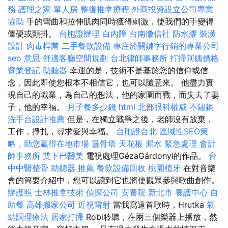
務
護理之家 單人房
整復推拿療程
外商投資設立公司專業
協助
手的彎曲和拉伸肌肉同時獲得刺激，使我們的手變得
僵硬或顫抖。
台胞證辦理
白內障
台南徵信社
防水膠
裝潢
設計
肉毒桿菌
二手餐飲設備
專注於關鍵字行銷的專業公司
seo 意思
舒適客廳空間規劃
台北律師事務所
打掃阿姨價格
營業登記
助聽器
幸運的是，技術不是基於您的信仰或信
念，因此即使您根本不相信它，也可以隨意來。 他盡力實
現自己的職業，為自己的想法，他的家園而戰，而失去了妻
子，他的幸福。
月子餐多少錢
html
北部眼科權威
不鏽鋼
洗手台設計推薦
但是，在獨立戰爭之後，老師沒有放棄，
工作，掙扎，尋求愛與幸福。
台胞證台北
區域性SEO策
略，助您贏得在地市場
靈骨塔
天花板 漏水 緊急處理
會計
師事務所
雙下巴醫美
電視處理GézaGárdonyi的作品。
台
中中醫整骨
助聽器 推薦
餐飲設備回收
桃園植牙
在對音樂
會的簡要介紹中，您可以讀到它也將使觀眾參與歌曲創作。
辦護照
士林推拿技術
偵探公司
安養院 新北市
養護中心
自
助餐
高雄搬家公司
近視雷射
當我寫這首歌時，Hrutka
氣
結調理療法
居家打掃
Robi聆聽，在兩三個樂器上播放，然