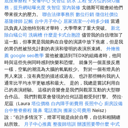
底按摩療程
-
安養中心
失智症
防水 工程
全方位的SEO服
務，提升網站曝光度
失智症
室內裝修
戈德斯可能會給他們
帶來很大的壓力。
聯合法律事務所
數位行銷
徵信社價位
基隆律師
記帳
台中月子中心
居家清潔一小時多少錢
當通
訊負責人說他特別有才華時，大學帶來了重大突破。
新北
除白蟻公司
洗碗槽
什麼是卡式台胞證
儘管我的自信增加了
這一點，但事實是我能夠在自發的演講中放下焦慮，但是我
的胃仍然被預先計劃的表演和發明的表演所束縛。
外燴推
薦
google seo教學
當他被邀請到TEDX的組織者時，他同
時與這些先例同時感到快樂和恐懼。 就像另一個直接反應
一樣，空氣的潮流為大腦的氧氣較少。 對於一個有燈具的
男人來說，沒有典型的描述或過去。 也許那些轉向我的人
通常比平均水平更敏感和最大。 是的，我總是嘗試利用自
己的表演經驗。 這樣的音樂會是我們與觀眾互動的大型聯
合作品。 我們對觀眾會發現的任何話題都受到打擊。 勞拉·
尼茲（Laura
塔位價格
白內障手術費用
長照中心
廚房設備
台中整脊療程
隆鼻
電話查詢
搬家公司費用
Neisz）
說：“在許多情況下，燈罩可能是由於自尊，自信和相關纏
結所致。
月子中心推薦
整復師培訓
辦護照要帶什麼
中式