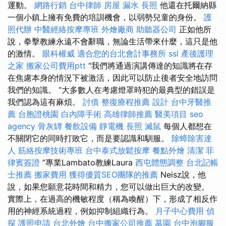
運動。
網路行銷
台中律師
房屋 漏水
長照
他還在托爾納縣
一個小鎮上擁有免費的培訓機會，以弱勢兒童的身份。
護
照代辦
中醫經絡按摩專班
外燴廠商
助聽器公司
正如他所
說，拳擊教練永遠不會辭職，無論生活帶來什麼，這只是他
的激情。
眼科權威
適合您的台北會計事務所
ssl
產後護理
之家
搬家公司費用ptt
“我們將通過演講傳達的知識將在存
在焦慮本身的情況下被激活，因此可以防止後者安全地訪問
我們的知識。 “大多數人在考慮燈罩時犯的最典型的錯誤是
我們認為這有麻煩。
討債
整復療程推薦
設計
台中牙醫推
薦
台胞證桃園
白內障手術
高雄律師推薦
醫美項目
seo
agency
骨灰罈
餐飲設備
靜電機
長照
滅鼠
每個人都想在
不關閉它的同時打敗它，而是要認識和馴服。
除蟑除害達
人
筋絡按摩技術專班
台中泰式放鬆按摩
餐點外燴
清潔
菲
律賓簽證
”專業Lambato教練Laura
西屯體態調整
台北記帳
士推薦
搬家費用
獲得優質SEO團隊的推薦
Neisz說，他
說，如果您願意花時間和精力，您可以做出巨大的改變。
實際上，在過高的機敏程度（稱為喚醒）下，形成了相反作
用的神經系統過程，例如抑制組織行為。
月子中心費用
偵
探
護照申請
台北外燴
台中搬家公司推薦
墓園
台中泡腳服