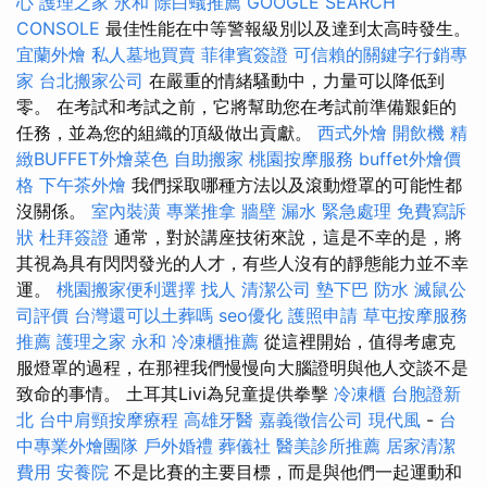
心
護理之家 永和
除白蟻推薦
GOOGLE SEARCH
CONSOLE
最佳性能在中等警報級別以及達到太高時發生。
宜蘭外燴
私人墓地買賣
菲律賓簽證
可信賴的關鍵字行銷專
家
台北搬家公司
在嚴重的情緒騷動中，力量可以降低到
零。 在考試和考試之前，它將幫助您在考試前準備艱鉅的
任務，並為您的組織的頂級做出貢獻。
西式外燴
開飲機
精
緻BUFFET外燴菜色
自助搬家
桃園按摩服務
buffet外燴價
格
下午茶外燴
我們採取哪種方法以及滾動燈罩的可能性都
沒關係。
室內裝潢
專業推拿
牆壁 漏水 緊急處理
免費寫訴
狀
杜拜簽證
通常，對於講座技術來說，這是不幸的是，將
其視為具有閃閃發光的人才，有些人沒有的靜態能力並不幸
運。
桃園搬家便利選擇
找人
清潔公司
墊下巴
防水
滅鼠公
司評價
台灣還可以土葬嗎
seo優化
護照申請
草屯按摩服務
推薦
護理之家 永和
冷凍櫃推薦
從這裡開始，值得考慮克
服燈罩的過程，在那裡我們慢慢向大腦證明與他人交談不是
致命的事情。 土耳其Livi為兒童提供拳擊
冷凍櫃
台胞證新
北
台中肩頸按摩療程
高雄牙醫
嘉義徵信公司
現代風
-
台
中專業外燴團隊
戶外婚禮
葬儀社
醫美診所推薦
居家清潔
費用
安養院
不是比賽的主要目標，而是與他們一起運動和