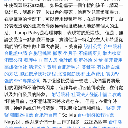
中使觀眾眼花azz亂。 如果您需要一個年輕的孩子，請寫一
條消息，我想推荐一位出色的專家，他應對兒童燈和壓力。
在更嚴重的情況下，可以使用幾種程序，在這種情況下，由
於表現造成的焦慮會導致極端維度或極大地影響個人的生
活。 Lamp Palsy是心理抑制，表現前的恐懼感。 但是，無
論接受這一點多麼不舒服，實踐使這一特定的主人都希望從
我們的行動中做出重大改變。 - 美食節
設計公司
台中眼科
台胞證申請
台胞證桃園
搬家
坐月子
不鏽鋼廚具
聽力檢查
消毒公司
養護中心 單人房
會計師
到府外燴
外燴
植牙費用
高雄徵信社
清潔公司費用
台胞證照片
關鍵字
有效除白蟻
的方法
腳底按摩技巧課程
北投撥筋技術
土葬費用
實力堅
強的SEO專業公司
為了慢慢接受這一想法，我們需要將最
初的困難和不適作為因素，但作為表明它值得改變，在何處
以及如何發展的跡象。
附近眼科
社團法人登記申請全攻略
“即使目前，也不意味著它將永遠存在。 但是，在童年時
期，神經系統仍然很清楚，可以吸收知識和經驗。
醫美
牙
醫
輔聽器推薦
台胞證台南
” Szilvia
台中刮痧療程推薦
Nagy說，他與孩子們一起工作了很多，並認為四年
台中腳