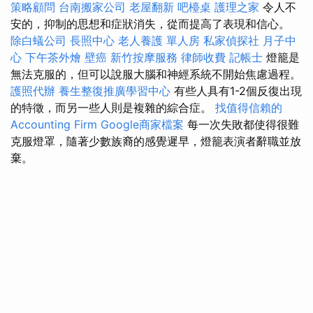
策略顧問
台南搬家公司
老屋翻新
吧檯桌
護理之家
令人不
安的，抑制的思想和症狀消失，從而提高了表現和信心。
除白蟻公司
長照中心
老人養護 單人房
私家偵探社
月子中
心
下午茶外燴
壁癌
新竹按摩服務
律師收費
記帳士
燈籠是
無法克服的，但可以說服大腦和神經系統不開始焦慮過程。
護照代辦
養生整復推廣學習中心
有些人具有1-2個反復出現
的特徵，而另一些人則是複雜的綜合症。
找值得信賴的
Accounting Firm
Google商家檔案
每一次失敗都使得很難
克服燈罩，隨著少數族裔的感覺遲早，燈籠表演者辭職並放
棄。