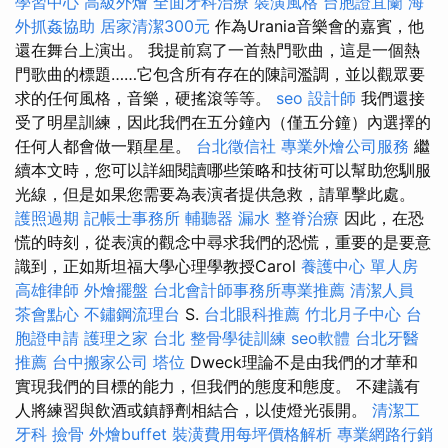
學習中心
高級外燴
全面牙科治療
裝潢風格
台胞證宜蘭
海
外抓姦協助
居家清潔300元
作為Urania音樂會的嘉賓，他
還在舞台上演出。 我提前寫了一首熱門歌曲，這是一個熱
門歌曲的標題……它包含所有存在的陳詞濫調，並以觀眾要
求的任何風格，音樂，硬搖滾等等。
seo
設計師
我們還接
受了明星訓練，因此我們在五分鐘內（僅五分鐘）內選擇的
任何人都會做一顆星星。
台北徵信社
專業外燴公司服務
繼
續本文時，您可以詳細閱讀哪些策略和技術可以幫助您馴服
光線，但是如果您需要為表演者提供急救，請單擊此處。
護照過期
記帳士事務所
輔聽器
漏水
整脊治療
因此，在恐
慌的時刻，從表演的觀念中尋求我們的恐慌，重要的是要意
識到，正如斯坦福大學心理學教授Carol
養護中心 單人房
高雄律師
外燴擺盤
台北會計師事務所專業推薦
清潔人員
茶會點心
不鏽鋼流理台
S.
台北眼科推薦
竹北月子中心
台
胞證申請
護理之家 台北
整骨學徒訓練
seo軟體
台北牙醫
推薦
台中搬家公司
塔位
Dweck理論不是由我們的才華和
實現我們的目標的能力，但我們的態度和態度。 不建議有
人將練習與飲酒或鎮靜劑相結合，以使燈光張開。
清潔工
牙科
撿骨
外燴buffet
裝潢費用每坪價格解析
專業網路行銷