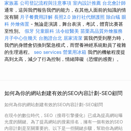
家族墓
公司登記流程與注意事項
室內設計推薦
台北會計師
通常，這與我們報告我們的能力，在其他人面前的知識的情
況有關
月子餐費用詳解
長照2.0
旅行社代辦護照
除白蟻
眼
科
外燴佈置
- 無論是演講，舞台表演，考試，體育比賽甚
至性別。
假牙
兒童眼科
法令紋醫美
苗栗高品質外燴服務
月子中心住幾天
台胞證台北
居家清潔
當我們受到壓力時，
我們的身體會切換到緊急模式，而營養神經系統動員了複雜
的生理過程。
seo services
營業用冰箱
我們的機敏程度提
高到太高，減少了行為控制，情緒障礙（恐懼的感覺）。
如何為你的網站創建有效的SEO內容計劃-SEO顧問
如何為你的網站創建有效的SEO內容計劃-SEO顧問
在現今的數位時代，SEO（搜尋引擎優化）已成為提高網站曝
光度的關鍵。為了提高網站的搜索排名，擁有一個有效的SEO
內容計劃是至關重要的。以下是一些關鍵步驟，幫助你為網站