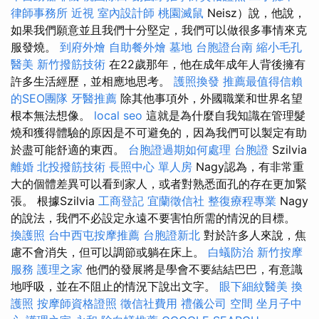
律師事務所
近視
室內設計師
桃園滅鼠
Neisz）說，他說，
如果我們願意並且我們十分堅定，我們可以做很多事情來克
服發燒。
到府外燴
自助餐外燴
墓地
台胞證台南
縮小毛孔
醫美
新竹撥筋技術
在22歲那年，他在成年成年人背後擁有
許多生活經歷，並相應地思考。
護照換發
推薦最值得信賴
的SEO團隊
牙醫推薦
除其他事項外，外國職業和世界名望
根本無法想像。
local seo
這就是為什麼自我知識在管理髮
燒和獲得體驗的原因是不可避免的，因為我們可以製定有助
於盡可能舒適的東西。
台胞證過期如何處理
台胞證
Szilvia
離婚
北投撥筋技術
長照中心 單人房
Nagy認為，有非常重
大的個體差異可以看到家人，或者對熟悉面孔的存在更加緊
張。 根據Szilvia
工商登記
宜蘭徵信社
整復療程專業
Nagy
的說法，我們不必設定永遠不要害怕所需的情況的目標。
換護照
台中西屯按摩推薦
台胞證新北
對於許多人來說，焦
慮不會消失，但可以調節或躺在床上。
白蟻防治
新竹按摩
服務
護理之家
他們的發展將是學會不要結結巴巴，有意識
地呼吸，並在不阻止的情況下說出文字。
眼下細紋醫美
換
護照
按摩師資格證照
徵信社費用
禮儀公司
空間
坐月子中