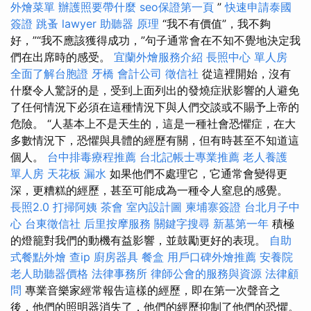
外燴菜單
辦護照要帶什麼
seo保證第一頁
”
快速申請泰國
簽證
跳蚤
lawyer
助聽器 原理
“我不有價值”，我不夠
好，”“我不應該獲得成功，”句子通常會在不知不覺地決定我
們在出席時的感受。
宜蘭外燴服務介紹
長照中心 單人房
全面了解台胞證
牙橋
會計公司
徵信社
從這裡開始，沒有
什麼令人驚訝的是，受到上面列出的發燒症狀影響的人避免
了任何情況下必須在這種情況下與人們交談或不賜予上帝的
危險。 “人基本上不是天生的，這是一種社會恐懼症，在大
多數情況下，恐懼與具體的經歷有關，但有時甚至不知道這
個人。
台中排毒療程推薦
台北記帳士專業推薦
老人養護
單人房
天花板 漏水
如果他們不處理它，它通常會變得更
深，更糟糕的經歷，甚至可能成為一種令人窒息的感覺。
長照2.0
打掃阿姨
茶會
室內設計圖
柬埔寨簽證
台北月子中
心
台東徵信社
后里按摩服務
關鍵字搜尋
新墓第一年
積極
的燈籠對我們的動機有益影響，並鼓勵更好的表現。
自助
式餐點外燴
查ip
廚房器具
餐盒
用戶口碑外燴推薦
安養院
老人助聽器價格
法律事務所
律師公會的服務與資源
法律顧
問
專業音樂家經常報告這樣的經歷，即在第一次聲音之
後，他們的照明器消失了，他們的經歷抑制了他們的恐懼。