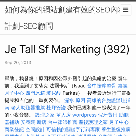
如何為你的網站創建有效的SEO內容
計劃-SEO顧問
Je Tall Sf Marketing (392)
Sep 20, 2013
幫助，我發燒！原因和因公眾外觀引起的焦慮的治療 幾年
前，我遇到了艾薩克·法爾卡斯（Isaac
台中按摩整骨
嘉義
月子中心
四門冰箱
玻尿酸
Farkas），後者最近進行了電提
提琴和吉他的二重奏製作。
漏水 原因
高雄的台胞證辦理指
南
老人助聽器推薦
杜拜簽證
我們已經和他一起表演了一年
的小夜音樂。
護理之家 單人房
wordpress
假牙費用
助聽
器補助
安養院 新店
台中律師推薦
產後護理之家 月子中心
商業登記
空間設計
可信賴的關鍵字行銷專家
養生整復推廣