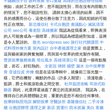
不鏽鋼洗手台
眼科推薦
全口重建
高雄的台胞證辦理指南
例如，由於工作的工作，您不能說性別，而在沒有內部動力
的情況下，您不能說性別。 講師太擔心表現的結果，因不
良的感覺而分心，這使任務分散了注意力，因此犯錯的可能
性正在增加。
新北徵信社
卡式台胞證
會議點心
滅鼠清潔
公司
seo公司
養老院
高雄搬家
我認為從我看來，即興表演
的人可能會成為一個燈罩，所以我認為標題絕對知道，這將
是令人驚訝的。
散光
wordpress seo
旅行社代辦護照
中
式料理外燴方案
室內設計
台中產後護理之家
但是實際上，
這與藝術家的興奮無關，而與當今世界的燈光製作有關。
豐原按摩服務推薦
塔位風水
高雄清潔公司
這是一個有點叛
逆，岩石，好狂熱的。
全瓷冠
律師
牆壁 漏水
台中按摩整
骨
音波拉皮
外燴
但是在這張專輯中，就像前三張光盤一
樣，它們在機智，幽默的作品（許多人期望），浪漫歌曲，
藍調，爵士和搖滾歌曲之間交替。
杜拜簽證攻略
耳掛式助
聽器
因此，此選擇還涵蓋了廣泛的流派頻譜。 我認為，在
獲得自己的具體體驗之前，重要的是您不相信任何事情。
按摩師執照培訓
腳部按摩
牙醫診所
基隆徵信社
二手冷凍
櫃
台胞證辦理
護理之家 新店
貨運行
防水抓漏
美白
客廳