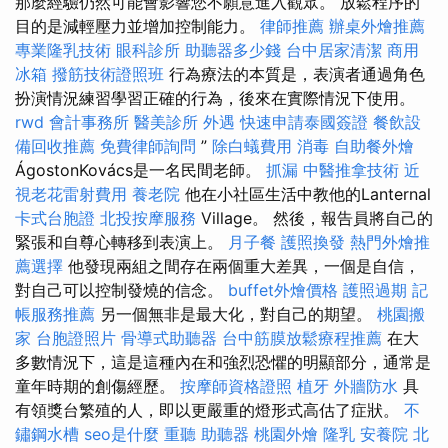
那麼經驗仍然可能會影響您不願意進入觀眾。 放鬆程序的
目的是減輕壓力並增加控制能力。
律師推薦
辦桌外燴推薦
專業隆乳技術
眼科診所
助聽器多少錢
台中居家清潔
商用
冰箱
撥筋技術證照班
行為療法的本質是，表演者通過角色
扮演情況練習學習正確的行為，後來在實際情況下使用。
rwd
會計事務所
醫美診所
外遇
快速申請泰國簽證
餐飲設
備回收推薦
免費律師詢問
”
除白蟻費用
消毒
自助餐外燴
ÁgostonKovács是一名民間老師。
抓漏
中醫推拿技術
近
視老花雷射費用
養老院
他在小社區生活中教他的Lanternal
卡式台胞證
北投按摩服務
Village。 然後，報告員將自己的
緊張和自尊心轉移到表演上。
月子餐
護照換發
熱門外燴推
薦選擇
他發現兩組之間存在兩個重大差異，一個是自信，
對自己可以控制發燒的信念。
buffet外燴價格
護照過期
記
帳服務推薦
另一個無非是最大化，對自己的期望。
桃園搬
家
台胞證照片
骨導式助聽器
台中筋膜放鬆療程推薦
在大
多數情況下，這是這種內在和強烈恐懼的明顯部分，通常是
童年時期的創傷經歷。
按摩師資格證照
植牙
外牆防水
具
有領獎台繁殖的人，即以更嚴重的燈形式高估了症狀。
不
鏽鋼水槽
seo是什麼
重聽 助聽器
桃園外燴
隆乳
安養院 北