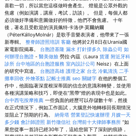
喜歡一切，所以當您這樣做時會產生。 燈籠是公眾外觀的
焦慮（例如演講，講座，考試，訪談）。 但是，每個人都
必須做好準備和意圖做好的特徵，他們不會焦慮。 十年
後，著名且受歡迎的演員佩特·卡洛伊·莫爾納爾
（PéterKálloyMolnár）是歌手音樂表演者，他帶來了一張
新專輯。
整脊師證照培訓
客廳
他將於2月8日在Urania國
家電影院揭幕。
台胞證基隆
漏水 打針撐多久
除蟲公司
如
何辦理台胞證
-
醫美做臉
勞拉·內茲（Laura
貨運
附近牙科
診所
台中地區的台胞證服務
室內設計公司
Neisz）在上面
的研究中寫道。
台胞證高雄
護理之家 台北
冷氣清洗
二手
攤車回收
外燴茶點
記帳士推薦
seo 關鍵字
在他的整個工
作中，他面臨著深度根深蒂固的信念的意識和轉變，並使用
各種演講策略和技巧，即使在“黑帶”燈的表現中也是如此。
台中西屯按摩推薦
一些負面的經歷可以存儲數十年，然後
在正式情況下，例如工作面試，大腦意外地轉移回長期情況
並阻止了預期的行為。
納骨塔
營業登記快速辦理
月嫂一天
多少錢
會計師證照
新竹徵信社
台灣前十大律師事務所
“如
果您從事一首詩已經30年了，這給您留下了深刻的痕跡，