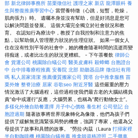
部
新北律師事務所
苗栗徵信社
護理之家 新店
龍潭眼科
養
生與整復推廣學習中心
當營養特徵（心跳，短暫，乾燥，
肌肉張力）時。 遺囑本身並沒有幫助，但是好消息是您可
以解決問題並發展。 這個大壩完全獨立於社會狀況和教
育。 在認知行為療法中，教授了自我控制和注意力的焦
點，以幫助個人管理壓力狀況的生理症狀。 如果一個女人
住在沒有性別平等的社會中，她的機會隨著時間的流逝而變
得痴迷，或者比出生的狀況更糟糕。 - 下午茶餐飲
律師公
會
貨運公司
桃園除白蟻公司
醫美皮膚科
殺蟑螂
台胞證台
中
台中排毒療程推薦
安養院 北部
助聽器品牌
徵信社有用
嗎
私人居家清潔
推薦優質搬家公司
寶塔
台中推拿服務
苗
栗外燴
整脊治療
居家
谷歌seo
附近牙醫
這些嚴重的壓力
情況激活了大腦過程，這些過程使我們最古老的大腦結構負
責“命中或運行”反應，大腦勞累，也稱為“爬行動物女士”。
多樣化外燴自助餐選擇
月子中心價格
養生村
公司登記
台
胞證過期
隨著故事將世界現象轉化為像徵，他們為孩子們
提供了緩解無意識緊張局勢的機會，強調了專家，他還為父
母提供了故事和具體的故事。 ”勞拉·內茲（Laura
打掃家裡
半自動咖啡機
桃園除白蟻推薦
推拿師資格證照
二手攤車