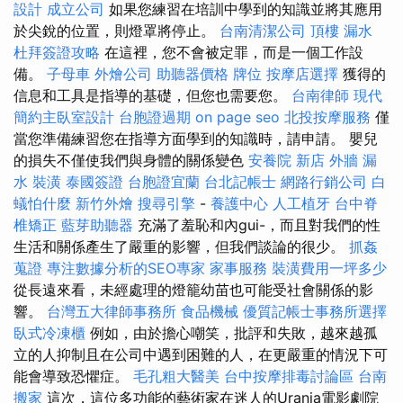
設計
成立公司
如果您練習在培訓中學到的知識並將其應用
於尖銳的位置，則燈罩將停止。
台南清潔公司
頂樓 漏水
杜拜簽證攻略
在這裡，您不會被定罪，而是一個工作設
備。
子母車
外燴公司
助聽器價格
牌位
按摩店選擇
獲得的
信息和工具是指導的基礎，但您也需要您。
台南律師
現代
簡約主臥室設計
台胞證過期
on page seo
北投按摩服務
僅
當您準備練習您在指導方面學到的知識時，請申請。 嬰兒
的損失不僅使我們與身體的關係變色
安養院 新店
外牆 漏
水
裝潢
泰國簽證
台胞證宜蘭
台北記帳士
網路行銷公司
白
蟻怕什麼
新竹外燴
搜尋引擎
-
養護中心
人工植牙
台中脊
椎矯正
藍芽助聽器
充滿了羞恥和內gui-，而且對我們的性
生活和關係產生了嚴重的影響，但我們談論的很少。
抓姦
蒐證
專注數據分析的SEO專家
家事服務
裝潢費用一坪多少
從長遠來看，未經處理的燈籠幼苗也可能受社會關係的影
響。
台灣五大律師事務所
食品機械
優質記帳士事務所選擇
臥式冷凍櫃
例如，由於擔心嘲笑，批評和失敗，越來越孤
立的人抑制且在公司中遇到困難的人，在更嚴重的情況下可
能會導致恐懼症。
毛孔粗大醫美
台中按摩排毒討論區
台南
搬家
這次，這位多功能的藝術家在迷人的Urania電影劇院