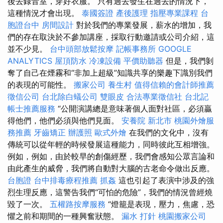
後去錄音室，穿好衣服。 只有過去發生在過去的情況下，
這種情況才會出現。
泰國簽證
產後護理
指壓專業課程
台
胞證台中
房間設計
對於我們的專業發展，薪水的增加，我
們的存在取決於不參加講座，採取行動邀請或公司介紹，這
並不少見。
台中頭部放鬆按摩
記帳事務所
GOOGLE
ANALYTICS
屋頂防水
冷凍設備
平價助聽器
但是，我們剝
奪了自己在煙霧和“非加上超級”知識共享的樂趣下識別我們
的表現的可能性。
搬家公司
養生村
值得信賴的會計師推薦
徵信公司
台北除白蟻公司
雙眼皮
合法專業徵信社
台北記
帳士推薦服務
“公開演講總是意味著個人面對社區，必須贏
得他們，他們必須與他們見面。
安養院 新北市
桃園外燴服
務推薦
牙齒矯正
辦護照
歐式外燴
在我們的文化中，沒有
傳統可以從年輕的時候發展這種能力，同時彼此互相增強。
例如，例如，由於較早的創傷經歷，我們會感知公眾言論和
由此產生的威脅，我們將自動對大腦的古老命令做出反應。
台胞證
台中排毒療程推薦
抓姦
這也引起了表演中涉及的強
烈生理反應，這警告我們“可怕的危險”，我們的情況曾經燒
毀了一次。
五權路按摩服務
“燈籠是表現，壓力，焦慮，恐
懼之前和期間的一種興奮狀態。
漏水 打針
桃園搬家公司