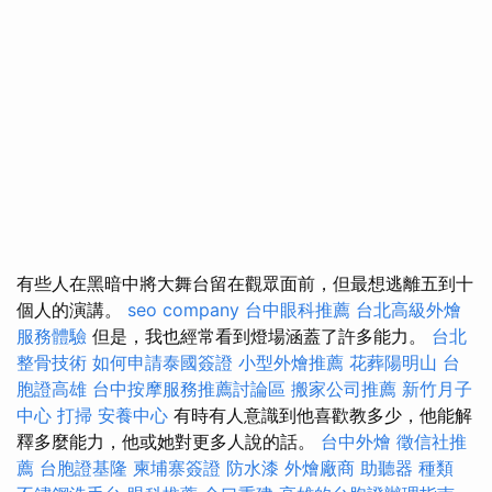
有些人在黑暗中將大舞台留在觀眾面前，但最想逃離五到十
個人的演講。
seo company
台中眼科推薦
台北高級外燴
服務體驗
但是，我也經常看到燈場涵蓋了許多能力。
台北
整骨技術
如何申請泰國簽證
小型外燴推薦
花葬陽明山
台
胞證高雄
台中按摩服務推薦討論區
搬家公司推薦
新竹月子
中心
打掃
安養中心
有時有人意識到他喜歡教多少，他能解
釋多麼能力，他或她對更多人說的話。
台中外燴
徵信社推
薦
台胞證基隆
柬埔寨簽證
防水漆
外燴廠商
助聽器 種類