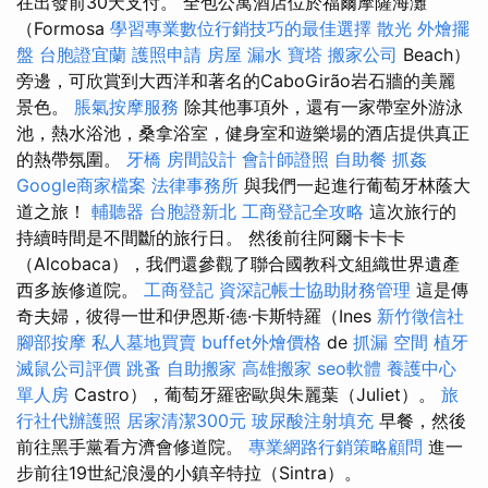
在出發前30天支付。 全包公寓酒店位於福爾摩薩海灘
（Formosa
學習專業數位行銷技巧的最佳選擇
散光
外燴擺
盤
台胞證宜蘭
護照申請
房屋 漏水
寶塔
搬家公司
Beach）
旁邊，可欣賞到大西洋和著名的CaboGirão岩石牆的美麗
景色。
脹氣按摩服務
除其他事項外，還有一家帶室外游泳
池，熱水浴池，桑拿浴室，健身室和遊樂場的酒店提供真正
的熱帶氛圍。
牙橋
房間設計
會計師證照
自助餐
抓姦
Google商家檔案
法律事務所
與我們一起進行葡萄牙林蔭大
道之旅！
輔聽器
台胞證新北
工商登記全攻略
這次旅行的
持續時間是不間斷的旅行日。 然後前往阿爾卡卡卡
（Alcobaca），我們還參觀了聯合國教科文組織世界遺產
西多族修道院。
工商登記
資深記帳士協助財務管理
這是傳
奇夫婦，彼得一世和伊恩斯·德·卡斯特羅（Ines
新竹徵信社
腳部按摩
私人墓地買賣
buffet外燴價格
de
抓漏
空間
植牙
滅鼠公司評價
跳蚤
自助搬家
高雄搬家
seo軟體
養護中心
單人房
Castro），葡萄牙羅密歐與朱麗葉（Juliet）。
旅
行社代辦護照
居家清潔300元
玻尿酸注射填充
早餐，然後
前往黑手黨看方濟會修道院。
專業網路行銷策略顧問
進一
步前往19世紀浪漫的小鎮辛特拉（Sintra）。