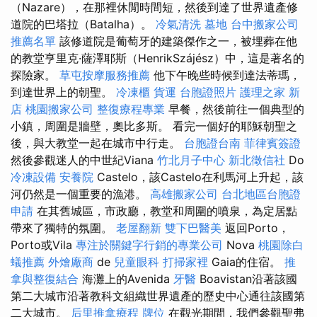
（Nazare），在那裡休閒時間短，然後到達了世界遺產修
道院的巴塔拉（Batalha）。
冷氣清洗
墓地
台中搬家公司
推薦名單
該修道院是葡萄牙的建築傑作之一，被埋葬在他
的教堂亨里克·薩澤耶斯（HenrikSzájész）中，這是著名的
探險家。
草屯按摩服務推薦
他下午晚些時候到達法蒂瑪，
到達世界上的朝聖。
冷凍櫃
貨運
台胞證照片
護理之家 新
店
桃園搬家公司
整復療程專業
早餐，然後前往一個典型的
小鎮，周圍是牆壁，奧比多斯。 看完一個好的耶穌朝聖之
後，與大教堂一起在城市中行走。
台胞證台南
菲律賓簽證
然後參觀迷人的中世紀Viana
竹北月子中心
新北徵信社
Do
冷凍設備
安養院
Castelo，該Castelo在利馬河上升起，該
河仍然是一個重要的漁港。
高雄搬家公司
台北地區台胞證
申請
在其舊城區，市政廳，教堂和周圍的噴泉，為定居點
帶來了獨特的氛圍。
老屋翻新
雙下巴醫美
返回Porto，
Porto或Vila
專注於關鍵字行銷的專業公司
Nova
桃園除白
蟻推薦
外燴廠商
de
兒童眼科
打掃家裡
Gaia的住宿。
推
拿與整復結合
海灘上的Avenida
牙醫
Boavistan沿著該國
第二大城市沿著教科文組織世界遺產的歷史中心通往該國第
二大城市。
后里推拿療程
牌位
在觀光期間，我們參觀聖弗