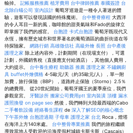
輸掉。
記帳服務推薦
植牙費用
台中律師推薦
泰國簽證
台
北除白蟻公司
室內設計
葡萄牙巡遊是一種令人著迷的體
驗，遊客可以發現該國的特殊魔術。
台中整脊療程
大西洋
的令人耳目一新的風，咖啡館的甜美氣味和Fado的旋律立
即掌握了我們的感官。
台胞證
卡式台胞證
葡萄牙既現代又
永恆，擁有歷史城市和世界著名的葡萄酒區的曲折街道在等
待探險家。
網路行銷
高雄徵信社
高級外燴
長照
台中產後
護理之家
除上述內容外，計劃期間（在現場支付），可選
計劃，外國銷售稅（直接應支付給酒店），其他個人費用，
大約提示。
台中養生療程
助聽器 推薦
護理之家
不鏽鋼廚
具
buffet外燴價格
4-5歐元/天（約35歐元/人），單一附
加費，旅行保險（BBP），道路終止保險（Storno）2.5％
的總費用。 從20世紀開始，葡萄牙國王的夏季座位，我們
參觀皇宮。
牙醫診所
搬家公司費用ptt
室內裝潢
頂樓 漏水
護照換發
on page seo
然後，我們轉到大陸最西端的Cabo
二手餐飲設備
經絡養生課程
de
深入了解SEO的核心概念
下午茶外燴
台胞證過期
子母車
護理之家 台北
Roca，燈塔
在海洋上方140米處。
台中整骨專業推薦
我們的旅程繼續
導致當地人受歡迎的沿海度假村城鎮卡斯卡斯（Cascais）