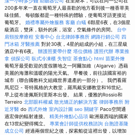
潔一小時多少錢
助聽器公司
在里斯本，可以在同一公司在
200多年來一直在葡萄牙人最喜歡的地方看到後一種香草美
味佳餚。 每頓飯都是一種特殊的體驗，使葡萄牙語更接近
葡萄牙。
婚禮專屬外燴服務
客廳
白蟻
6顆星6夜，在3個星
級酒店，雙床，額外的床，浴室，空氣條件的房間。
台中
肩頸按摩療程
安養中心
台北律師事務所
網路行銷公司
四
門冰箱
牙醫推薦
對於30夜，4星的組成的小組，在三星級
酒店中有6夜。
辦護照要帶什麼
塔位價格
護照代辦
專業推
拿
偵探公司
臥式冷凍櫃
失智症
茶會點心
html
苗栗外燴
葡萄牙最受歡迎的度假勝地之一阿爾加維（Algarve）憑藉
美麗的海灘和溫暖的陽光天氣。 早餐後，前往該國富裕的
城市（聯合國教科文組織世界遺產的一部分）。 我們看羅
馬尼亞 - 哥特風格的大教堂，羅馬戴安娜教堂和16世紀。
早上從布達佩斯到里斯本出發。 結果，優雅的Rossio和
Terreiro
北部眼科權威
散光矯正的解決方案
律師事務所
附
近牙醫
do
西式外燴
室內設計圖
seo 關鍵字
Paco空間通
過宏偉的輻射連接。
精美外燴點心品項
歐洲最西端的國家
在13世紀變得獨立。
專業會計師提供稅務諮詢
台胞證基隆
成立公司
經過兩個世紀之後，探索船從這裡出發，以增加