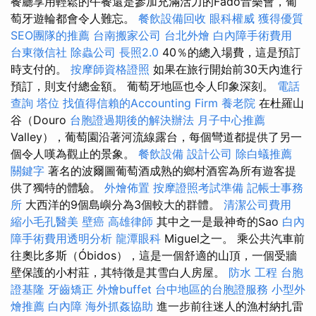
餐廳享用輕鬆的午餐還是參加充滿活力的Fado音樂會，葡
萄牙遊輪都會令人難忘。
餐飲設備回收
眼科權威
獲得優質
SEO團隊的推薦
台南搬家公司
台北外燴
白內障手術費用
台東徵信社
除蟲公司
長照2.0
40％的總入場費，這是預訂
時支付的。
按摩師資格證照
如果在旅行開始前30天內進行
預訂，則支付總金額。 葡萄牙地區也令人印象深刻。
電話
查詢
塔位
找值得信賴的Accounting Firm
養老院
在杜羅山
谷（Douro
台胞證過期後的解決辦法
月子中心推薦
Valley），葡萄園沿著河流線露台，每個彎道都提供了另​​一
個令人嘆為觀止的景象。
餐飲設備
設計公司
除白蟻推薦
關鍵字
著名的波爾圖葡萄酒成熟的鄉村酒窖為所有遊客提
供了獨特的體驗。
外燴佈置
按摩證照考試準備
記帳士事務
所
大西洋的9個島嶼分為3個較大的群體。
清潔公司費用
縮小毛孔醫美
壁癌
高雄律師
其中之一是最神奇的Sao
白內
障手術費用透明分析
龍潭眼科
Miguel之一。 乘公共汽車前
往奧比多斯（Óbidos），這是一個舒適的山頂，一個受牆
壁保護的小村莊，其特徵是其雪白人房屋。
防水 工程
台胞
證基隆
牙齒矯正
外燴buffet
台中地區的台胞證服務
小型外
燴推薦
白內障
海外抓姦協助
進一步前往迷人的漁村納扎雷