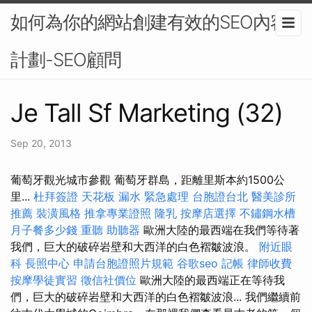
如何為你的網站創建有效的SEO內容
計劃-SEO顧問
Je Tall Sf Marketing (32)
Sep 20, 2013
葡萄牙觀光城市參觀 葡萄牙群島，距離里斯本約1500公
里...
杜拜簽證
天花板 漏水 緊急處理
台胞證台北
醫美診所
推薦
裝潢風格
推拿專業證照
隆乳
按摩店選擇
不鏽鋼水槽
月子餐多少錢
重聽 助聽器
歐洲大陸的最西端在我們等待著
我們，巨大的破碎岩壁和大西洋的白色褶皺波浪。
附近眼
科
長照中心
申請台胞證照片規範
谷歌seo
記帳
律師收費
按摩學徒實習
徵信社價位
歐洲大陸的最西端正在等待我
們，巨大的破碎岩壁和大西洋的白色褶皺波浪... 我們繼續前