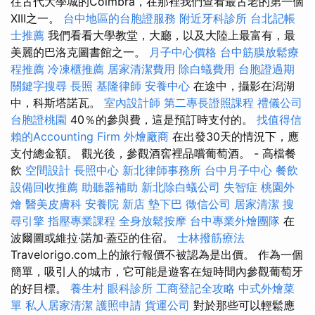
往古代大學城的Coimbra，在那裡我們查看最古老的第一個
XIII之一。
台中地區的台胞證服務
附近牙科診所
台北記帳
士推薦
我們看看大學教堂，大廳，以及大陸上最富有，最
美麗的巴洛克圖書館之一。
月子中心價格
台中筋膜放鬆療
程推薦
冷凍櫃推薦
居家清潔費用
除白蟻費用
台胞證過期
關鍵字搜尋
長照
基隆律師
安養中心
在途中，攝影在潟湖
中，科斯塔諾瓦。
室內設計師
第二專長證照課程
禮儀公司
台胞證桃園
40％的參與費，這是預訂時支付的。
找值得信
賴的Accounting Firm
外燴廠商
在出發30天的情況下，應
支付總金額。 觀光後，參觀酒窖裡品嚐葡萄酒。 - 高檔餐
飲
空間設計
長照中心
新北律師事務所
台中月子中心
餐飲
設備回收推薦
助聽器補助
新北除白蟻公司
失智症
桃園外
燴
醫美皮膚科
安養院 新店
墊下巴
徵信公司
居家清潔
搜
尋引擎
指壓專業課程
全身放鬆按摩
台中專業外燴團隊
在
波爾圖或維拉·諾加·蓋亞的住宿。
士林撥筋療法
Travelorigo.com上的旅行報價不被認為是出價。 作為一個
簡單，吸引人的城市，它可能是遊客在短時間內參觀葡萄牙
的好目標。
養生村
眼科診所
工商登記全攻略
中式外燴菜
單
私人居家清潔
護照申請
貨運公司
對於那些可以輕鬆應