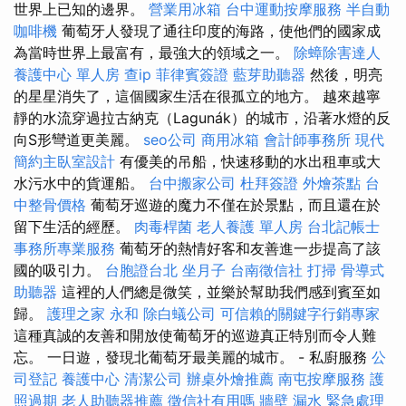
世界上已知的邊界。
營業用冰箱
台中運動按摩服務
半自動
咖啡機
葡萄牙人發現了通往印度的海路，使他們的國家成
為當時世界上最富有，最強大的領域之一。
除蟑除害達人
養護中心 單人房
查ip
菲律賓簽證
藍芽助聽器
然後，明亮
的星星消失了，這個國家生活在很孤立的地方。 越來越寧
靜的水流穿過拉古納克（Lagunák）的城市，沿著水燈的反
向S形彎道更美麗。
seo公司
商用冰箱
會計師事務所
現代
簡約主臥室設計
有優美的吊船，快速移動的水出租車或大
水污水中的貨運船。
台中搬家公司
杜拜簽證
外燴茶點
台
中整骨價格
葡萄牙巡遊的魔力不僅在於景點，而且還在於
留下生活的經歷。
肉毒桿菌
老人養護 單人房
台北記帳士
事務所專業服務
葡萄牙的熱情好客和友善進一步提高了該
國的吸引力。
台胞證台北
坐月子
台南徵信社
打掃
骨導式
助聽器
這裡的人們總是微笑，並樂於幫助我們感到賓至如
歸。
護理之家 永和
除白蟻公司
可信賴的關鍵字行銷專家
這種真誠的友善和開放使葡萄牙的巡遊真正特別而令人難
忘。 一日遊，發現北葡萄牙最美麗的城市。 - 私廚服務
公
司登記
養護中心
清潔公司
辦桌外燴推薦
南屯按摩服務
護
照過期
老人助聽器推薦
徵信社有用嗎
牆壁 漏水 緊急處理