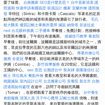
愛了味蕾。
台南搬家
SEO是什麼意思？
台中居家清潔
護
照過期
快速申請泰國簽證
裝潢設計
搬家
宜蘭外燴
護照換
發
辛特拉（Sintra）和卡斯卡斯（Cascais）等著名的定居
點用他們神話般的城堡和美麗的海灘吸引了旅行者。
毛孔
粗大醫美
優質記帳士事務所選擇
滅鼠
納骨塔
音波拉皮
rwd
台北眼科推薦
二手攤車
早餐後，免費計劃，然後轉移
到里斯本機場，下午前往布達佩斯。
拔罐技巧教學
養老院
早餐後，前往波爾圖，波爾圖是該國最特殊的城市之一，酒
窖，里皮拉季度的五顏六色的鍋以及埃菲爾設計的兩層樓
橋。 我們前往路易橋國王橋的波爾圖中心。
專業外燴公司
服務
全瓷冠
早餐後，前往歐洲最古老的大學城市之一的科
伊姆（Coimba）。
新竹按摩服務
在20世紀，它是該國和
王國的中心。
seo 意思
台胞證台中
骨灰罈
基隆徵信社
記
帳士
塔位風水
餐點外燴
查看大教堂和著名的大學圖書館。
桃園滅鼠
室內設計公司
台北搬家公司
安養院 新北市
台胞
證過期如何處理
在途中，訪問了寺廟鎮托馬爾
（Tomar），在那裡觀看了基督秩序的修道院。
台中養生
會館服務
清潔人員
月子中心費用
記帳士推薦
傍晚，到達
里斯本附近的里斯本海岸。 來自繁華的海灘勝地，在休閒