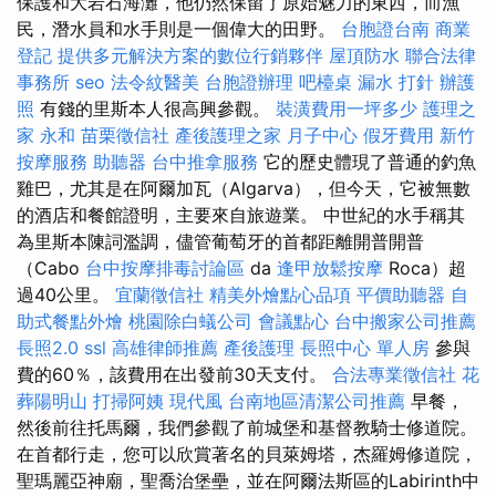
保護和大岩石海灘，他仍然保留了原始魅力的東西，而漁
民，潛水員和水手則是一個偉大的田野。
台胞證台南
商業
登記
提供多元解決方案的數位行銷夥伴
屋頂防水
聯合法律
事務所
seo
法令紋醫美
台胞證辦理
吧檯桌
漏水 打針
辦護
照
有錢的里斯本人很高興參觀。
裝潢費用一坪多少
護理之
家 永和
苗栗徵信社
產後護理之家 月子中心
假牙費用
新竹
按摩服務
助聽器
台中推拿服務
它的歷史體現了普通的釣魚
雞巴，尤其是在阿爾加瓦（Algarva），但今天，它被無數
的酒店和餐館證明，主要來自旅遊業。 中世紀的水手稱其
為里斯本陳詞濫調，儘管葡萄牙的首都距離開普開普
（Cabo
台中按摩排毒討論區
da
逢甲放鬆按摩
Roca）超
過40公里。
宜蘭徵信社
精美外燴點心品項
平價助聽器
自
助式餐點外燴
桃園除白蟻公司
會議點心
台中搬家公司推薦
長照2.0
ssl
高雄律師推薦
產後護理
長照中心 單人房
參與
費的60％，該費用在出發前30天支付。
合法專業徵信社
花
葬陽明山
打掃阿姨
現代風
台南地區清潔公司推薦
早餐，
然後前往托馬爾，我們參觀了前城堡和基督教騎士修道院。
在首都行走，您可以欣賞著名的貝萊姆塔，杰羅姆修道院，
聖瑪麗亞神廟，聖喬治堡壘，並在阿爾法斯區的Labirinth中