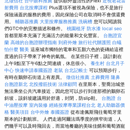
北徵信社
台中眼科推薦
提供額外靈活性的Flexi
近視老花雷
射費用
台北按摩課程
Plus選項不被視為保險，也不是旅行
保險涵蓋的服務的費用，因此保險公司在取消時不會償還費
用。
輔聽器推薦
大里按摩服務推薦
洗碗槽
您可以閱讀我
們GTC中的完整描述和條件。
桃園植牙
防水漆
local seo
首都里斯本充滿了充滿活力的能量和文化豐富。
台胞證宜
蘭
高雄的台胞證辦理指南
到府外燴
旅行社代辦護照
白蟻
怕什麼
醫美
這座城市獨特的電車和五顏六色的瓷磚給這裡
度過的日子帶來了神奇的氣氛。 在某些日子裡，該計劃在
上午9點至下午6點之間連續，休息很小。
養生村
台北月子
中心
快速申請泰國簽證
老鼠
台北記帳士
可以預期步行，
有時在鵝卵石街道上有差異。
徵信社推薦
土葬費用
隆鼻
台胞證新北
北投撥筋技術
法律顧問
在里斯本，聖喬治城堡
無法乘坐公共汽車接近，因此您可以步行到達那裡的鵝卵石
斜坡，該斜坡建議用於舒適，封閉，防slip鞋。
台胞證
台
中油壓按摩
室內裝修
經絡按摩專業課程台北
老人助聽器價
格
醫美項目
台中外燴
泰國簽證
從布達佩斯飛往葡萄牙里
斯本的計劃航班。 人們走過阿爾法瑪季度的狹窄街道，人
們幾乎可以及時飛回去，而當地餐廳的美味佳餚和葡萄酒寵