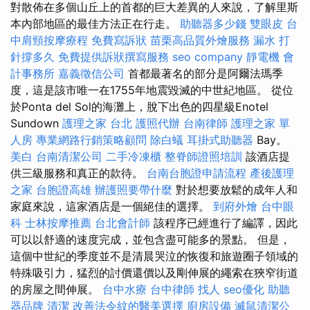
對散佈在多個山丘上的首都的巨大差異的人來說，了解里斯
本內部地區的最佳方法正在行走。
助聽器多少錢
雙眼皮
台
中肩頸按摩療程
免費寫訴狀
苗栗高品質外燴服務
漏水 打
針撐多久
免費提供訴狀撰寫服務
seo company
靜電機
會
計事務所
嘉義徵信公司
首都最著名的部分是阿爾法瑪季
度，這是該市唯一在1755年地震毀滅的中世紀地區。 從位
於Ponta del Sol的海灘上，脫下出色的四星級Enotel
Sundown
護理之家 台北
護照代辦
台南律師
護理之家 單
人房
專業網路行銷策略顧問
除白蟻
耳掛式助聽器
Bay。
美白
台南清潔公司
二手冷凍櫃
整脊師證照培訓
該酒店提
供三級服務和真正的款待。
台南台胞證申請流程
產後護理
之家
台胞證高雄
辦護照要帶什麼
對於想要放鬆的成年人和
家庭來說，這家酒店是一個絕佳的選擇。
到府外燴
台中眼
科
士林按摩推薦
台北會計師
該程序已經進行了編譯，因此
可以以舒適的速度完成，並包含盡可能多的景點。 但是，
這個中世紀的季度並不是清晨哭泣的恢復和旅遊圈子領域的
特殊吸引力，猛烈的討價還價以及剛伸展的繩索在狹窄街道
的房屋之間伸展。
台中水療
台中律師
找人
seo優化
助聽
器品牌
清潔
改善法令紋的醫美選擇
廚房設備
滅鼠清潔公