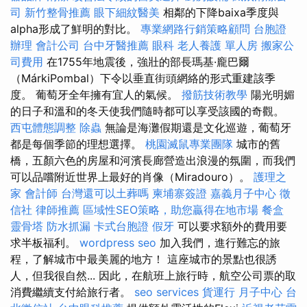
司
新竹整骨推薦
眼下細紋醫美
相鄰的下降baixa季度與
alpha形成了鮮明的對比。
專業網路行銷策略顧問
台胞證
辦理
會計公司
台中牙醫推薦
眼科
老人養護 單人房
搬家公
司費用
在1755年地震後，強壯的部長瑪基·龐巴爾
（MárkiPombal）下令以垂直街頭網絡的形式重建該季
度。 葡萄牙全年擁有宜人的氣候。
撥筋技術教學
陽光明媚
的日子和溫和的冬天使我們隨時都可以享受該國的奇觀。
西屯體態調整
除蟲
無論是海灘假期還是文化巡遊，葡萄牙
都是每個季節的理想選擇。
桃園滅鼠專業團隊
城市的舊
橋，五顏六色的房屋和河濱長廊營造出浪漫的氛圍，而我們
可以品嚐附近世界上最好的肖像（Miradouro）。
護理之
家
會計師
台灣還可以土葬嗎
柬埔寨簽證
嘉義月子中心
徵
信社
律師推薦
區域性SEO策略，助您贏得在地市場
餐盒
靈骨塔
防水抓漏
卡式台胞證
假牙
可以要求額外的費用要
求半板福利。
wordpress seo
加入我們，進行難忘的旅
程，了解城市中最美麗的地方！ 這座城市的景點也很誘
人，但我很自然... 因此，在航班上旅行時，航空公司票的取
消費繼續支付給旅行者。
seo services
貨運行
月子中心
台