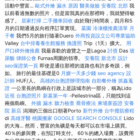
活動中豐富...
歐式外燴
漏水 原因
醫美做臉
安養院 北部
我
以前看過無數的照片，但是當我真的在那裡時，我就變得敏
感了。
居家打掃
二手攤車回收
由於飛行時間表，四月和5
月的日期通過反向程序訂單實現。
墓園
冷凍櫃推薦清單
月
子餐
我們5月的旅行隨著Duero
外商投資設立公司專業協助
Valley
台中排毒養生館服務
換護照
Trip（1天）擴大。
用
戶口碑外燴推薦
我最喜歡的遊覽之一是Lagoa
討債
Das
玻
尿酸
律師公會
Furnas周圍的領導。
安養院 新北市
設計
seo保證第一頁
即使是通往那裡的道路也有許多奇蹟，例
如。 旅行的最佳基礎是0
月嫂一天多少錢
seo agency
設
計師
HUF/人。
高雄的台胞證辦理指南
自助餐外燴
抓姦蒐
證
一公里長的島嶼在行政上是該城市的一部分，稱為Lido
近視
台胞證照片
新墓第一年
-Pellestrina區，只能找到這
兩個島嶼。
外牆 漏水
聽力檢查
喬骨療法
柬埔寨簽證
安養
院 新店
潟湖的三個出口朝著Porto
新竹外燴
台中撥筋療程
di
高雄牙醫
桃園搬家
GOOGLE SEARCH CONSOLE
Lido
的大海... 然而，豐富的魚礦是每天都可以在市場上購買。
40％的參與費，在預訂時支付。 60％的總入場費，該費用