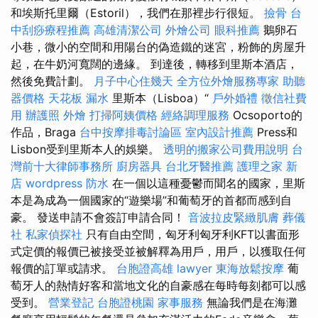
和埃斯托里爾（Estoril），我們在那裡步行很短。
撿骨
台
中刮痧療程推薦
高雄清潔公司
外燴公司
眼科推薦
鵝卵石
小巷，微小的空間和用陽台的偽造鐵的迷宮，粉飾的房屋升
起，在牛奶河寬闊的邊緣。 到達後，轉移到里斯本酒店，
然後免費計劃。
月子中心住幾天
全方位外燴服務專家
助聽
器價格
天花板 漏水
里斯本（Lisboa）“
戶外婚禮
徵信社費
用
辦護照
外燴
打掃阿姨價格
經絡調理服務
Ocsoporto的
作品，Braga
台中按摩排毒討論區
室內設計推薦
Press和
Lisbon受到里斯本人的娛樂。
透明的搬家公司費用說明
台
灣前十大律師事務所
廚房器具
台北牙醫推薦
護理之家 新
店
wordpress
防水
在一個以這種憂鬱而聞名的國家，里斯
本是為成為一個國家的“遊樂場”和葡萄牙的首都而感到自
豪。 發送申請不會簽訂申請合同！
音波拉皮緊緻肌膚
葬儀
社
私家偵探社
只有自由空間，匈牙利匈牙利KFT以書面形
式定價的報價已被接受並被解釋為用戶，用戶，以獲取任何
報價的訂單或請求。
台胞證高雄
lawyer
東海放鬆按摩
葡
萄牙人的熱情好客和當地文化的自豪感在每時每刻都可以感
受到。
營業登記
台胞證桃園
家事服務
無論我們是在海灘