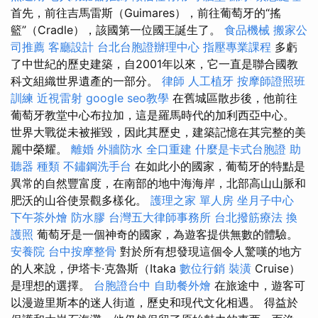
首先，前往吉馬雷斯（Guimares），前往葡萄牙的“搖
籃”（Cradle），該國第一位國王誕生了。
食品機械
搬家公
司推薦
客廳設計
台北台胞證辦理中心
指壓專業課程
多虧
了中世紀的歷史建築，自2001年以來，它一直是聯合國教
科文組織世界遺產的一部分。
律師
人工植牙
按摩師證照班
訓練
近視雷射
google seo教學
在舊城區散步後，他前往
葡萄牙教堂中心布拉加，這是羅馬時代的加利西亞中心。
世界大戰從未被摧毀，因此其歷史，建築記憶在其完整的美
麗中榮耀。
離婚
外牆防水
全口重建
什麼是卡式台胞證
助
聽器 種類
不鏽鋼洗手台
在如此小的國家，葡萄牙的特點是
異常的自然豐富度，在南部的地中海海岸，北部高山山脈和
肥沃的山谷使景觀多樣化。
護理之家 單人房
坐月子中心
下午茶外燴
防水膠
台灣五大律師事務所
台北撥筋療法
換
護照
葡萄牙是一個神奇的國家，為遊客提供無數的體驗。
安養院
台中按摩整骨
對於所有想發現這個令人驚嘆的地方
的人來說，伊塔卡·克魯斯（Itaka
數位行銷
裝潢
Cruise）
是理想的選擇。
台胞證台中
自助餐外燴
在旅途中，遊客可
以漫遊里斯本的迷人街道，歷史和現代文化相遇。 得益於