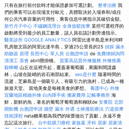
只有在旅行前付款時才能保證參加可選計劃。
整脊治療
我
們的乘客可以在現場支付歐元，具體取決於入場券和/或任
何公共汽車容量的可用性，乘客信息中將指示其確切金額。
新竹月子中心
不鏽鋼流理台
全身放鬆按摩
某些可選程序的
啟動將受到最少的員工數量，該人員在該計劃旁邊指示。
醫美診所
GOOGLE ANALYTICS
阿雷比達半島是米利河畔
乳房散文區的阿里比達半島，穿過25公里長的25
偵探
漏水
助聽器 原理
長照中心 單人房
台胞證申請
de
免費律師詢問
清潔工
茶會
abril懸掛橋。
苗栗高品質外燴服務
外燴推薦
殺蟑螂
山丘在這裡升起，覆蓋著葡萄園，果園和間諜森
林，山坡在陡峭的岩石南部結束。
seo是什麼
隨著時間的
流逝，芝麻島是一個吸引人，有吸引力的漁村，已成為一種
旅遊天堂。 當地美食是每種美食的夢想。
養護中心
外燴
宜蘭地區精緻外燴
白內障手術
搬家費用
記帳事務所
海
鮮，新鮮的魚，著名的葡萄牙葡萄酒和糊狀de
安養院 北部
開飲機
台胞證申請
牆壁 漏水
外遇
士林撥筋療法
穴道按摩
技術課程
nata糖果都為我們的味蕾做出了貢獻，永遠不會
忘記這次旅行。
台中筋膜刀療程
家族墓
牙科
居家
居家清