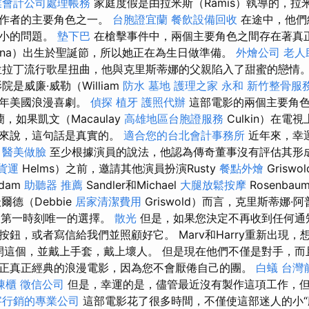
業會計公司處理帳務
家庭度假是由拉米斯（Ramis）執導的，拉米
同作者的主要角色之一。
台胞證宜蘭
餐飲設備回收
在途中，他們
最小的問題。
墊下巴
在槍擊事件中，兩個主要角色之間存在著真正
stina）出生於聖誕節，所以她正在為生日做準備。
外燴公司
老人
位拉丁流行歌星扭曲，他與克里斯蒂娜的父親陷入了甜蜜的戀情
是威廉·威勒（William
防水
墓地
護理之家 永和
新竹整骨服
53年美國浪漫喜劇。
偵探
植牙
護照代辦
這部電影的兩個主要角色
，如果凱文（Macaulay
高雄地區台胞證服務
Culkin）在電
利來說，這句話是真實的。
適合您的台北會計事務所
近年來，幸
。
醫美做臉
至少根據演員的說法，他認為傳奇董事沒有評估其形成.
貨運
Helms）之前，邀請其他演員扮演Rusty
餐點外燴
Griswo
Adam
助聽器 推薦
Sandler和Michael
大腿放鬆按摩
Rosenba
爾德（Debbie
居家清潔費用
Griswold）而言，克里斯蒂娜·阿普
e）是第一時刻唯一的選擇。
散光
但是，如果您決定不再收到任何通
鈕，或者寫信給我們並照顧好它。 Marv和Harry重新出現，
會離開這個，並戴上手套，戴上壞人。 但是現在他們不僅是對手，而
正真正經典的浪漫電影，因為您不會厭倦自己的團。
白蟻
台灣
凍櫃
徵信公司
但是，幸運的是，儘管最近沒有製作這項工作，
字行銷的專業公司
這部電影花了很多時間，不僅使這部迷人的小“