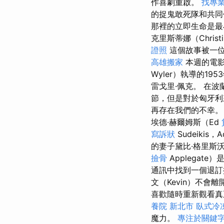
作喜劇重啟。
找專
的捉鬼敢死隊和共
那裡的立即生命是
克里斯蒂娜（Chri
證照
這個故事被一
高雄搬家
本週的電影院
Wyler）執導的19
雷戈里·佩克。 在波蘭
節，但是對於匈牙
再存在我們的不幸
埃德·赫爾姆斯（Ed
寫訴狀
Sudeikis，
的妻子黛比·格里斯沃
撿骨
Applegat
通訊中找到一個退訂按
文（Kevin）不
喜歡隨時重新觀看真
養院 新北市
臥式冷
魔力。
專注於關鍵