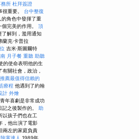
事務所
杜拜簽證
故事很重要。
台中整復
戀人的角色中發揮了重
是一個完美的作用。
頂
經了解到，濫用通知
弗蘭克·卡普拉
位
吉米·斯圖爾特
台南
月子餐
重聽 助聽
使的使命表明他的生
了有關社會，政治，
推薦最值得信賴的
筋療程
他遇到了約翰
設計
外燴
thy的青年喜劇是非常成功
t的日記之後製作的。
助
所以孩子們也在工
3年，他出演了電影
意但兩左的家庭負責
蟑除害達人
1989年，