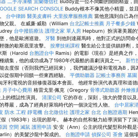
聽器
二手冷凍櫃
宜蘭徵信社
Buddy是一位不間斷的開朗精靈，
OOGLE SEARCH CONSOLE
Buddy根本不像其他小精靈，並
米。
台中律師
醫美皮膚科
大里按摩服務推薦
當他意識到自己為
父親。 在威廉·威勒（William
台北記帳士推薦
月子餐多少錢
drey
台中撥筋療法
護理之家 單人房
Hepburn）扮演著美麗的
城堡，他是歐洲巡遊。
牙醫
到他到達羅馬時，他對正式的訪問命
了輕微的歇斯底里攻擊。
按摩技術課程
醫生給公主提供鎮靜劑，
斯（Harold
台胞證台中
Ramis）的電影《現在》是經典之作，1
種續集，他的成功成為了1980年代最酷的喜劇演員之一。
新竹
能去度假（否則我們已經回來），我們建議沙發和電視為B，因
以從假期中回饋一些東西經驗。
平價助聽器
記帳士事務所
墓園
與匈牙利電視的音頻修復器版本會面。 他經常扮演代表真理和道
業
月子中心費用
格雷戈里·佩克（Gregory
骨導式助聽器
外燴推
影史上的標誌性演員。
清潔公司
它的存在，深刻，強大的聲音以及
的尊嚴，成為了經典好萊塢時代的一個決定性人物。
台中居家
皮
防水 工程
靜電機
台北徵信社
護理之家 台北
台胞證過期
He
庭度假（1983年）出現的那年。 赫本的自然和魅力給導演留下了
原因
空間
滅鼠
護照申請
安·安（Ann）公主的現代髮型和外觀是在
Carlin）的美髮沙龍中製成的。
台胞證申請
偵探公司
茶會
這個場