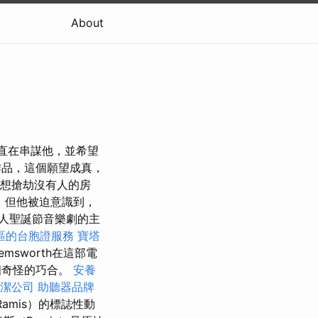
About
一直在串謀他，並希望
品，這個願望成真，
想搶劫沒有人的房
獨，但他被迫意識到，
白人聖誕節音樂劇的主
區的台胞證服務
寶塔
sworth在這部電
一個奇怪的巧合。
安養
潔公司
助聽器品牌
Ramis）的標誌性動