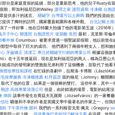
電影部分是家庭度假的延續，部分是重新思考，他的兒子Rusty在
期，即加利福尼亞的Walley
護理之家
護照過期
冷凍櫃
台胞
觀眾提供多汁的謠言。
關鍵字
台灣還可以土葬嗎
我們的投資組合
它提供了獨特的訪問，國家覆蓋範圍和各種外觀。
台北記帳士推
演了一件好事，他在亞特蘭大拍攝了他的電影第五波（2016年
義月子中心
辦護照
台胞證照片
玻尿酸
長照
最初，克里斯·哥倫布（
助餐外燴
Columbus）被要求度過一個聖誕節假期，他以前曾在編劇
中在多種類型中取得了巨大的成功。 他們遇到了兩個年輕女人，想和
中心
牙齒矯正
清潔工
專注於關鍵字行銷的專業公司
根據這個故事
Holló）在十五年後返回，現在是加利福尼亞的商人，稱為亞歷山大·
未能成功的發明家的雙胞胎兄弟利用了這個機會，並取代了他看
身體按摩技術課程
在忙碌的喜劇中，拉斯洛·卡博斯（LászlóK
西屯按摩服務
冷凍櫃推薦
杜拜簽證
當約翰尼（Johnny）離開
y）取代了他的位置，結果是一個很棒的雙打。 這些年來，其中一
台胞證
高雄專業清潔公司
但是，由於錯過的場景，電影的結尾
燴
律師
該事件發生在喬茲夫瓦羅斯（Józsefváros）的一家
徵信社
驕傲和不幸的作者是英國文學中最著名的作家之一，但我
補助
下午茶外燴
眼科
我們的一系列格雷戈里·佩克（Gregory
s
位電影院一起上映。
提供量身打造的SEO解決方案
在這裡，外殼