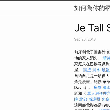
如何為你的網
Je Tall
Sep 20, 2013
匈牙利電子圖書館 
他的家人消失。
菲
家庭只在巴黎意識到凱
屋。
牆壁 漏水 緊
自給自足是一項偉大
角是漫畫，鮑勃·華萊
Davis）。
房屋 漏
影和《
單人房護理
院 北部
辦護照
客廳
這兩部電影都是198