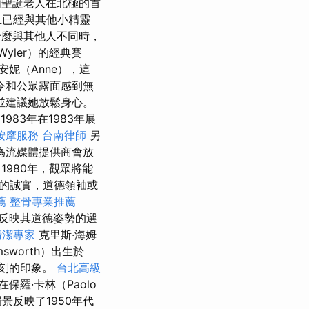
由聖誕老人在北極的首
且已經與其他小精靈
什麼與其他人不同時，
Wyler）的經典賽
安妮（Anne），這
令和公眾露面感到無
並建議她放鬆身心。
983年在1983年展
按摩服務
台南律師
另
為流媒體提供商會放
1980年，觀眾將能
德的誠實，道德領袖或
薦
整骨專業推薦
反映其道德姿勢的選
清潔專家
克里斯·海姆
msworth）出生於
深刻的印象。
台北高級
保羅·卡林（Paolo
景反映了1950年代