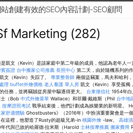
站創建有效的SEO內容計劃-SEO顧問
 Sf Marketing (282)
但是凱文（Kevin）是該家庭中第二年級的成員，他認為老年人
律賓簽證
台中搬家公司推薦
長照中心
第二天，由於隨機系列的作
文（Kevin）失踪了。
專業整骨師
兩個盜竊案，馬夫和哈利，
急處理
buffet外燴價格
老人養護 單人房
凱文（Kevin）享受孤
的任務，並將竊賊從房屋中驅逐得更大。
台東徵信社
1954年
士（Bob
中式外燴菜單
Wallace）和菲爾·戴維斯（Phil
台中地
水
按摩證照考試
戰爭結束後，他們計劃成為娛樂業的新明星。 Hem
之家舒適體驗
Ghostbusters》（2016年）中扮演重要聚會是
在這裡，他塑造了Rusty的超級兄弟-in
桃園外燴
-law。
高雄清
0年代與已故的哈羅德·拉米斯（Harold
士林按摩推薦
搬家費用