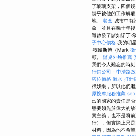
了玻璃支架，四個鏡
幾乎被他的工作解
地。
餐盒
城市中有
象，並且在幾十年後
還啟發了諸如諾丁·希爾
子中心價格
我的明星
·穆爾斯博（Mark
徵
顯。
辦桌外燴推薦
我們令人難忘的時
行銷公司
-
中清路
塔位價格
漏水 打針
很娛樂，所以他們
原按摩服務推薦
seo
己的國家的責任是否
譽要領先於偉大的
實主義，也不是將前
行），但實際上只是
材料，因為他不希