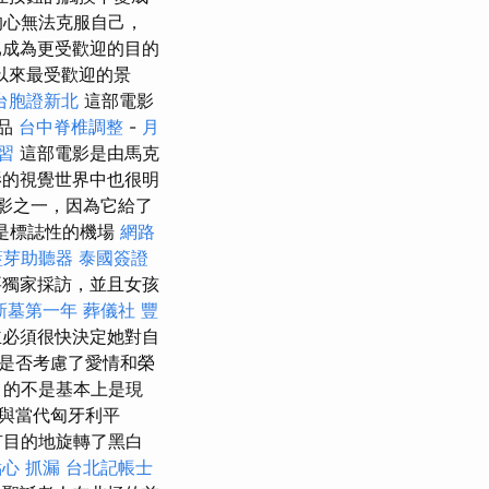
的心無法克服自己，
成為更受歡迎的目的
以來最受歡迎的景
台胞證新北
這部電影
作品
台中脊椎調整
-
月
實習
這部電影是由馬克
電影的視覺世界中也很明
影之一，因為它給了
其是標誌性的機場
網路
藍芽助聽器
泰國簽證
要獨家採訪，並且女孩
新墓第一年
葬儀社
豐
必須很快決定她對自
是否考慮了愛情和榮
目的不是基本上是現
與當代匈牙利平
有目的地旋轉了黑白
點心
抓漏
台北記帳士