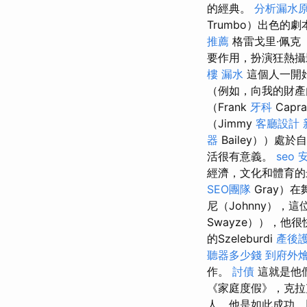
的經典。
分析漏水
Trumbo）出色
推薦
格雷戈里·佩克（G
要作用，扮演狂熱攝影
樓 漏水
這個人一開
（例如，向我的財產
（Frank
牙科
Cap
（Jimmy
客廳設計
器
Bailey））處
活很有意義。
seo
經濟，文化和體育的最重
SEO團隊
Gray）
尼（Johnny），這
Swayze）），他
的Szeleburdi
產後
聽器多少錢
到府外
作。
討債
這就是他們
《家庭度假》，克拉克
人，他是如此成功