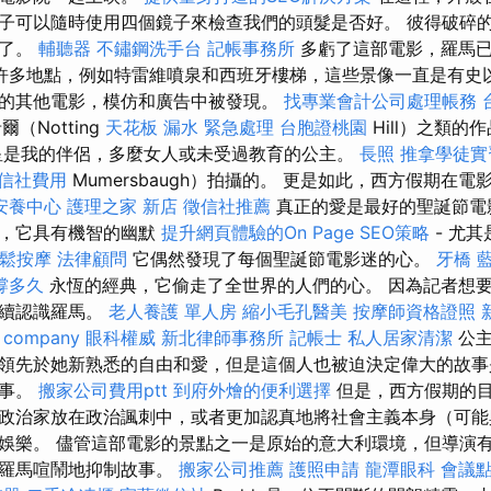
子可以隨時使用四個鏡子來檢查我們的頭髮是否好。 彼得破碎
雇了。
輔聽器
不鏽鋼洗手台
記帳事務所
多虧了這部電影，羅馬已
許多地點，例如特雷維噴泉和西班牙樓梯，這些景像一直是有史
的其他電影，模仿和廣告中被發現。
找專業會計公司處理帳務
（Notting
天花板 漏水 緊急處理
台胞證桃園
Hill）之類的
是我的伴侶，多麼女人或未受過教育的公主。
長照
推拿學徒
信社費用
Mumersbaugh）拍攝的。 更是如此，西方假期在
安養中心
護理之家 新店
徵信社推薦
真正的愛是最好的聖誕節電
刻，它具有機智的幽默
提升網頁體驗的On Page SEO策略
- 尤
放鬆按摩
法律顧問
它偶然發現了每個聖誕節電影迷的心。
牙橋
撐多久
永恆的經典，它偷走了全世界的人們的心。 因為記者想
繼續認識羅馬。
老人養護 單人房
縮小毛孔醫美
按摩師資格證照
 company
眼科權威
新北律師事務所
記帳士
私人居家清潔
公主
領先於她新熟悉的自由和愛，但是這個人也被迫決定偉大的故事
故事。
搬家公司費用ptt
到府外燴的便利選擇
但是，西方假期的
政治家放在政治諷刺中，或者更加認真地將社會主義本身（可能
娛樂。 儘管這部電影的景點之一是原始的意大利環境，但導演
望羅馬喧鬧地抑制故事。
搬家公司推薦
護照申請
龍潭眼科
會議