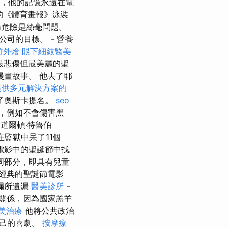
，他的記憶永遠在電
的《體育畫報》泳裝
命危險是絲毫問題。
司的目標。 - 營養
竹外燴
眼下細紋醫美
最悲傷但最美麗的聖
畫故事。 他去了耶
提供多元解決方案的
得了奧斯卡提名。
seo
，例如不會傷害黑
道爾頓·特魯伯
在監獄中呆了11個
在電影中的聖誕節中找
同部分，即具有兒童
經典的聖誕節電影
漏所遺漏
醫美診所
-
關係，因為國家羔羊
美治療
他將公共政治
自己的喜劇。
按摩療