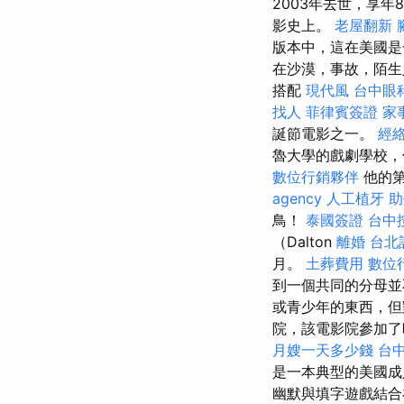
2003年去世，享年
影史上。
老屋翻新
版本中，這在美國是
在沙漠，事故，陌生
搭配
現代風
台中眼
找人
菲律賓簽證
家
誕節電影之一。
經
魯大學的戲劇學校，
數位行銷夥伴
他的第
agency
人工植牙
助
鳥！
泰國簽證
台中
（Dalton
離婚
台北
月。
土葬費用
數位
到一個共同的分母
或青少年的東西，
院，該電影院參加
月嫂一天多少錢
台
是一本典型的美國成人
幽默與填字遊戲結合