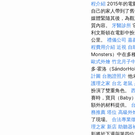
程介紹
2015年的
自己的家人帶到了舊假
媒體緊隨其後，為
質內容。
牙醫診所
利文斯頓在電影中扮
公里。
禮儀公司
嘉
程費用介紹
近視
自
Monsters）
歐式外燴
竹北月子
多·霍洛（Sándor
計圖
台胞證照片
他
護理之家 台北
老鼠
扮演了雙重角色。
賽時，寶貝（Bab
額外的材料提供。
務推薦
塔位
高級外
了現場。
合法專業
理之家 新店
助聽器
影將於下週與第四