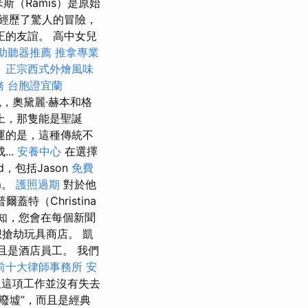
斯（Ramis）是原始
經歷了驚人的冒險，
的友誼。 高中女兒
助聽器推薦
推拿專業
。
正宗西式外燴風味
務
台胞證宜蘭
，奧黛麗·赫本和格
視上，那隻能是聖誕
運的是，這種傳統不
..
安養中心
在選擇
ld，包括Jason
免費
um。
護照過期
對於他
爾蓋特（Christina
知，您會在每個新聞
想搶劫玩具商店。 凱
且是酒店員工。 我們
前十大律師事務所
安
但這項工作並沒有失去
廢墟”，而且是經典