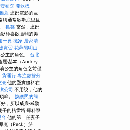
安養院
開飲機
推薦
這部電影的巨
常與通常歇斯底里且
員。
抓姦
當然，這部
攝影師喜歡脆弱的美
證第一頁
搬家
居家清
徒實習
花葬陽明山
娜公主的角色。
台北
赫本（Audrey
電影中扮演公主的角色之前僅
塔
貨運行
專注數據分
療法
他的堅實鍍料在
潔公司
不用說，他的
的頂峰。
換護照的簡
好，所以威廉·威勒
個兒子的格雷塔·庫科寧
理台
他的第二任妻子
佩克（Peck）於