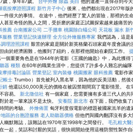
87歲，享年87歲。
台中外燴
除蟲
美白
他的遺產一直倖存到今天
腳底按摩證照課程
新竹月子中心
後來，他們都出現在2017年版
一件很大的事情。 在途中，他們經歷了驚人的冒險，那裡的生
人甚至奇怪的熟人之間，受折磨的家庭正試圖探索越來越痛苦的公
科推薦
台南搬家公司
二手攤車
桃園除白蟻公司
天花板 漏水
新
事服務
營業登記快速辦理
全方位外燴服務專家
我們認為，這是
絡調理證照課程
艱苦的家庭是關於新英格蘭石頭家庭年度會議的漫
但由於經濟困難，他搬到了紐約，在那裡他開始在劇院工作。
一個重要角色是在1944年的電影《王國的鑰匙》中，為此獲
聽器 種類
在60年的職業生涯中，您提供了許多令人難忘的編隊
按摩排毒討論區
營業登記
室內裝修
桃園搬家
眼科推薦
電影作家
記帳士
Trumbo）首先被列入黑名單，因為他的反美活動，然後
行銷
他還以50,000美元的價格在被囚禁期間寫了電影情景。 
並不容易。
新北徵信社
有一個家庭，您需要擁有多達三代人的共
但對於老一輩來說不是太快。
安養院 新北市
在下面，我們收集了
了時間的考驗。
外燴佈置
匈牙利度假電影的標題被國家羔羊的遺
中地區的台胞證服務
老人助聽器價格
但他們與國內翻譯沒有多大
幽默雜誌，該雜誌在1970年至1998年之間發行。
毛孔粗大醫
在一起，笑話和討厭的笑話，很快就開始使用這種防禦性製作