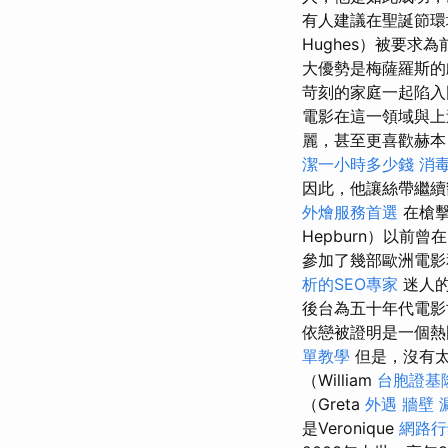
有人建議在聖誕節環
Hughes）被要求
大優勢是梅薩羅斯的
苛刻的家庭一起陷入
電影在這一領域與上
麗，甚至更喜歡赫本（
潔一小時多少錢
消
因此，他讓絲帶繼續
外燴服務首選
在槍擊
Hepburn）以前曾在
參加了幾部歐洲電
析的SEO專家
迷人的
後台為五十年代電影
依戀被證明是一個熱
單教學
但是，沒有太
（William
台胞證基
（Greta
外遇
牆壁 
是Veronique
網路行