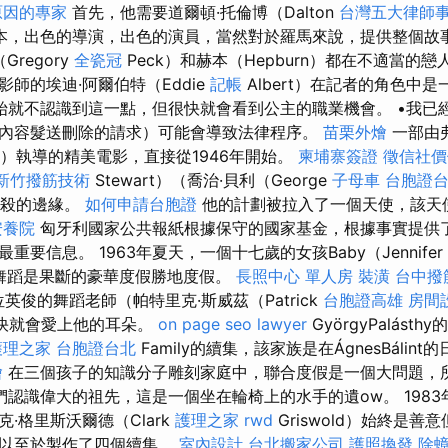
原因的專家
首先，他需要道爾頓·托倫博（Dalton
台灣五大律師
的劇本，出色的導演，出色的演員，當然對於羅馬來說，提供整個
regory
全瓷冠
Peck）和赫本（Hepburn）都在不適當的
師的埃迪·阿爾伯特（Eddie
記帳
Albert）在記者的角色中
始就不認識到這一點，但很快就會看到公主的職業機會。 •我已
內容髮送刪除的請求）可能會導致法律程序。
苗栗外燴
一部由
ra）執導的精美電影，直接從1946年開始。
柬埔寨簽證
徵信社價
新竹撥筋技術
Stewart）（喬治·貝利（George
子母車
台胞證
於自殺的邊緣。
如何申請台胞證
他的計劃被拉入了一個天使，該天
安養院
匈牙利國家公共報紙根據保守的國家基金，根據事實提供
要信息。 1963年夏天，一個十七歲的女孩Baby（Jennifer
在舞蹈是果斷的豪華度假勝地度假。
長照中心 單人房
裝潢
台中撥
位英俊的舞蹈老師（帕特里克·斯威茲（Patrick
台胞證高雄
房間
很快就會愛上他的耳朵。
on page seo
lawyer
GyörgyPalás
護理之家
台胞證台北
Family的續集，該家族是在ÁgnesBálin
燴
在三個孩子的知識分子雕刻家庭中，聯合度假是一個大問題，
認識偉大的祖先，這是一個坐在輪椅上的水手的遺ow。 198
·格里斯沃爾德（Clark
護理之家
rwd
Griswold）始終是善
，以至於製作了四個續集。
室內設計
台北搬家公司
護照換發
除