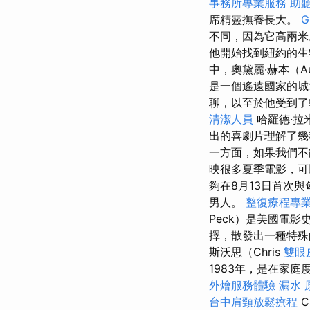
事務所專業服務
助
席精靈撫養長大。
G
不同，因為它高兩
他開始找到紐約的生物
中，奧黛麗·赫本（Au
是一個遙遠國家的
聊，以至於他受到
清潔人員
哈羅德·拉米
出的喜劇片理解了幾
一方面，如果我們不
映很多夏季電影，可
夠在8月13日首次
男人。
整復療程專
Peck）是美國電
擇，散發出一種特殊
斯沃思（Chris
雙眼
1983年，是在家
外燴服務體驗
漏水 
台中肩頸放鬆療程