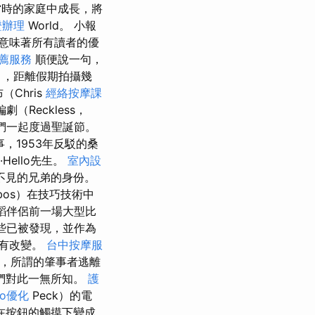
當時的家庭中成長，將
證辦理
World。 小報
意味著所有讀者的優
薦服務
順便說一句，
），距離假期拍攝幾
Chris
經絡按摩課
（Reckless，
她們一起度過聖誕節。
，1953年反駁的桑
Hello先生。
室內設
不見的兄弟的身份。
abos）在技巧技術中
舞蹈伴侶前一場大型比
些已被發現，並作為
沒有改變。
台中按摩服
餐廳，所謂的肇事者逃離
們對此一無所知。
護
eo優化
Peck）的電
在按鈕的觸摸下變成