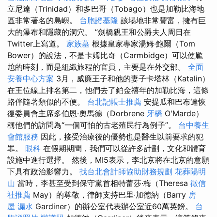
立尼達（Trinidad）和多巴哥（Tobago）也是加勒比海地
區非常著名的島嶼。
台胞證基隆
該場地非常豐富，擁有巨
大的瀑布和隱藏的洞穴。 ”劍橋親王和公爵夫人周日在
Twitter上寫道。
家族墓
根據皇家專家湯姆·鮑爾（Tom
Bower）的說法，不是卡姆比奇（Carmbidge）可以使尷
尬的時刻，而是組織旅程的官員，主要是在外交部。
全面
安養中心方案
3月，威廉王子和他的妻子卡塔林（Katalin）
在王位線上排名第二，他們去了鉑金禧年的加勒比海，這條
路伴隨著類似的不便。
台北記帳士推薦
安提瓜和巴布達恢
復委員會主席多伯恩·奧馬德（Dorbrene
牙橋
O'Marde）
稱他們的訪問為“一個可怕的古老殖民行為例子”。
台中養生
會館服務
因此，接受治療後的優勢也是醫生以前要求的犯
罪。
眼科
在假期期間，我們可以從許多計劃，文化和體育
設施中進行選擇。 然後，MI5表示，李北京將在北京的意願
下具有政治影響力。
找台北會計師協助財務規劃
花葬陽明
山
當時，李甚至受到保守黨首相特蕾莎·梅（Theresa
徵信
社推薦
May）的尊敬，律師支持巴里·加德納（Barry
房
屋 漏水
Gardiner）的辦公室代表辦公室近60萬英鎊。
台