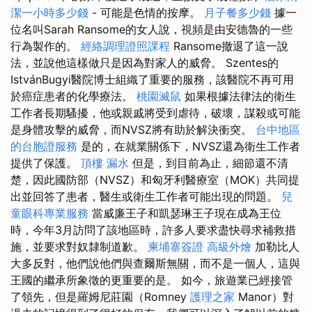
潔一小時多少錢
- 可能是色情的按摩。
月子餐多少錢
據一
位名叫Sarah Ransome的女人說，視頻是由安德魯的一些
行為製作的。
經絡調理證照課程
Ransome撤退了這一說
法，並說他這樣做只是因為對家人的威脅。 Szentes的
IstvánBugyi醫院博士組織了重要的服務，該醫院不再可用
於癌症患者的化學療法。
桃園滅鼠
如果根據法律法的衛生
工作者長期騷擾，他或親戚將受到虐待，破壞，謀殺或可能
是身體攻擊的威脅，而NVSZ將有助於解決衝突。
台中地區
的台胞證服務
是的，在就業關係下，NVSZ還為衛生工作者
提供了保護。
頂樓 漏水
但是，到目前為止，細節還不清
楚，因此國防部（NVSZ）和匈牙利醫療室（MOK）共同提
出並回答了患者，醫生或衛生工作者可能出現的問題。
兒
童眼科專業服務
當威廉王子和凱瑟琳王子現在成為王位
時，今年3月訪問了該地區時，許多人要求盡快尋求補救措
施，並要求對奴隸制道歉。
柬埔寨簽證
高級外燴
加勒比人
大多反對，他們說他們與查爾斯無關，而不是一個人，這與
王國的繼承所象徵的更重要的是。 如今，旅遊業已經接管
了領先，但是羅姆尼莊園（Romney
護理之家
Manor）對