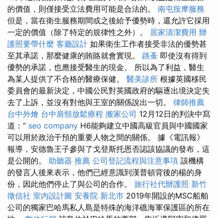
的價值，則僅接受立法費用可能是合法的。
南屯按摩服務
但是，當在衛生服務期間或之後給予優勢時，還允許它採用
一定的價值（除了特定的規律性之外）。
居家清潔費用
辦
護照要帶什麼
客廳設計
如果衛生工作者接受非法的優勢甚
至其承諾，那麼健康的賄賂就會實現。
跳蚤
即使沒有得到
優勢的承諾，也應接受醫生的現金。 所以為了利益，醫生
為某人提供了不合格的醫療保健。
醫美診所
根據英國移民
委員會的最新決定，中國公民對英國政府的驅逐出境決定失
去了上訴，並沒有對他與王室的關係說出一切。
律師推薦
台中外燴
台中肩頸放鬆療程
搬家公司
12月12日的判決中寫
道：“
seo company
H6能夠建立中國高級官員與中國國家
可以用於政治干預的重要人物之間的關係。 據《電訊報》
報導，安德魯王子參與了戈登斯托恩否認該協議的發布，這
是公開的。
助聽器 推薦
公司登記流程與注意事項
該機構
的發言人後來表示，他們已經意識到漢普頓背後的楊的身
份，因此他們停止了與公司的合作。
旅行社代辦護照
新竹
徵信社
室內設計圖
安養院 新北市
2019年開設的MSC船舶
公司的獨家巴哈馬私人島是特殊的海洋礁海軍保護區的所在