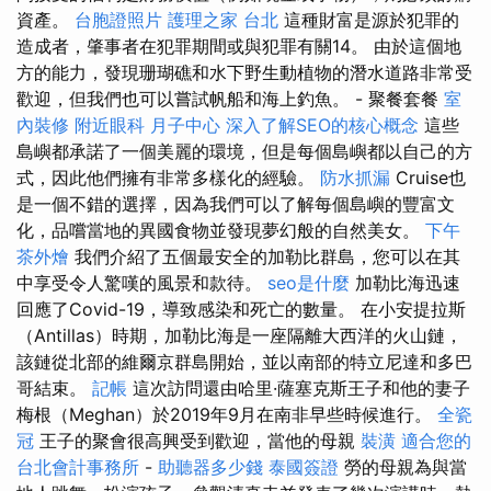
資產。
台胞證照片
護理之家 台北
這種財富是源於犯罪的
造成者，肇事者在犯罪期間或與犯罪有關14。 由於這個地
方的能力，發現珊瑚礁和水下野生動植物的潛水道路非常受
歡迎，但我們也可以嘗試帆船和海上釣魚。 - 聚餐套餐
室
內裝修
附近眼科
月子中心
深入了解SEO的核心概念
這些
島嶼都承諾了一個美麗的環境，但是每個島嶼都以自己的方
式，因此他們擁有非常多樣化的經驗。
防水抓漏
Cruise也
是一個不錯的選擇，因為我們可以了解每個島嶼的豐富文
化，品嚐當地的異國食物並發現夢幻般的自然美女。
下午
茶外燴
我們介紹了五個最安全的加勒比群島，您可以在其
中享受令人驚嘆的風景和款待。
seo是什麼
加勒比海迅速
回應了Covid-19，導致感染和死亡的數量。 在小安提拉斯
（Antillas）時期，加勒比海是一座隔離大西洋的火山鏈，
該鏈從北部的維爾京群島開始，並以南部的特立尼達和多巴
哥結束。
記帳
這次訪問還由哈里·薩塞克斯王子和他的妻子
梅根（Meghan）於2019年9月在南非早些時候進行。
全瓷
冠
王子的聚會很高興受到歡迎，當他的母親
裝潢
適合您的
台北會計事務所
-
助聽器多少錢
泰國簽證
勞的母親為與當