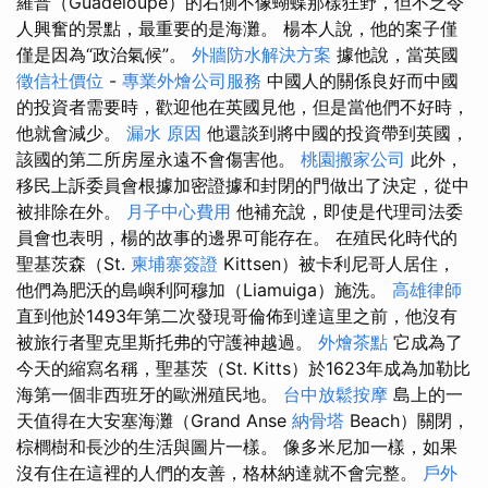
羅普（Guadeloupe）的右側不像蝴蝶那樣狂野，但不乏令
人興奮的景點，最重要的是海灘。 楊本人說，他的案子僅
僅是因為“政治氣候”。
外牆防水解決方案
據他說，當英國
徵信社價位
-
專業外燴公司服務
中國人的關係良好而中國
的投資者需要時，歡迎他在英國見他，但是當他們不好時，
他就會減少。
漏水 原因
他還談到將中國的投資帶到英國，
該國的第二所房屋永遠不會傷害他。
桃園搬家公司
此外，
移民上訴委員會根據加密證據和封閉的門做出了決定，從中
被排除在外。
月子中心費用
他補充說，即使是代理司法委
員會也表明，楊的故事的邊界可能存在。 在殖民化時代的
聖基茨森（St.
柬埔寨簽證
Kittsen）被卡利尼哥人居住，
他們為肥沃的島嶼利阿穆加（Liamuiga）施洗。
高雄律師
直到他於1493年第二次發現哥倫佈到達這里之前，他沒有
被旅行者聖克里斯托弗的守護神越過。
外燴茶點
它成為了
今天的縮寫名稱，聖基茨（St. Kitts）於1623年成為加勒比
海第一個非西班牙的歐洲殖民地。
台中放鬆按摩
島上的一
天值得在大安塞海灘（Grand Anse
納骨塔
Beach）關閉，
棕櫚樹和長沙的生活與圖片一樣。 像多米尼加一樣，如果
沒有住在這裡的人們的友善，格林納達就不會完整。
戶外