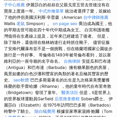
子中心推薦
伊麗莎白的叔叔在父親戈里五世去世後沒有在
寶座上度過一年。
中式外燴菜單
統治者選擇了愛，並嫁給
了他的伴侶美國沃利斯·辛普森（American
台中律師推薦
Wallis
老鼠
Simpson）。
on page seo
喬治成為國王，他
的早期去世可能在四十年代中期成為女王。 白宮和護衛艦
灣值得在生產線上提及，近年來已經建造了後者。 但是，
除了辣外，還值得在格林納達行走時抓住靴子。 儘管征服
了安南代爾瀑布並不是一個挑戰，但在格蘭塔國家公園徒步
旅行是一件好事。 哥倫佈在1493年被哥倫布看到，並以塞
維利亞的一座寺廟的名字命名。
台南律師
安提瓜和巴布達
（Antigua）和巴布達（Barbuda）擁有糖果顏色的房屋，
風景如畫的白色沙灘和豐富的鳥類的著名且極其豐富的歷
史。
seo軟體
巴巴多斯最著名的出生是九次格萊美獎屢獲
殊榮的歌手蕾哈娜（Rihanna），他的童年時代在布里奇敦
（Bridgetown）發現了童年。
醫美項目
但是，II是世界上
的世界板球運動員Garfield
后里推拿療程
Sobers爵士。 伊
麗莎白（Elizabeth）在1975年訪問巴巴多斯（Barbados）
時擊中了騎士。
除白蟻費用
根據皇家專家湯姆·鮑爾（Tom