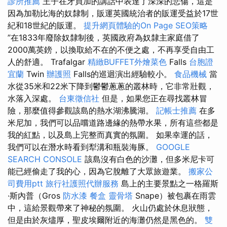
診所推薦
王子在牙買加的講話中表達了深深的悲傷，這是
因為加勒比海的奴隸制，販運英國統治者的販運受益於17世
紀和18世紀的販運。
提升網頁體驗的On Page SEO策略
”在1833年廢除奴隸制後，英國政府為奴隸主家庭借了
2000萬英鎊，以換取給不在的不便之處，不再享受自由工
人的舒適。 Trafalgar
精緻BUFFET外燴菜色
Falls
台胞證
宜蘭
Twin
辦護照
Falls的巡迴演出經驗較小。
食品機械
當
水從35米和22米下降到鬱鬱蔥蔥的叢林時，它非常壯觀，
水落入深處。
台東徵信社
但是，如果您正在尋找叢林冒
險，那麼值得參觀該島的熱水湖沸騰湖。
記帳士推薦
在多
米尼加，我們可以品嚐道路邊緣的熱帶水果，所有這些都是
我的紅點，以及島上完整而真實的氛圍。 如果幸運的話，
我們可以在潛水時看到犁溝和瓶裝海豚。
GOOGLE
SEARCH CONSOLE
該島沒有白色的沙灘，但多米尼卡可
能已經偷走了我的心，因為它脫離了大眾旅遊業。
搬家公
司費用ptt
旅行社護照代辦服務
島上的主要景點之一格羅斯
·斯內普（Gros
防水漆
餐盒
靈骨塔
Snape）被包裹在雨雲
中，這給景觀帶來了神秘的氛圍。 火山仍處於休息狀態，
但是由於灰燼厚，聖皮埃爾附近的海灘仍然是黑色的。
雙