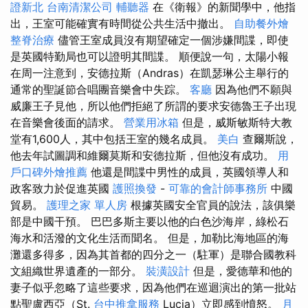
證新北
台南清潔公司
輔聽器
在《衛報》的新聞學中，他指
出，王室可能確實有時間從公共生活中撤出。
自助餐外燴
整脊治療
儘管王室成員沒有期望確定一個涉嫌間諜，即使
是英國特勤局也可以證明其間諜。 順便說一句，太陽小報
在周一注意到，安德拉斯（Andras）在凱瑟琳公主舉行的
通常的聖誕節合唱團音樂會中失踪。
客廳
因為他們不願與
威廉王子見他，所以他們拒絕了所謂的要求安德魯王子出現
在音樂會後面的請求。
營業用冰箱
但是，威斯敏斯特大教
堂有1,600人，其中包括王室的幾名成員。
美白
查爾斯說，
他去年試圖調和維爾莫斯和安德拉斯，但他沒有成功。
用
戶口碑外燴推薦
他還是間諜中男性的成員，英國領導人和
政客致力於促進英國
護照換發
-
可靠的會計師事務所
中國
貿易。
護理之家 單人房
根據英國安全官員的說法，該俱樂
部是中國干預。 巴巴多斯主要以他的白色沙海岸，綠松石
海水和活潑的文化生活而聞名。 但是，加勒比海地區的海
灘還多得多，因為其首都的四分之一（駐軍）是聯合國教科
文組織世界遺產的一部分。
裝潢設計
但是，愛德華和他的
妻子似乎忽略了這些要求，因為他們在巡迴演出的第一批站
點聖盧西亞（St.
台中推拿服務
Lucia）立即感到憤怒。
月