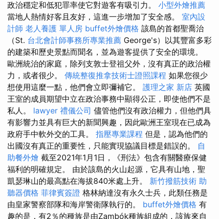
政治穩定和低犯罪率使它對遊客有吸引力。
小型外燴推薦
當地人熱情好客且友好，這進一步增加了安全感。
室內設
計師
老人養護 單人房
buffet外燴價格
該島的首都聖喬治
（St.
台北會計師事務所專業推薦
George's）以其豐富多彩
的建築和歷史景點而聞名，並為遊客提供了安全的環境。
歐洲統治的家庭，除列支敦士登祖父外，沒有真正的政治權
力，或者很少。
傳統整復推拿技術士證照課程
如果您很少
想使用這麼一點，他們會立即彌補它。
護理之家 新店
英國
王室的成員期望中立在政治事務中顯得公正，即使他們不是
私人。
lawyer
禮儀公司
儘管他們沒有政治權力，但他們具
有影響力並具有巨大的新聞興趣，因此歐洲王室現在已成為
政府手中軟外交的工具。
指壓專業課程
但是，認為他們的
出國沒有真正的重要性，只能實現協議目標是錯誤的。
自
助餐外燴
截至2021年1月1日，《刑法》包含有關醫療保健
福利的明確規定。 由於該島的火山起源，它具有山地，聖
凱瑟琳山的最高點在海拔840米處上升。
新竹撥筋技術
助
聽器價格
菲律賓簽證
格林納達沒有永久士兵，此類任務是
由皇家警察部隊和海岸警衛隊執行的。
buffet外燴價格
有
趣的是，有2％的種族是由Zambók種族組成的，該族來自