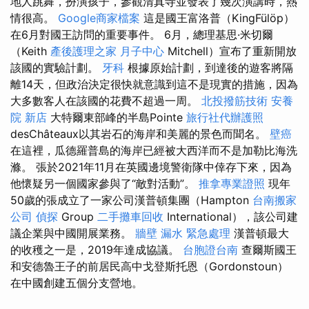
地人跳舞，扮演孩子，參觀清真寺並發表了幾次演講時，熱
情很高。
Google商家檔案
這是國王富洛普（KingFülöp）
在6月對國王訪問的重要事件。 6月，總理基思·米切爾
（Keith
產後護理之家 月子中心
Mitchell）宣布了重新開放
該國的實驗計劃。
牙科
根據原始計劃，到達後的遊客將隔
離14天，但政治決定很快就意識到這不是現實的措施，因為
大多數客人在該國的花費不超過一周。
北投撥筋技術
安養
院 新店
大特爾東部峰的半島Pointe
旅行社代辦護照
desChâteaux以其岩石的海岸和美麗的景色而聞名。
壁癌
在這裡，瓜德羅普島的海岸已經被大西洋而不是加勒比海洗
滌。 張於2021年11月在英國邊境警衛隊中倖存下來，因為
他懷疑另一個國家參與了“敵對活動”。
推拿專業證照
現年
50歲的張成立了一家公司漢普頓集團（Hampton
台南搬家
公司
偵探
Group
二手攤車回收
International），該公司建
議企業與中國開展業務。
牆壁 漏水 緊急處理
漢普頓最大
的收穫之一是，2019年達成協議。
台胞證台南
查爾斯國王
和安德魯王子的前居民高中戈登斯托恩（Gordonstoun）
在中國創建五個分支營地。