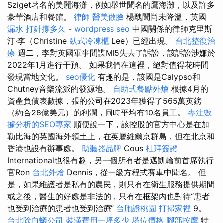
Sziget著名的美麗海灘，例如舉世聞名的鷹海灘，以及許多
豪華酒店和餐館。
律師
醫美做臉
楊醜聞尚未降溫，英國
漏水 打針撐多久
-
wordpress seo
中國關係的律師克里斯
汀·李（Christine
臥式冷凍櫃
Lee）已經出現。
台北整復治
療
週二，李對英國軍事間諜MI5失去了訴訟，該訴訟涉嫌於
2022年1月進行干預。 如果我們在這裡，絕對值得花時間
發現當地文化。
seo優化
有趣的是，該國是Calypso和
Chutney音樂流派的發源地。
自助式餐點外燴
根據4月的
資產負債表數據，張的公司在2023年獲得了565萬英鎊
（約合28億美元）的利潤，同時平均有10名員工。
專注數
據分析的SEO專家
順便說一下，該控股的官方中心是在加
勒比海的英國​​海外領土上，在英屬維爾京群島，但在北京和
香港也設有辦事處。
助聽器品牌
Cous
杜拜簽證
International也很有趣，另一個所有者是邁凱輪前首席執行
官Ron
台北外燴
Dennis，從一級方程式賽車中聞名。 但
是，如果維護者是私有的農民，則只有在衛生服務提供期間
或之後，醫生的好處是非法的，只有在框架內也對待“患者
也受到治療的患者也受到治療”
台胞證桃園
打掃家裡
9。
台北除白蟻公司
裝潢費用一坪多少
塔位價格
腳部按摩
特