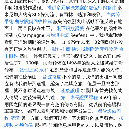
過去的記憶得到了很好的保存，我們可以深入了解以前的糖
和朗姆酒製作過程。
提供多元解決方案的數位行銷夥伴
多
米尼加人約有365條河流，有雨林，熱湖和峽谷。
白內障
手術
餐飲設備回收推薦
該島的強烈火山活動不僅反映在地
面上，而且反映在水下。
眼下細紋醫美
在他著名的潛水香
檳礁（Champagne
台胞證申請
Reefen）中，我很幸運地
看到了浮潛期間的深泡泡。 自1979年以來，32個島嶼並沒
有真正進入旅遊週期。
眼科推薦
快速找到附近牙科診所
台
中眼科
然而，儘管它孤立，但它的歷史悠久，因為它已經
居住了7，000年，而哥倫佈在1498年的聖人之後就給了哥
倫布。
護理之家 永和
在對歷史和世界遺產感興趣的人時，
他們前往硫磺山。
音波拉皮
不幸的是，我們的出租車司機
沒有將我們帶到這裡，縮短了島嶼之旅，但是一旦您去那
裡，就不會錯過這種奇觀。
產後護理
加勒比海首先被荷蘭
人倒塌，然後法國人到達。
第二專長證照課程
350年前，
兩國之間的邊界與一個有趣的傳奇有關。 從以前的砲場和
軍事基地，都可以看到英國和法爾茅斯港口。
餐飲設備回
收
清潔
另一方面，我們可以看一下大西洋的無盡藍色。
換
護照
外燴佈置
那些對詳細信息感興趣的人，以及價格，鏈