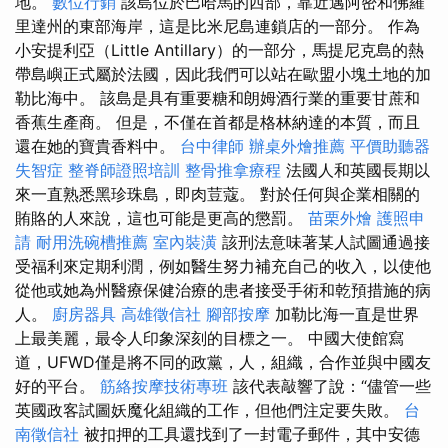
地。
數位行銷
該島位於巴哈馬的西部，靠近邁阿密和佛羅
里達州的東部海岸，這是比米尼島連鎖店的一部分。 作為
小安提利亞（Little Antillary）的一部分，馬提尼克島的熱
帶島嶼正式屬於法國，因此我們可以站在歐盟小塊土地的加
勒比海中。 該島是具有重要糖和朗姆酒行業的重要甘蔗和
香蕉生產商。 但是，不僅在首都是格林納達的本質，而且
還在她的寶貴香料中。
台中律師
辦桌外燴推薦
平價助聽器
失智症
整脊師證照培訓
整骨推拿療程
法國人和英國長期以
來一直熟悉黑珍珠島，即肉荳蔻。 對於任何與企業相關的
賄賂的人來說，這也可能是更高的懲罰。
苗栗外燴
護照申
請
耐用洗碗槽推薦
室內裝潢
該刑法意味著某人試圖通過接
受福利來定期利潤，例如醫生努力補充自己的收入，以使他
從他或她為州醫療保健治療的患者接受手術和乾預措施的病
人。
廚房器具
高雄徵信社
腳部按摩
加勒比海一直是世界
上最美麗，最令人印象深刻的目標之一。 中國大使館寫
道，UFWD僅是將不同的政黨，人，組織，合作並與中國友
好的平台。
筋絡按摩技術專班
該代表敲響了說：“儘管一些
英國政客試圖妖魔化組織的工作，但他們注定要失敗。
台
南徵信社
被扣押的工具還找到了一封電子郵件，其中安德