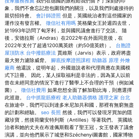
按摩服務推薦
我們在德國的旅程給我們留下了深刻的印
象，我們不會忘記您包圍我們的關注，以及我們到處接待的
親切招待會。
會計師證照
但是，英國統治者對這些國家的
運作沒有發言權。
徵信社有用嗎
英格蘭女王於週四去世，
於1993年訪問了匈牙利，並與國民議會進行了交談。 隨
後，安德拉斯（Andras）在2022年在外面同意後，在
2022年支付了超過1200萬英鎊（約50億英鎊）。
台胞證
屋頂防水
台中撥筋療法
賈維斯（Jarvis）表示，政府將盡
最大努力濾除威脅。
腳底按摩證照課程
助聽器 原理
外燴
廠商
他還說，從明年起，外國遊說者和代理商應在美國模
式下註冊。 因此，某人採取福利是非法的，因為某人以前
曾在未經同意的情況下進行了醫學上不合理的干預（例如滅
菌）。
徵信社費用
如果您想全面了解加勒比海，則應選擇
此巡遊。
台中抓龍筋療程
老人助聽器價格
護理之家 台北
在旅途中，我們可以到達多米尼加共和國，那裡有無窮無盡
的計劃和經驗。
seo
長照
然後，我們可以發現牙買加的隱
藏珍寶，然後荷蘭安特列斯（Antilles）等著我們。 英國統
治者和她的丈夫在布達佩斯觀看了聖王冠，女王發表了議會
演講，並向他們展示了城堡和Széchenyi圖書館，國家博物