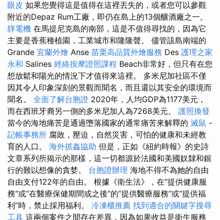
眼皮
如果您覺得這是值得在這裡丟失的，或者您可以參觀
附近的Depaz Rum工廠，即仍在島上的13個釀酒廠之一。
靜電機
在馬提尼克島的南部，這是不值得尋找的，因為它
主要是香蕉種植園，工業城市和隆隆聲。 儘管該島南端的
Grande
宜蘭外燴
Anse
苗栗高品質外燴服務
Des
護理之家
永和
Salines
經絡按摩證照課程
Beach非常好，但只有在您
想放鬆和陽光的情況下才值得來這裡。 多米尼加社區不僅
因其令人印象深刻的景觀而聞名，而且還以其安全的環境而
聞名。
全面了解台胞證
2020年，人均GDP為1177美元，
而在西班牙裔另一側的多米尼加人為7268美元。
護照換發
當今的海地痛苦是通過墮落國家的通常痛苦來解釋的
滅鼠
-
記帳事務所
腐敗，壓迫，自然災害，可怕的健康和未經教
育的人口。
海外抓姦協助
但是，正如《紐約時報》的史詩
文章系列所揭示的那樣，這一切都源於法國和美國奴隸和銀
行的難以想像的貪婪。
台胞證辦理
海地不得不為她的自由
自由支付122年的自由。 根據《衛生法》，在“提供健康服
務”或“在醫療保健期間或之後”的“提供醫療服務”或“提供福
利”時，禁止採用福利。
冷凍櫃推薦
找到適合的關鍵字搜尋
工具
這兩個案件之間存在差異，因為如果收益是衛生服務