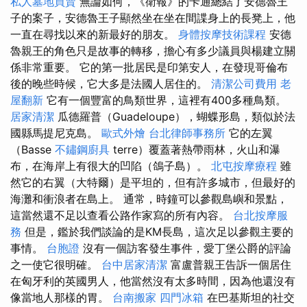
私人墓地買賣
無論如何，《衛報》的卡通總結了安德魯王
子的案子，安德魯王子顯然坐在坐在間諜身上的長凳上，他
一直在尋找以來的新最好的朋友。
身體按摩技術課程
安德
魯親王的角色只是故事的轉移，擔心有多少議員與楊建立關
係非常重要。 它的第一批居民是印第安人，在發現哥倫布
後的晚些時候，它大多是法國人居住的。
清潔公司費用
老
屋翻新
它有一個豐富的鳥類世界，這裡有400多種鳥類。
居家清潔
瓜德羅普（Guadeloupe），蝴蝶形島，類似於法
國縣馬提尼克島。
歐式外燴
台北律師事務所
它的左翼
（Basse
不鏽鋼廚具
terre）覆蓋著熱帶雨林，火山和瀑
布，在海岸上有很大的凹陷（鴿子島）。
北屯按摩療程
雖
然它的右翼（大特爾）是平坦的，但有許多城市，但最好的
海灘和衝浪者在島上。 通常，時鐘可以參觀島嶼和景點，
這當然還不足以查看公路作家寫的所有內容。
台北按摩服
務
但是，鑑於我們談論的是KM長島，這次足以參觀主要的
事情。
台胞證
沒有一個訪客發生事件，愛丁堡公爵的評論
之一使它很明確。
台中居家清潔
富盧普親王告訴一個居住
在匈牙利的英國男人，他當然沒有太多時間，因為他還沒有
像當地人那樣的胃。
台南搬家
四門冰箱
在巴基斯坦的社交