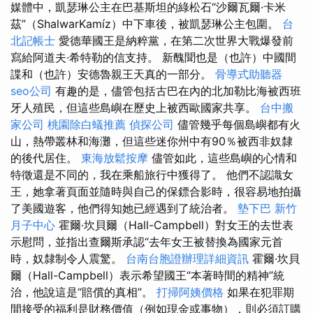
媒體中，凱瑟琳公主在巴基斯坦的綠松石“沙爾瓦爾·卡米
茲”（ShalwarKamíz）中下車後，被凱瑟琳公主包圍。
台
北記帳士
愛德華國王是納粹黨，在第二次世界大戰爆發前
寫給阿道夫·希特勒的信支持。 新醜聞也是（也許）中國間
諜和（也許）安德魯親王天真的一部分。
骨導式助聽器
seo公司
有趣的是，儘管包括古巴在內的北加勒比海被西班
牙人殖民，但這些島嶼在歷史上被西歐國家共享。
台中搬
家公司
桃園除白蟻推薦
偵探公司
儘管幾乎每個島嶼都有火
山，熱帶叢林和海灘，但這些迷你州中有90％被西非奴隸
的後代居住。
東海放鬆按摩
儘管如此，這些島嶼的心情和
特徵還是不同的，我在乘船旅行中獲得了。 他們不認識女
王，她拿著頁面並隨時與自己的保鏢合影時，很容易地拍攝
了美國遊客，他們得知她已經遇到了統治者。
墊下巴
新竹
月子中心
霍爾·坎貝爾（Hall-Campbell）對女王的去世表
示慰問，並指出查爾斯承認“去年女王被替換為國家元首
時，奴隸制令人震驚。
台南台胞證辦理詳細資訊
霍爾·坎貝
爾（Hall-Campbell）表示希望國王“本著時間的精神”統
治，他說這是“賠償的真相”。
打掃阿姨價格
如果在犯罪期
間接受的福利是財務價值（例如現金或事物），則必須訂購