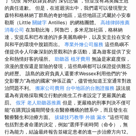
了“仇恨”海外奴隸貿易的“深切悲傷”，但並沒有為英國王冠
的責任道歉。 但是，在巡迴演出中，我們還可以發現聖文
森特和格林納丁群島的奇妙地區，這些地區正式屬於小安泰
勒斯（Little
關鍵字
Antilles）的網格團體。
高雄律師推薦
消毒公司
在加勒比海，阿魯巴，多米尼加社區，格林納
達，安提瓜和巴布達的許多美麗島嶼中，以及安圭拉在安全
與和平的環境中脫穎而出。
專業外燴公司服務
這些島嶼不
僅提供令人印象深刻的景觀和許多活動，還為遊客提供了安
全和熱情好客的場所。
助聽器
植牙費用
無論是家庭度假，
浪漫的度假還是冒險的發現，這些島嶼都可以保證提供難忘
的經歷。 該島的政府負責人還要求Wessex利用他們的“外
交影響力”為他的國家“伸張正義”，儘管他知道王室通常對政
治問題不利。
搬家公司費用
台中地區的台胞證服務
該法規
還為有資格採取獨立行動的衛生工作者設定了更嚴厲的處
罰。
假牙
老人助聽器推薦
但是，更嚴格的刑事判決不僅可
能“在購買設備期間發生在醫療機構的體系中，而且發生在
醫療醫生和治療方面。
拔罐技巧教學
外牆 漏水
”這些可能
包括對患者命運的決定，例如“選擇手術時間（命令），無
行為能力，結論最終報告並確定患者的進一步治療方向12。