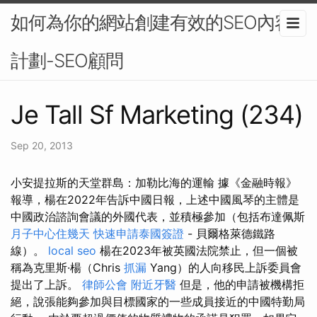
如何為你的網站創建有效的SEO內容
計劃-SEO顧問
Je Tall Sf Marketing (234)
Sep 20, 2013
小安提拉斯的天堂群島：加勒比海的運輸 據《金融時報》
報導，楊在2022年告訴中國日報，上述中國風琴的主體是
中國政治諮詢會議的外國代表，並積極參加（包括布達佩斯
月子中心住幾天
快速申請泰國簽證
- 貝爾格萊德鐵路
線）。
local seo
楊在2023年被英國法院禁止，但一個被
稱為克里斯·楊（Chris
抓漏
Yang）的人向移民上訴委員會
提出了上訴。
律師公會
附近牙醫
但是，他的申請被機構拒
絕，說張能夠參加與目標國家的一些成員接近的中國特勤局