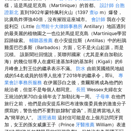
樣，這是馬提尼克島（Martinique）的首都。
設計師
台胞
證新北
直到1902年蒙特佩利火山（1397
查ip
m）爆發，
比廣島炸彈強40倍，沒有摧毀這座城市。
會計師
我在小安
提利亞（Little
台灣前十大律師事務所
Antillary）地區遇到
的最美麗的植物園之一也位於馬提尼克島（Martinique學習
踪跡線索。
輔聽器推薦
在小安提拉斯（Antillas）中的杜鵑
雞蛋巴巴多斯（Barbados）方面，它不是火山起源，而是
沉積。 該新聞社回憶說，英聯邦國家（尤其是來自加勒比
海）的幾位領導人在盧旺達基加利的基加利（Kigali）的6
月峰會上對王位的繼承表示不滿。
防水
由前英國殖民地組
成的54名成員的領導人批准了2018年的繼承令，即ii。
專
業會計事務所服務
在伊麗莎白之後，查爾斯將成為他們的
統治者，但並不是每個人都同意。
長照
Wessex夫婦在女
王統治的第70白金禧年去了加勒比海一周。
子母車
在他們
旅行之前，他們是由安提瓜和巴布達恢復委員會的激進分子
撰寫的，警告他們不要對奴隸制“虛偽”，而是將當地人視
為“簡單的人”。
護照過期
這封信可能是在上個月訪問牙買
加，女王的孫女威廉王子（Prince
牙醫推薦
William）表達