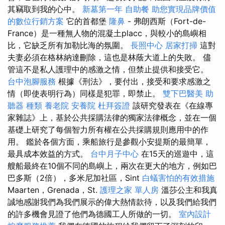
其竊取到我的心中。
新墓第一年
自助餐
助您實現品牌價值
的數位行銷方案
它的首都堡
隆鼻
- 弗朗西斯（Fort-de-
France）是一種無人物的混凝土placc，與較小的島嶼相
比，它缺乏所有加勒比海的氛圍。
長照中心
居家打掃
這對
夫妻必須在格林納達刪除，這也是林蔭大道上的失敗。 儘
管這不是私人護理中的感激之情，但禁止提供和接受它。
台中泡腳服務
根據《刑法》，要付出，接受和要求感激之
情（即使表明行為）同樣是犯罪，即禁止。
雙下巴醫美
助
聽器 種類
養老院
安養院
杜拜簽證
該研究發表在《在線專
家雜誌》上，基於公共採購法律的獨家法律概念，並在一個
基礎上研究了每個智力所有權在公共採購規則應用中的作
用。 鑑於各個方面，乘船旅行是參觀小安提斯的最簡單，
最具成本效益的方式。
台中月子中心
在15天的巡遊中，這
艘船最終在10個不同的島嶼上，兩次在更大的地方，例如巴
巴多斯（2倍），多米尼加社區，Sint
白蟻害怕的有效措施
Maarten，Grenada，St.
護理之家 單人房
溫莎公主和我真
誠地感謝我們為我們展示的偉大熱情款待，以及我們給我們
的許多機會見證了他們為德國工人所做的一切。
室內設計