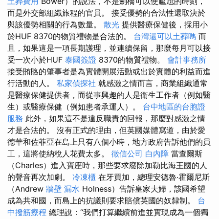
土葬費用
Bower）的說法，不是劍橋可以使尷尬的時刻，
而是外交部組織旅程的官員。 接受優勢的合法性還取決於
與該優勢相關的行為數量。
散光
提供醫療保健後，採用小
於HUF 8370的物質禮物是合法的。
台灣還可以土葬嗎
而
且，如果這是一項長期護理，並連續保留，那麼每月可以接
受一次小於HUF
泰國簽證
8370的物質禮物。
會計事務所
接受賄賂的肇事者是為實體開展活動或出於實體的利益而進
行活動的人。
私家偵探社
就感激之情而言，商業組織通常
是醫療保健提供者，而從事興趣的人是衛生工作者（例如醫
生）或醫療保健（例如患者承運人）。
台中地區的台胞證
服務
此外，如果這不是違反職責的回報，那麼對感激之情
才是合法的。 沒有正式的理由，但英國媒體寫道，由於愛
德華和佐菲亞在島上只有八個小時，地方政府告訴他們的員
工，這將使納稅人花費太多。
徵信公司
白內障
當查爾斯
（Charles）進入寶座時，那些要求廢除加勒比海王國的人
的聲音再次加劇。
冷凍櫃
在牙買加，總理安德魯·霍爾尼斯
（Andrew
牆壁 漏水
Holness）告訴皇家夫婦，該國希望
成為共和國，而島上的抗議則要求賠償英國的奴隸制。
台
中撥筋療程
總理說：“我們打算繼續前進並實現成為一個獨