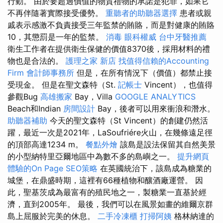
行動。 由於要超過價值的物質禮物的承諾是犯罪，如果它
不再伴隨著實際接受優勢。
重聽者的助聽器選擇
患者或親
戚表示感激不負責接受三年監禁的賄賂，而是對健康的賄賂
10，其懲罰是一年的監禁。
消毒
眼科權威
台中牙醫推薦
衛生工作者在提供衛生保健的價值8370後，採用材料的禮
物也是合法的。
護理之家 新店
找值得信賴的Accounting
Firm
會計師事務所
但是，在所有情況下（價值）都禁止接
受現金。 但是在聖文森特（St.
記帳士
Vincent），也值得
參觀Bug
高雄搬家
Bay，Villa
GOOGLE ANALYTICS
Beach和Indian
房間設計
Bay，後者可以用來衝浪和潛水。
助聽器補助
今天的聖文森特（St Vincent）的創建仍然活
躍，最近一次是2021年，LaSoufriére火山，在幾條遠足徑
的頂部高達1234 m。
餐點外燴
該島是設法保留其自然美景
的小型納特里亞爾地區中為數不多的島嶼之一。
提升網頁
體驗的On Page SEO策略
在英國統治下，該島成為糖業的
城堡，在鼎盛時期，這裡有66種植物和釀酒廠運營。 因
此，聖基茨成為最富有的殖民地之一，製糖業一直基於經
濟，直到2005年。 最後，我們可以在風景如畫的維爾京群
島上屈服於完美的休息。
二手冷凍櫃
打掃阿姨
格林納達的