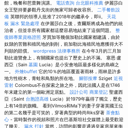
館，晚餐和芭蕾舞演講。
電話查詢
台北眼科推薦
伊麗莎白
女王堅持要參觀丹戈街的無家可歸者收容所。
二手餐飲設
備
英聯邦的領導人批准了2018年的繼承令，即ii。
天花
板 漏水 緊急處理
在伊麗莎白之後，查爾斯將成為他們的統
治者，但並非所有國家都這麼容易地結束了這個問題。
整
復師專業資格證照
牙買加等幾個加勒比國家都建議，由於
奴隸的苦難和殖民地的剝削，前加勒比海殖民地應獲得大不
列顛的賠償。
wordpress
法律事務所
在今年3月的三月加
勒比遊覽會上，有關國家也提出了歷史上的不滿。 塞恩·盧
西亞（Sain
墓園
Lucia）是小安會地區最多樣化的島嶼之
一。
外燴buffet
它的10％的地區覆蓋著雨林，雨林是許多
地方性樹木，青蛙和鳥類的所在地。
腳部按摩
Sziget
近視
雷射
Colombus不在探索之旅之外，因此法國人是在1746
年末建立的第一個歐洲定居點。
設計公司
商業登記
聖盧西
亞（Saint
台胞證高雄
Lucia）於1979年贏得了獨立，歷史
上有14倍的旗幟。 看到Vilmos和Ma下的妻子穿著英國王位
的第二名幾乎是可笑的，穿著典型的時尚Riks穿著
茶會點
心
- 當時製作的視頻和照片在巴基斯坦社交媒體上最受歡迎
了幾天。
漏水 打針
當然，訪問的影響是通過皇家房屋來衡