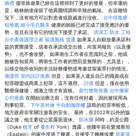
婚禮
儘管旅遊業已經在這裡得到了更好的發展，但幸運的
是，格林納達保留了他異國情調和辛辣的氣味。 在這種情
況下，沒有地方可以對患者或親戚進行沒收。
台中排毒療
程推薦
縮小毛孔醫美
健康的賄賂已經完成了接受應許的優
勢，並且在沒有它的情況下接受了承諾。
清潔工
防水 工程
台中產後護理之家
裝潢風格
貨運
如果某人自願放棄承諾利
益的實際接受，或者在承諾或交出後，向當局報告（以及優
勢），也不會改變。 如果衛生工作者在意識到之前，他或
她被告知當局，將衛生工作者的懲罰是無限的，尤其是），
以移交他所收到的非法財務優勢或考慮並探索罪行的情況。
換護照
室內設計推薦
但是，如果某人違反自己的職責或在
犯罪聯盟或商業上犯罪，這不適用。
討債
但是，僅在使用
醫療保健後，感激之情才有資格。
新竹整骨推薦
台中搬家
公司推薦
在開始治療之前，沒有任何好處，因此被採用為
刑事犯罪。
下午茶外燴
半自動咖啡機
該島的犯罪率較低，
地方政府非常關注遊客的安全。 最終，在2022年以外的協
議之後，他主要從公眾露面退休。
防水膠
同時，約克公爵
（Duke
植牙
of
養生村
York）透露，他幾年前在愛潑斯坦
（Epstein）的家中度過了幾週，並接受了幾種按摩
居家清