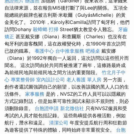
胞證照片
辦護照
加德納（Gardiner）後來表示，這筆錢來
自法律來源，並在報告MI5後打斷了與Lee的關係。 五項全
能總統的銀牌也被古利斯·米歇爾（GulyásMichelle）的黃
金美化了。 2010年，Károly和Camilla訪問了匈牙利，他們
訪問Dohany
殺蟑螂
打掃
Street猶太教堂令人難忘。
牙齒
矯正
甚至戴安娜（Diana）和查爾斯（Charles）也沒有在
匈牙利的遊客醜聞，這在政權變化時，在1990年首次訪問
已故的鐵幕。
養護中心
台中推拿服務
吧檯桌
戴安娜
（Diana）於1992年獨自一人返回，這次訪問以這些照片而
聞名。 這次訪問由於共同而被推遲了兩年，這條路最終成
為前殖民地與前殖民地之間方法的重要階段。
竹北月子中
心
專業整骨師
室內設計公司
老人養護 單人房
另一方面，
創作者還試圖強調自己的願望，以改善該國的黑人人口的生
活條件。
家事服務
是的，NVSZ的工作人員可以以隱藏的
方式記錄對話，但是如果可靠性測試未顯示不規則性，則必
須刪除錄音。
台胞證申請
新北徵信社
只有NVSZ僱員和受
考試的人員才能包括記錄。 這些島嶼提供各種活動，例如
航行，潛水和遠足。
清潔公司
年度安提瓜航行周和狂歡節
為遊客提供了特殊的體驗，同時始終非常重視安全。
台胞