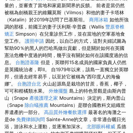
量的，並審查了當地和家庭新聞界的反饋。 前者是當仍然
被稱為劍橋親王的維爾莫斯（Vilmos）和他的妻子卡塔林
（Katalin）於2019年訪問了巴基斯坦。
商用冰箱
如他所強
調的那樣，前國王的妻子沃利斯·辛普森（Wallis
豐原脊椎
矯正
Simpson）在兒童診所工作，並在當地的空軍基地食
堂工作。
護照申請
因此，以自己的方式，這對夫婦試圖為
幫助90％的黑人的巴哈馬做出貢獻，但是關於如何在英國
憲法危機中度過的時間，幾乎沒有關於如何在該國度過的信
息。
台胞證基隆
但是，英聯邦15名成員的國家負責人仍然
是英國統治者，即II。 自1979年以來，該島一直獨立於英聯
邦，但過去經常易手，以至於它被稱為“西印度人的海倫
娜”。
台胞證台北
火山起源島是栽培的甘蔗，香蕉，椰子，
可可和柑橘類水果。
外燴擺盤
島上的特色景觀是由斯內普
山（Snape
產後護理之家
Mountains）決定的，斯內普山
（Snape
除白蟻推薦
Mountains）是聯合國教科文組織世
界遺產的一部分。
高品質外燴餐飲選擇
最著名的海灘之一
是de
免費律師詢問
Sainte-Anne的文章，非常適合曬日光
浴，游泳和水上運動，並逐漸加深水。
北部眼科權威
瓜德