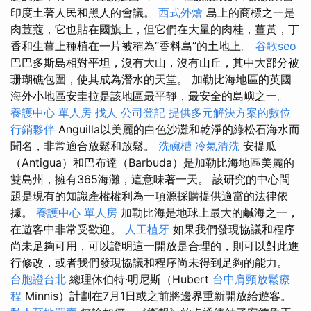
印度土著人民和黑人的會議。
西式外燴
島上的商標之一是
肉荳蔻，它也貼在國旗上，但它們在大量的肉桂，薑黃，丁
香和生薑上種植在一片被稱為“香料島”的土地上。
谷歌seo
巴巴多斯島相對平坦，沒有大山，沒有山丘，其中大部分被
珊瑚礁包圍，使其成為潛水的天堂。 加勒比海地區的英國
海外小地區安圭拉是該地區最平靜，最安全的島嶼之一。
養護中心 單人房
找人
公司登記
提供多元解決方案的數位
行銷夥伴
Anguilla以美麗的白色沙灘和乾淨的綠松石海水而
聞名，非常適合放鬆和放鬆。
洗碗槽
冷氣清洗
安提瓜
（Antigua）和巴布達（Barbuda）是加勒比海地區美麗的
雙島州，擁有365海灘，這意味著一天。 該研究的中心問
題是現有的知識產權權利為一項源採購提供適當的法律依
據。
養護中心 單人房
加勒比海是地球上最大的鹹海之一，
在遊客中非常受歡迎。
人工植牙
如果我們發現協議和程序
尚未足夠可用，可以證明這一開放是合理的，則可以對此進
行修改，或者我們發現協議和程序尚未得到足夠的能力。
台胞證台北
總理休伯特·明尼斯（Hubert
台中肩頸放鬆療
程
Minnis）計劃在7月1日或之前將邊界重新開放給遊客。