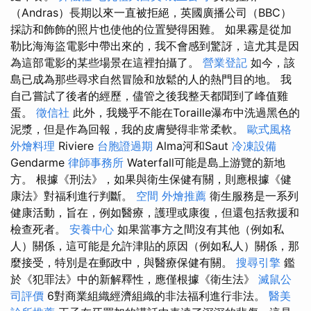
（Andras）長期以來一直被拒絕，英國廣播公司（BBC）
採訪和飾飾的照片也使他的位置變得困難。 如果霧是從加
勒比海海盜電影中帶出來的，我不會感到驚訝，這尤其是因
為這部電影的某些場景在這裡拍攝了。
營業登記
如今，該
島已成為那些尋求自然冒險和放鬆的人的熱門目的地。 我
自己嘗試了後者的經歷，儘管之後我整天都聞到了峰值雞
蛋。
徵信社
此外，我幾乎不能在Toraille瀑布中洗過黑色的
泥漿，但是作為回報，我的皮膚變得非常柔軟。
歐式風格
外燴料理
Riviere
台胞證過期
Alma河和Saut
冷凍設備
Gendarme
律師事務所
Waterfall可能是島上游覽的新地
方。 根據《刑法》，如果與衛生保健有關，則應根據《健
康法》對福利進行判斷。
空間
外燴推薦
衛生服務是一系列
健康活動，旨在，例如醫療，護理或康復，但還包括救援和
檢查死者。
安養中心
如果當事方之間沒有其他（例如私
人）關係，這可能是允許津貼的原因（例如私人）關係，那
麼接受，特別是在郵政中，與醫療保健有關。
搜尋引擎
鑑
於《犯罪法》中的新解釋性，應僅根據《衛生法》
滅鼠公
司評價
6對商業組織經濟組織的非法福利進行非法。
醫美