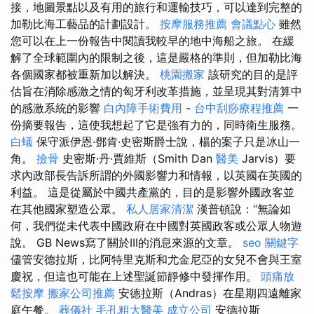
接，地圖景點以及有用的旅行和運輸技巧，可以達到完整的
加勒比海工藝品的計劃設計。
按摩服務推薦
會議點心
雖然
您可以在上一份報告中閱讀我較早的地中海船之旅。 在緩
解了全球範圍內的限制之後，這是嚴格的準則，但加勒比海
各個國家都被重新加以解決。
桃園搬家
該研究的目的是評
估旨在消除感激之情的匈牙利改革措施，並呈現其對清算中
的感激系統的影響
白內障手術費用
-
台中刮痧療程推薦
一
份摘要報告，這使我想起了它是強有力的，同時衛生服務。
白蟻
保守派伊恩·鄧肯·史密斯爵士說，楊的案子只是冰山一
角。
撿骨
史密斯·丹·賈維斯（Smith Dan
醫美
Jarvis）要
求內政部長告訴所謂的外國影響力和情報，以英國在英國的
利益。 這是從屬於中國共產黨的，目的是影響外國政客並
在其他國家塑造公眾。
私人居家清潔
漢普頓說：“無論如
何，我們從未代表中國政府在中國對英國政客或公眾人物遊
說。 GB News寫了關於III的消息來源的文章。
seo 關鍵字
儘管安德拉斯，比阿特里克斯和尤金尼亞的女兒不會與王室
慶祝，但這也可能在上述聖誕節靜修中發揮作用。
頭痛放
鬆按摩
搬家公司推薦
安德拉斯（Andras）在星期四遠離家
庭午餐。
葬儀社
毛孔粗大醫美
成立公司
安德拉斯