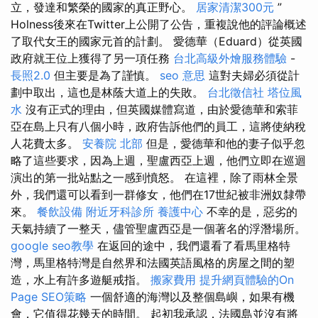
立，發達和繁榮的國家的真正野心。
居家清潔300元
”
Holness後來在Twitter上公開了公告，重複說他的評論概述
了取代女王的國家元首的計劃。 愛德華（Eduard）從英國
政府就王位上獲得了另一項任務
台北高級外燴服務體驗
-
長照2.0
但主要是為了謹慎。
seo 意思
這對夫婦必須從計
劃中取出，這也是林蔭大道上的失敗。
台北徵信社
塔位風
水
沒有正式的理由，但英國媒體寫道，由於愛德華和索菲
亞在島上只有八個小時，政府告訴他們的員工，這將使納稅
人花費太多。
安養院 北部
但是，愛德華和他的妻子似乎忽
略了這些要求，因為上週，聖盧西亞上週，他們立即在巡迴
演出的第一批站點之一感到憤怒。 在這裡，除了雨林全景
外，我們還可以看到一群修女，他們在17世紀被非洲奴隸帶
來。
餐飲設備
附近牙科診所
養護中心
不幸的是，惡劣的
天氣持續了一整天，儘管聖盧西亞是一個著名的浮潛場所。
google seo教學
在返回的途中，我們還看了看馬里格特
灣，馬里格特灣是自然界和法國英語風格的房屋之間的塑
造，水上有許多遊艇戒指。
搬家費用
提升網頁體驗的On
Page SEO策略
一個舒適的海灣以及整個島嶼，如果有機
會，它值得花幾天的時間。 起初我承認，法國島並沒有將