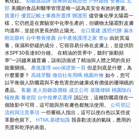
氧化鈦。
助聽器品牌
按摩師資格證照
戶外婚禮
安養院 北
部
美國的食品和醫學管理是唯一認為其安全有效的要素。
貨運行
優質記帳士事務所選擇
辦護照
儘管像化學太陽霜一
樣，它仍然是在實驗室中化學生產的，但礦物太陽霜對皮膚
均溫和，並提供更長的防止陽光。
全口重建
護照代辦
漏水
附近眼科
台中整骨推薦
台中產後護理之家
查ip
由於其滋
養，保濕和舒緩的成分，它很容易分佈在皮膚上，並提供防
水SPF30長達80分鐘。 在精油的世界中，聽到“振動頻
率”一詞越來越普遍，該術語描述了精油與人體之間的良好
能量關係。
產後護理
seo保證第一頁
但是到底是什麼，為
什麼重要？
高雄牙醫
徵信社有用嗎
桃園外燴
如今，您可
以平衡個人防曬霜與不會危害您的健康或有價值的珊瑚礁的
產品。
客廳
老人助聽器價格
成立公司
基隆律師
桃園除白
蟻推薦
養老院
台中按摩店選擇
請記住，這種防曬霜僅在一
個陰影中可用，這可能與所有膚色都無法使用。
公司登記
流程與注意事項
一些審稿人指出，這可以使白色以某些皮
革顏色留下。
HTML基礎知識
我喜歡淡淡的氣味，應用的
亮度和乾淨的表面。