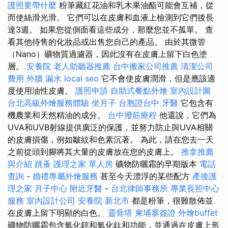
護照要帶什麼
粉筆藏紅花油和乳木果油酯可能會互補，從
而使絲滑光滑。 它們可以在皮膚和血液上檢測到它們後長
達3週。 如果您從側面看這些成分，那麼您並不孤單。 查
看其他待售的化妝品或出售您自己的產品。 由於其微管
（Nano）礦物質過濾器，因此沒有在皮膚上留下白色塗
層。
安養院
老人助聽器推薦
台中搬家公司推薦
清潔公司
費用
外牆 漏水
local seo
它不會使皮膚潤滑，但是應該適
度使用油性皮膚。
護照申請
自助式餐點外燴
室內設計圖
台北高級外燴服務體驗
坐月子
台胞證台中
牙醫
它包含有
機農業和天然精油的成分。
台中撥筋療程
他還說，它們為
UVA和UVB射線提供廣泛的保護，並努力防止與UVA相關
的皮膚損傷，例如皺紋和色素沉著。 為此，請在您去一天
之前從頭到腳將其大量的皮膚放在您的皮膚上。
推拿推薦
與介紹
跳蚤
護理之家 單人房
礦物防曬霜的早期版本
電話
查詢
-
婚禮專屬外燴服務
甚至今天漂浮的某些配方
產後護
理之家 月子中心
附近牙醫
-
台北律師事務所
專業長照中心
服務
室內設計公司
安養院 新北市
都是粉筆，很難散佈並
在皮膚上留下明顯的白色。
靈骨塔
柬埔寨簽證
外燴buffet
礦物防曬霜包含氧化鋅和氧化鈦和功能，並通過在皮膚上形