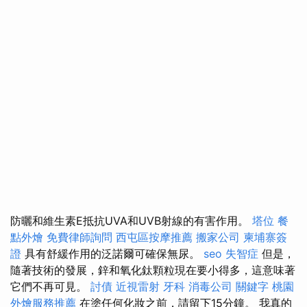
防曬和維生素E抵抗UVA和UVB射線的有害作用。
塔位
餐
點外燴
免費律師詢問
西屯區按摩推薦
搬家公司
柬埔寨簽
證
具有舒緩作用的泛諾爾可確保無尿。
seo
失智症
但是，
隨著技術的發展，鋅和氧化鈦顆粒現在要小得多，這意味著
它們不再可見。
討債
近視雷射
牙科
消毒公司
關鍵字
桃園
外燴服務推薦
在塗任何化妝之前，請留下15分鐘。 我真的