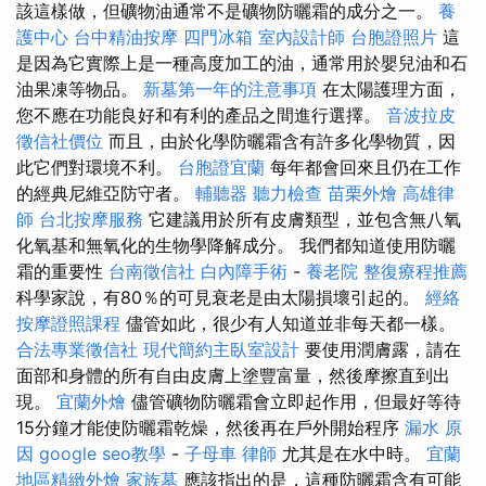
該這樣做，但礦物油通常不是礦物防曬霜的成分之一。
養
護中心
台中精油按摩
四門冰箱
室內設計師
台胞證照片
這
是因為它實際上是一種高度加工的油，通常用於嬰兒油和石
油果凍等物品。
新墓第一年的注意事項
在太陽護理方面，
您不應在功能良好和有利的產品之間進行選擇。
音波拉皮
徵信社價位
而且，由於化學防曬霜含有許多化學物質，因
此它們對環境不利。
台胞證宜蘭
每年都會回來且仍在工作
的經典尼維亞防守者。
輔聽器
聽力檢查
苗栗外燴
高雄律
師
台北按摩服務
它建議用於所有皮膚類型，並包含無八氧
化氧基和無氧化的生物學降解成分。 我們都知道使用防曬
霜的重要性
台南徵信社
白內障手術
-
養老院
整復療程推薦
科學家說，有80％的可見衰老是由太陽損壞引起的。
經絡
按摩證照課程
儘管如此，很少有人知道並非每天都一樣。
合法專業徵信社
現代簡約主臥室設計
要使用潤膚露，請在
面部和身體的所有自由皮膚上塗豐富量，然後摩擦直到出
現。
宜蘭外燴
儘管礦物防曬霜會立即起作用，但最好等待
15分鐘才能使防曬霜乾燥，然後再在戶外開始程序
漏水 原
因
google seo教學
-
子母車
律師
尤其是在水中時。
宜蘭
地區精緻外燴
家族墓
應該指出的是，這種防曬霜含有可能