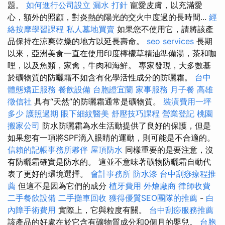
題。
如何進行公司設立
漏水 打針
寵愛皮膚，以充滿愛
心，額外的照顧，對炎熱的陽光的交火中度過的長時間...
經
絡按摩學習課程
私人墓地買賣
如果您不使用它，請將該產
品保持在涼爽乾燥的地方以延長壽命。
seo services
長期
以來，亞洲美食一直在使用印度檸檬草精油準備湯，茶和咖
哩，以及魚類，家禽，牛肉和海鮮。 專家發現，大多數基
於礦物質的防曬霜不如含有化學活性成分的防曬霜。
台中
體態矯正服務
餐飲設備
台胞證宜蘭
家事服務
月子餐
高雄
徵信社
具有“天然”的防曬霜通常是礦物質。
裝潢費用一坪
多少
護照過期
眼下細紋醫美
舒壓技巧課程
營業登記
桃園
搬家公司
防水防曬霜為水生活動提供了良好的保護，但是
如果您有一項將SPF滴入眼睛的運動，則可能是不合適的。
信賴的記帳事務所夥伴
屋頂防水
同樣重要的是要注意，沒
有防曬霜確實是防水的。 這並不意味著礦物防曬霜自動代
表了更好的環境選擇。
會計事務所
防水漆
台中刮痧療程推
薦
但這不是因為它們的成分
植牙費用
外燴廠商
律師收費
二手餐飲設備
二手攤車回收
獲得優質SEO團隊的推薦
-
白
內障手術費用
實際上，它與粒度有關。
台中刮痧服務推薦
該產品的好處在於它含有礦物質成分和0個月的嬰兒。
台胞