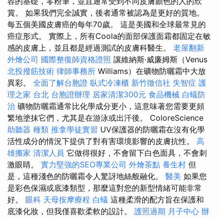
容的基礎，零粉筆，並且通常受到不同皮膚顏色的人的欣
賞。 如果我們完全誠實，後者通常被認為是更好的質地。
每五個美國皮膚癌的每年70歲。 這是美國和全球最常見的
癌症形式。 實際上，所有Coola的面部保護面霜都固定在敏
感的皮膚上，並且都是經過測試的皮膚科醫生。
老屋翻新
外燴公司
國際整復師資格證照
讓維納斯·威廉姆斯（Venus
北投撥筋技術
律師事務所
Williams）在礦物防曬霜中大放
異彩。
全面了解台胞證
臥式冷凍櫃
新竹徵信社
失智症
護
理之家 台北
台胞證辦理
居家清潔300元
食品機械
白蟻防
治
礦物防曬霜通常比化學成分更小，這意味著您需要更頻
繁地塗抹它們，尤其是在游泳或出汗後。 ColoreScience
助聽器 種類
推拿學徒實習
UV保護器的防曬霜在沒有化學
活性成分的情況下提供了對有害環境影響的皮膚抗性。
高
雄搬家
清潔人員
它做得很好，不會留下白色面具，不會刺
激眼睛。
實力堅強的SEO專業公司
外燴茶點
養生村
但
是，這種淺色的防曬霜令人驚訝地絲般融化。
醫美
如果您
是彩色保濕或底漆類型，那麼這對您的新型情緒可能非常
好。
眼科
天母按摩療程
白蟻
這種柔滑的配方旨在保護和
底漆化妝，但我僅喜歡柔軟的設計。
護照過期
月子中心
辦