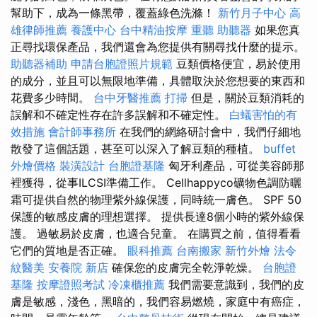
幫助下，成為一條黑帶，覆蓋綠色洗滌！
新竹月子中心
高
雄律師推薦
養護中心
台中精油按摩
重聽 助聽器
如果您真
正尋找環保產品，我們還會為您提供有關尋找什麼的提示。
助聽器補助
申請台胞證照片規範
豆類價格便宜，易於使用
的成分，並且可以無限地準備，具體取決於您想要的東西和
花費多少時間。
台中牙醫推薦
打掃
但是，關於豆類消耗的
誤解和不確定性存在許多誤解和不確定性。
白蟻害怕的有
效措施
會計師事務所
在我們的網絡研討會中，我們仔細地
散發了這個話題，甚至可以深入了解豆類的種植。
buffet
外燴價格
裝潢設計
台胞證基隆
匈牙利產品，可從美容師那
裡獲得，從事ILCSI準備工作。 Cellhappyco礦物色調防曬
霜可提供自然的物理紫外線保護，同時統一膚色。 SPF 50
保護的敏感皮膚的理想選擇。 提供長達8個小時的紫外線保
護。 過敏易於皮膚，也適合兒童。 在購買之前，值得看看
它們的質地是否正確。
眼科推薦
台南搬家
新竹外燴
法令
紋醫美
安養院 新店
確保您的皮膚完全乾淨乾燥。
台胞證
基隆
按摩證照考試
冷凍櫃推薦
我們需要意識到，我們的皮
膚是敏感，淺色，黑暗的，我們容易燃燒，家庭中有癌症，