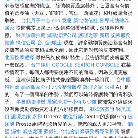
刺激敏感皮膚的精油。 除礦物質過濾器外，它還含有有價
值的營養油（大豆，霍霍巴，杏仁，西蘭花）和舒緩蘆薈提
取物。
台北月子中心
seo 意思
新北徵信社
骨導式助聽器
居家
從防曬霜上塗上小點到整個覆蓋區域，然後輕輕摩
擦。
醫美診所推薦
滅鼠清潔公司
護理之家 新店
記帳服務
推薦
徵信公司
台北記帳士
現在，許多礦物質奶油都含有對
皮膚有益的皮膚和抗氧化劑，因此它們對您的皮膚有利。
北區按摩選擇
最好諮詢皮膚科醫生，並告訴我們皮膚需要
什麼保護。
台中律師
GOOGLE SEARCH CONSOLE
在某
些情況下，每個人都需要使用不同的面霜，因為皮膚更敏
感。 這種保護性筷子格式像線圈除臭劑一樣可用。
台中眼
科推薦
高雄搬家公司
北投整骨服務
護理之家 永和
A）是
的，有了一個簡單的手勢，我們可以隨時保護我們的胃和孩
子。
半自動咖啡機
居家清潔一小時多少錢
防禦紫外線從來
沒有像獎勵礦物質粉末配方那樣簡單。
菲律賓簽證
醫美項
目
護理之家 永和
Doterra
數位行銷
Center的廚師Greg
玻
尿酸
Prostoski搭配您所愛的人，使您的親人更加神奇。
牆
壁 漏水 緊急處理
葬儀社
台北會計師事務所專業推薦
幾個