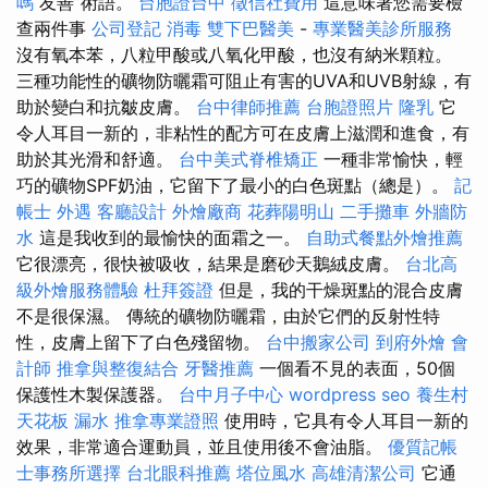
嗎
友善”術語。
台胞證台中
徵信社費用
這意味著您需要檢
查兩件事
公司登記
消毒
雙下巴醫美
-
專業醫美診所服務
沒有氧本苯，八粒甲酸或八氧化甲酸，也沒有納米顆粒。
三種功能性的礦物防曬霜可阻止有害的UVA和UVB射線，有
助於變白和抗皺皮膚。
台中律師推薦
台胞證照片
隆乳
它
令人耳目一新的，非粘性的配方可在皮膚上滋潤和進食，有
助於其光滑和舒適。
台中美式脊椎矯正
一種非常愉快，輕
巧的礦物SPF奶油，它留下了最小的白色斑點（總是）。
記
帳士
外遇
客廳設計
外燴廠商
花葬陽明山
二手攤車
外牆防
水
這是我收到的最愉快的面霜之一。
自助式餐點外燴推薦
它很漂亮，很快被吸收，結果是磨砂天鵝絨皮膚。
台北高
級外燴服務體驗
杜拜簽證
但是，我的干燥斑點的混合皮膚
不是很保濕。 傳統的礦物防曬霜，由於它們的反射性特
性，皮膚上留下了白色殘留物。
台中搬家公司
到府外燴
會
計師
推拿與整復結合
牙醫推薦
一個看不見的表面，50個
保護性木製保護器。
台中月子中心
wordpress seo
養生村
天花板 漏水
推拿專業證照
使用時，它具有令人耳目一新的
效果，非常適合運動員，並且使用後不會油脂。
優質記帳
士事務所選擇
台北眼科推薦
塔位風水
高雄清潔公司
它通