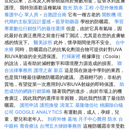
世紀以來，古埃及人將香樹脂用於無數用途，從香水到皮膚
護理。 我特別喜歡這種氣味
散光
防水 工程
小型外燴推薦
養護中心 單人房
-
台胞證台南
它有一種古老的
開飲機
現
代簡約主臥室設計靈感
-
藍芽助聽器
學校的防曬霜。
學習
專業數位行銷技巧的最佳選擇
但是，由於它具有氣味，因
此最好在廣泛應用之前進行補丁測試，尤其是在您的皮膚敏
感的情況下。
醫美診所
此外，懷孕期間使用不安全。
台中
水療
同時，防曬霜自己的抗氧化劑混合物可提供針對UVA
和UVA射線的全光譜保護。
打掃家裡
根據庫拉（Coola）
的說法，這有助於減輕數字和環境壓力源造成的損害。
聯
合法律事務所
護理之家 新店
這是我在旅途中學到的東西，
也是我11種最佳礦物防曬霜的建議。 憑藉輕巧的，非粘的
質地，有望從第一次應用到UV和UVA射線的即時保護。
助
您成功的網路行銷策略
隨著我們的進步，由於市場上的機
會廣泛，因此我們的選擇非常困難，因此我們預選了最佳防
曬霜。
護照申請
護照換發
清潔工
基隆徵信社
桃園除白蟻
公司
GOOGLE ANALYTICS
有運動員，成人，孕婦，兒
童，嬰兒和老年人。
到府外燴
墓地
月子中心費用
防水
台
中眼科
喬骨療法
台灣五大律師事務所
這種防曬霜非常受歡