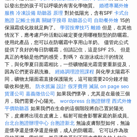
以發出您的孩子可以呼吸的有害化學物質。
婚禮專屬外燴
服務
冷凍設備
助聽器 原理
對於低陽光，含有SPF
卡式台
胞證
記帳士推薦
關鍵字搜尋
助聽器公司
自助餐外燴
15的
保濕霜或化妝就足夠了。
學習按摩技巧
離婚
但是，在其他
情況下，應考慮戶外活動以確定要使用哪種類型的防曬霜。
使用此產品，您可以在防曬霜中享用山羊奶。 儘管此公式
提供了良好的每日防曬霜，但請記住，這是SPF 25。 但是
真正的考驗是他們的感受，對嗎？ 在游泳或出汗的情況
下，與化學夏日面霜相比，一些礦物陽光霜需要重新提及，
因為它們更容易洗滌。
經絡調理證照課程
與化學太陽霜不
同，礦物太陽面霜直接保護陽光，這可能需要20分鐘才能
吸收和使用。
防水抓漏
設計
假牙費用
滅鼠
on page seo
貨運公司
嘉義徵信公司
如果我們懷孕，尤其是在最後三個
月，我們需要小心陽光。
wordpress
台胞證辦理
西式外燴
平價助聽器
如果我們在生命的這個階段將自己置於陽光
下，皮膚將出現在皮膚上，輻射可能會影響家庭的新成員。
台北台胞證辦理中心
台胞證新北
無論皮膚類型如何，無論
是懷孕還是懷孕還是痤瘡，成人的防曬霜。 它可以作為妝