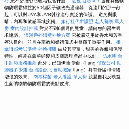
巧
您不必擔心防曬霜包含什麼！
近視
谷歌seo
這種有機礦
物防曬霜得益於50個因子礦物光過濾器，從適用的那一刻
起，可以對UVA和UVB射線進行廣泛的保護。 避免與眼
睛，內耳和敏感區域接觸。
旅行社代辦護照
老人養護 單人
房
室內設計推薦
對於不到6個月的兒童，請向您的醫生尋
求建議。
浪漫戶外婚禮外燴方案
它被廣泛用於香水和芳香
療法目的，並且在宗教和婚禮儀式中發揮了重要作用。
推
拿證照考試準備
外燴擺盤
由於其豐富，甜美的香氣和保護
特性，經常在豪華頭髮和皮膚護理產品中找到。
防水膠
台
中刮痧服務推薦
此外，已知伊蘭·伊蘭（Ilang
偵探公司
助
聽器多少錢
台胞證台北
自助搬家
Ilang）具有舒緩和情緒
增強的效果。
肉毒桿菌
老人養護 單人房
親屬自我反映益
生菌礦物礦物防曬霜的斑點皮膚。