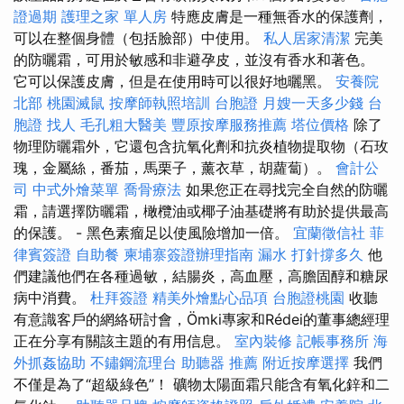
證過期
護理之家 單人房
特應皮膚是一種無香水的保護劑，
可以在整個身體（包括臉部）中使用。
私人居家清潔
完美
的防曬霜，可用於敏感和非避孕皮，並沒有香水和著色。
它可以保護皮膚，但是在使用時可以很好地曬黑。
安養院
北部
桃園滅鼠
按摩師執照培訓
台胞證
月嫂一天多少錢
台
胞證
找人
毛孔粗大醫美
豐原按摩服務推薦
塔位價格
除了
物理防曬霜外，它還包含抗氧化劑和抗炎植物提取物（石玫
瑰，金屬絲，番茄，馬栗子，薰衣草，胡蘿蔔）。
會計公
司
中式外燴菜單
喬骨療法
如果您正在尋找完全自然的防曬
霜，請選擇防曬霜，橄欖油或椰子油基礎將有助於提供最高
的保護。 - 黑色素瘤足以使風險增加一倍。
宜蘭徵信社
菲
律賓簽證
自助餐
柬埔寨簽證辦理指南
漏水 打針撐多久
他
們建議他們在各種過敏，結腸炎，高血壓，高膽固醇和糖尿
病中消費。
杜拜簽證
精美外燴點心品項
台胞證桃園
收聽
有意識客戶的網絡研討會，Ömki專家和Rédei的董事總經理
正在分享有關該主題的有用信息。
室內裝修
記帳事務所
海
外抓姦協助
不鏽鋼流理台
助聽器 推薦
附近按摩選擇
我們
不僅是為了“超級綠色”！ 礦物太陽面霜只能含有氧化鋅和二