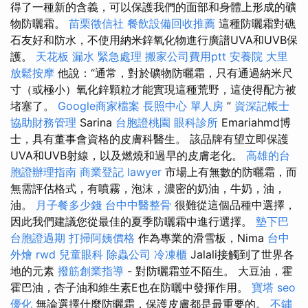
得了一種新的含義，可以保護我們的面部和身體上形成的礦
物防曬霜。
苗栗徵信社
餐飲設備回收推薦
這種防曬霜對礁
石友好和防水，不使用納米鋅氧化物進行廣譜UVA和UVB保
護。
天花板 漏水 緊急處理
搬家公司費用ptt
安養院
大里
放鬆按摩
他說：“通常，對於礦物防曬霜，只有通過納米尺
寸（或極小）氧化鋅顆粒才能實現這種荒野，這使得配方被
堵塞了。
Google商家檔案
長照中心 單人房
”
資深記帳士
協助財務管理
Sarina
台胞證桃園
眼科診所
Emariahmd博
士，具有董事會資格的皮膚科醫生。 該品牌有望立即保護
UVA和UVB射線，以及燃燒和過早的皮膚老化。
高雄的台
胞證辦理指南
商業登記
lawyer
市場上有無數的防曬霜，而
無需評估格式，有噴霧，泡沫，濃密的奶油，牛奶，油，
油。
月子餐多少錢
台中中醫整骨
很難從這個品種中選擇，
因此我們建議您從最佳的夏季防曬霜中進行選擇。
墊下巴
台胞證過期
打掃阿姨價格
作為專業的滑雪板，Nima
台中
外燴
rwd
兒童眼科
除蟲公司
冷凍櫃
Jalali接觸到了世界各
地的元素
撥筋創業指導
- 對防曬霜並不陌生。 大豆油，霍
霍巴油，杏子油和維生素E也在防曬中發揮作用。
寶塔
seo
優化
無論選擇什麼防曬霜，保護皮膚都是最重要的。
不鏽