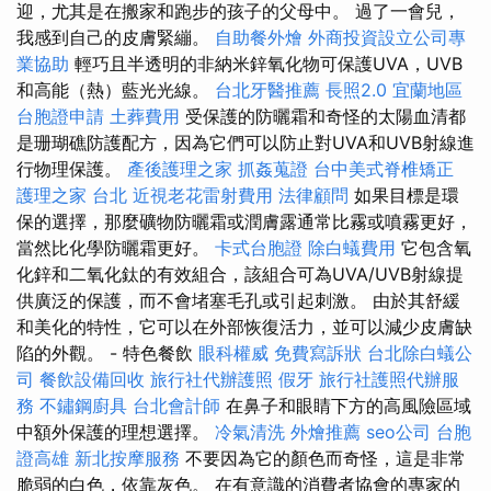
迎，尤其是在搬家和跑步的孩子的父母中。 過了一會兒，
我感到自己的皮膚緊繃。
自助餐外燴
外商投資設立公司專
業協助
輕巧且半透明的非納米鋅氧化物可保護UVA，UVB
和高能（熱）藍光光線。
台北牙醫推薦
長照2.0
宜蘭地區
台胞證申請
土葬費用
受保護的防曬霜和奇怪的太陽血清都
是珊瑚礁防護配方，因為它們可以防止對UVA和UVB射線進
行物理保護。
產後護理之家
抓姦蒐證
台中美式脊椎矯正
護理之家 台北
近視老花雷射費用
法律顧問
如果目標是環
保的選擇，那麼礦物防曬霜或潤膚露通常比霧或噴霧更好，
當然比化學防曬霜更好。
卡式台胞證
除白蟻費用
它包含氧
化鋅和二氧化鈦的有效組合，該組合可為UVA/UVB射線提
供廣泛的保護，而不會堵塞毛孔或引起刺激。 由於其舒緩
和美化的特性，它可以在外部恢復活力，並可以減少皮膚缺
陷的外觀。 - 特色餐飲
眼科權威
免費寫訴狀
台北除白蟻公
司
餐飲設備回收
旅行社代辦護照
假牙
旅行社護照代辦服
務
不鏽鋼廚具
台北會計師
在鼻子和眼睛下方的高風險區域
中額外保護的理想選擇。
冷氣清洗
外燴推薦
seo公司
台胞
證高雄
新北按摩服務
不要因為它的顏色而奇怪，這是非常
脆弱的白色，依靠灰色。 在有意識的消費者協會的專家的