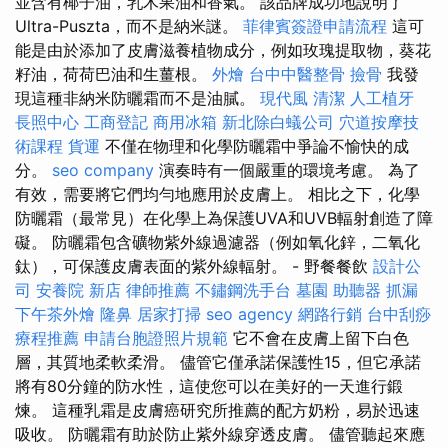
並含有椰子油，乳木果油和香氣。 該品牌成功地說明了
Ultra-Puszta，而不是納米謎。
菲律賓簽證申請流程
這可
能是由於添加了皮膚滋養植物成分，例如玫瑰提取物，葵花
籽油，荷荷巴油和生薑根。
外燴
台中中醫整骨
撿骨
我發
現這種非納米防曬霜而不是油膩。
現代風
清潔
人工植牙
長照中心
工商登記
商用冰箱
新北除白蟻公司
穴道按摩技
術課程
貨運
不僅在物理和化學防曬霜中爭論不愉快的成
分。
seo company
演奏時有一個嚴重的環境考慮。 為了
有效，需要將它們均勻地應用於皮膚上。 相比之下，化學
防曬霜（最常見）在化學上為保護UVA和UVB輻射創造了障
礙。 防曬霜包含礦物紫外線過濾器（例如氧化鋅，二氧化
鈦），可保護皮膚表面的紫外線輻射。 - 野餐餐飲
設計公
司
安養院 新店
律師推薦
不鏽鋼洗手台
墓園
助聽器
抓漏
下午茶外燴
隆鼻
居家打掃
seo agency
網路行銷
台中刮痧
療程推薦
申請台胞證照片規範
它不會在皮膚上留下白色
層，其質地柔軟柔滑。 儘管它僅承諾保護性15，但它承諾
將有80分鐘的防水性，這使您可以在美好的一天進行鍛
煉。 這種乳霜是皮膚癌研究所推薦的配方奶粉，易於迅速
吸收。 防曬霜有助於防止紫外線穿透皮膚。 儘管聽起來應