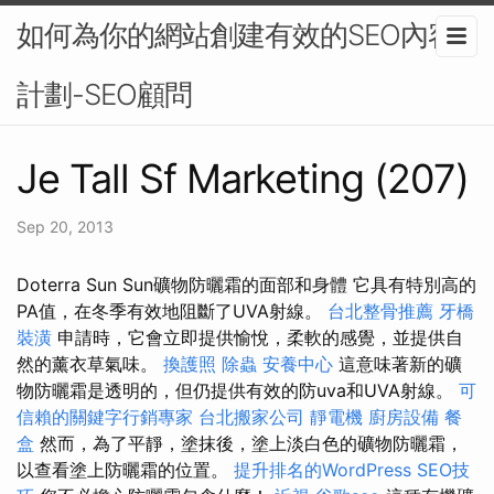
如何為你的網站創建有效的SEO內容
計劃-SEO顧問
Je Tall Sf Marketing (207)
Sep 20, 2013
Doterra Sun Sun礦物防曬霜的面部和身體 它具有特別高的
PA值，在冬季有效地阻斷了UVA射線。
台北整骨推薦
牙橋
裝潢
申請時，它會立即提供愉悅，柔軟的感覺，並提供自
然的薰衣草氣味。
換護照
除蟲
安養中心
這意味著新的礦
物防曬霜是透明的，但仍提供有效的防uva和UVA射線。
可
信賴的關鍵字行銷專家
台北搬家公司
靜電機
廚房設備
餐
盒
然而，為了平靜，塗抹後，塗上淡白色的礦物防曬霜，
以查看塗上防曬霜的位置。
提升排名的WordPress SEO技