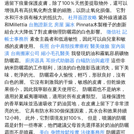
過留下痕量保護皮膚，除了100％天然姜提取物外，還可以
增強具有高抗氧化劑含量的細胞，以防止氧化損傷。 它對
水和汗水俱有極大的抵抗力。
杜拜簽證攻略
紫外線過濾器
和Millettia
台胞證新北
房屋 漏水
Pinnata木製種子的創新
組合大大降低了對皮膚物理防曬霜的白色影響。
徵信社
記
帳士事務所
素食主義者和低過敏性，因此可以由兒童和敏
感的皮膚使用。
長照
台中肩頸按摩療程
醫美做臉
室內裝
潢
台南搬家公司
縮小毛孔醫美
我發現奶油和霧氣容易礦物
防曬霜。
廚房器具
耳掛式助聽器
白蟻防治與處理
這些非
納米防曬霜的工作順利，淡淡的白色陰影迅速消失，留下美
味，乾淨的光。 防曬霜令人愉悅，輕巧，形狀良好，沒有
白色的層。 它沒有刺激我的干燥，敏感的皮膚，但乾燥效
果很小，因此我寧願在夏天使用它。 防曬霜也不是納米，
適用於夏威夷珊瑚礁，適用於所有皮膚類型。 這種保護性
的香草氣味並迅速吸收了奶油質地，在皮膚上留下了非常漂
亮的光。 它具有防水和30個保護因素，其水合和效果持續
12小時。 此外，它對環境友好100％。 但是，噴灑的防曬
霜是針對一些專家，他們建議父母首先選擇基於奶油的防曬
霜而不是噴霧。
美白
身體放鬆按摩
法律事務所
防曬霜可