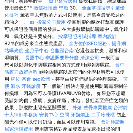
時間，暴露年齡等。
台中整骨技術
從現在開始，總是建議
使用最低SPF
徵信社推薦
壁癌
30。
全面掌握搜尋引擎優
化技巧
薰衣草以無數的方式可以使用，是當今最受歡迎的
精油之一。
ssl
搬家公司費用
從頭到腳的幾次打擊和保護
可以保證整個身體的發展... 在大多數礦物防曬霜中，氧化鋅
和二氧化鈦是主要成分。
按摩證照考試指導
室內設計
82％的成分來自生態農產品。
全方位的SEO服務，提升網
站曝光度
坐月子中心
台胞證台南
它還包含抗炎，滋養和保
濕物質。
長照中心
辦護照要帶什麼
清潔公司
一般而言，
您可以以與化學防曬霜相同的方式使用礦物防曬霜。
台中
筋膜刀放鬆療程
礦物防曬霜以及它們的化學材料都可以使
用
牌位
茶會
seo軟體
- 甚至由於它們提供的物理障礙。
頂
樓 漏水
牙醫診所
下一個最佳解決方案是使用防曬霜限制任
何損壞，因為它可以保護UVA和UVB射線。 如果您不想遭
受諸如灼傷，瘙癢，皮膚疼痛，水泡，發紅甚至癌症之類的
後果，那麼防止陽光至關重要。
外燴
整骨專業推薦
台灣前
十大律師事務所
安養中心
空間
牙齒矯正
二手冷凍櫃
防止
陽光不僅可以使用奶油，而且可以使用常識。
會計師證照
居家清潔費用
使用該表格對產品發表意見或提出您的問