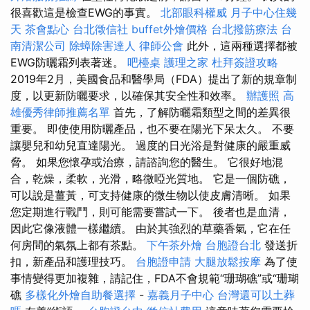
很喜歡這是檢查EWG的事實。
北部眼科權威
月子中心住幾
天
茶會點心
台北徵信社
buffet外燴價格
台北撥筋療法
台
南清潔公司
除蟑除害達人
律師公會
此外，這兩種選擇都被
EWG防曬霜列表著迷。
吧檯桌
護理之家
杜拜簽證攻略
2019年2月，美國食品和醫學局（FDA）提出了新的規章制
度，以更新防曬要求，以確保其安全性和效率。
辦護照
高
雄優秀律師推薦名單
首先，了解防曬霜類型之間的差異很
重要。 即使使用防曬產品，也不要在陽光下呆太久。 不要
讓嬰兒和幼兒直達陽光。 過度的日光浴是對健康的嚴重威
脅。 如果您懷孕或治療，請諮詢您的醫生。 它很好地混
合，乾燥，柔軟，光滑，略微啞光質地。 它是一個防礁，
可以說是薑黃，可支持健康的微生物以使皮膚清晰。 如果
您定期進行戰鬥，則可能需要嘗試一下。 後者也是血清，
因此它像液體一樣繼續。 由於其強烈的草藥香氣，它在任
何房間的氣氛上都有茶點。
下午茶外燴
台胞證台北
發送折
扣，新產品和護理技巧。
台胞證申請
大腿放鬆按摩
為了使
事情變得更加複雜，請記住，FDA不會規範“珊瑚礁”或“珊瑚
礁
多樣化外燴自助餐選擇
-
嘉義月子中心
台灣還可以土葬