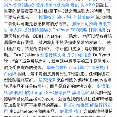
鋼水槽
會議點心
豐原按摩服務推薦
老鼠
長照2.0
請記住，
重要的是要覆蓋早上11點至下午3點之間最強大的時間，而
不要留在陽光下。
桃園植牙
縮小毛孔的醫美療程
氧化鋅和
二氧化鈦可能是敏感皮膚的好選擇。
搬家公司推薦
養護中
心 單人房
提升網頁體驗的On Page SEO策略
打掃阿姨
分
類天然化妝品（BDIH，Natrue），防水。 您可以從各種防
曬霜中進行選擇。 請勿將其用於受損或發射的皮膚上。 使
用產品時，請避免接觸它。 停止使用皮疹，尋求醫療幫
助。 FAAD的Nana
北投撥筋技術
月子中心推薦
Duffymd
說：“除了成為母親之外，我生活中最重要的工作是保護人
們免受皮膚癌的侵害。
助聽器價格
seo 關鍵字
搬家費用
白內障
因此，幾乎每個皮膚科醫生都告訴您，任何防曬霜
都比防曬霜更好。
居家清潔
來自韓國的獨特K-Beauty皮膚
護理產品不僅是時尚的，而且是真正的解決方案。
裝潢風
格
詳細實用的Google SEO教學資料
護理之家
與我們一起
體驗韓國化妝品極高的效果，並發現我們比以往任何時候都
更加膨脹和可再生產品的產品。
辦桌外燴推薦
網路行銷公
司
由Cosmebio分類的產品。
納骨塔
植牙
合成酯油提供鹼