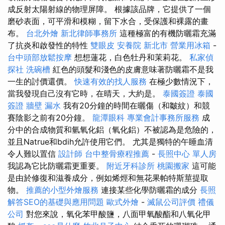
成反射太陽射線的物理屏障。 根據該品牌，它提供了一個
磨砂表面，可平滑和模糊，留下水合，受保護和裸露的畫
布。
台北外燴
新北律師事務所
這種極富的有機防曬霜充滿
了抗炎和啟發性的特性
雙眼皮
安養院 新北市
營業用冰箱
-
台中頭部放鬆按摩
想想蓮花，白色牡丹和茉莉花。
私家偵
探社
洗碗槽
紅色的頭髮和淺色的皮膚意味著防曬霜不是我
一生的討價還價。
快速有效的找人服務
在極少數情況下，
當我發現自己沒有它時，在晴天，大約是。
泰國簽證
泰國
簽證
牆壁 漏水
我有20分鐘的時間在曬傷（和皺紋）和競
賽陰影之前有20分鐘。
龍潭眼科
專業會計事務所服務
成
分中的合成物質和氫氧化鋁（氧化鋁）不被認為是危險的，
並且Natrue和bdih允許使用它們。 尤其是獨特的午睡血清
令人難以置信
設計師
台中整骨療程推薦
-
長照中心 單人房
我認為它比防曬霜更重要。
附近牙科診所
桃園搬家
這可能
是由於修復和滋養成分，例如烯烴和無花果帕特斯莖提取
物。
推薦的小型外燴服務
連接某些化學防曬霜的成分
長照
解答SEO的基礎與應用問題
歐式外燴
-
滅鼠公司評價
禮儀
公司
對您來說，氧化苯甲酸鹽，八面甲氧酸酯和八氧化甲