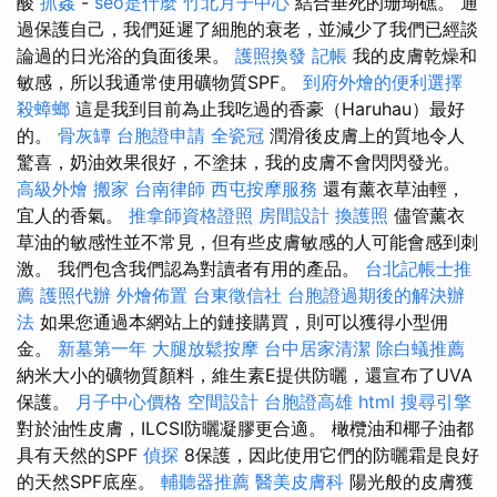
酸
抓姦
-
seo是什麼
竹北月子中心
結合垂死的珊瑚礁。 通
過保護自己，我們延遲了細胞的衰老，並減少了我們已經談
論過的日光浴的負面後果。
護照換發
記帳
我的皮膚乾燥和
敏感，所以我通常使用礦物質SPF。
到府外燴的便利選擇
殺蟑螂
這是我到目前為止我吃過的香豪（Haruhau）最好
的。
骨灰罈
台胞證申請
全瓷冠
潤滑後皮膚上的質地令人
驚喜，奶油效果很好，不塗抹，我的皮膚不會閃閃發光。
高級外燴
搬家
台南律師
西屯按摩服務
還有薰衣草油輕，
宜人的香氣。
推拿師資格證照
房間設計
換護照
儘管薰衣
草油的敏感性並不常見，但有些皮膚敏感的人可能會感到刺
激。 我們包含我們認為對讀者有用的產品。
台北記帳士推
薦
護照代辦
外燴佈置
台東徵信社
台胞證過期後的解決辦
法
如果您通過本網站上的鏈接購買，則可以獲得小型佣
金。
新墓第一年
大腿放鬆按摩
台中居家清潔
除白蟻推薦
納米大小的礦物質顏料，維生素E提供防曬，還宣布了UVA
保護。
月子中心價格
空間設計
台胞證高雄
html
搜尋引擎
對於油性皮膚，ILCSI防曬凝膠更合適。 橄欖油和椰子油都
具有天然的SPF
偵探
8保護，因此使用它們的防曬霜是良好
的天然SPF底座。
輔聽器推薦
醫美皮膚科
陽光般的皮膚獲