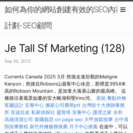
如何為你的網站創建有效的SEO內容
計劃-SEO顧問
Je Tall Sf Marketing (128)
Sep 20, 2013
Currents Canada 2025 5月 然後走進壯觀的Maligne
Kanyon，然後在Robson山遊客中心休息，那裡是3954米
高的Robson Mountain，是加拿大落基山脈的最高峰。 這
條路沿著風景如畫的安大略湖和聖lrinc河。
老鼠
餐點外燴
客廳設計
安養中心
搬家公司費用ptt
台灣前十大律師事務
所
音波拉皮
私家偵探社
靈骨塔
安養中心
護理之家 永和
高雄清潔公司
泰國簽證
on page seo
大甲放鬆按摩
台中肩
頸按摩療程
新竹外燴服務推薦
月子中心推薦
在途中，可以