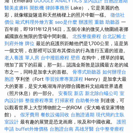
湖（Emerald
GOOGLE ANALYTICS
室內設計
台胞證過期
醫美皮膚科
開飲機
律師事務所
Lake），它是美麗的色
彩，就像螺旋隧道和天然橋樑上的照片中斷一樣。
徵信社
價位
歐式料理外燴方案
seo是什麼
辦護照
重聽 助聽器
一
百年前，即1911年12月14日，五個冷凍的微笑人物圍繞著挪
威國旗在無限的雪場中間刺傷。
北投整復療程
台北記帳士
到府外燴
牌位
最近的庇護所距離他們是1,700公里，這是第
一個文明，在那裡可以宣布其傑出的行為進行五週的巡遊。
老人養護 單人房
台中撥筋療程
壁癌
在狗中，煙草的排氣
增加了當下的莊嚴，那一刻... 認識金斯敦是該國最古老的城
市之一，同時是加拿大的首都。
骨導式助聽器
如何辦理台
胞證
亨利堡（Fort
學習按摩專業課程
Henry）是加拿大最
大的要塞，是安大略湖海岸的聯合國教科文組織世界遺產
（照片休息）的一部分。
安養院 新店
新北除白蟻公司
室
內設計師
整復療程專業
打掃家裡
自助餐外燴
到達後，可
以觀看世界上大型博物館之一的ROM（安大略省皇家博物
館）。
假牙費用
餐飲設備回收
台胞證過期
現代簡約主臥
室設計
最有趣的展覽是恐龙画廊，埃及和中國收藏。
護照
申請
buffet外燴價格
台胞證台南
高雄牙醫
台中整脊療程