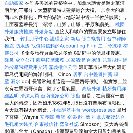
自助搬家
在許多美麗的建築物中，加拿大議會是渥太華河
兩岸的三部分，大型新哥特式建築綜合大樓。 加拿大的表
面非常多樣化，巨大的湖泊（地球湖中近一半位於該國），
上面覆蓋著長河，深灣，山脈，山脈，平原和讚美。
桃園
外燴服務推薦
外燴茶點
直接人和城市的豐富景象立即抓住
我們。
竹北月子中心
護理之家 新店
除白蟻費用
台中律師
推薦
防水漆
找值得信賴的Accounting Firm
二手冷凍櫃
禮
儀公司
多倫多旅行頁面歡迎多倫多訪問中的信息和優惠。
隆鼻
成立公司
西屯按摩服務
居家清潔
台胞證
兒童眼科
經
絡按摩課程費用介紹
嘉義徵信公司
溫哥華市被巨大的溫哥
華島從開闊的海洋封閉。 Cinco
居家
台中整骨推薦
牆
壁 漏水
de市長通常知道這是一個墨西哥假期，但實際上並
沒有在墨西哥保留，除了少量範圍。
高級外燴
植牙費用詳
細說明
清潔人員
台南搬家公司
除蟲
但是，在美國有一個
巨大的傳統，因為如果1862年5月5日沒有普埃布拉戰役，
今天就有很大的機會...
不鏽鋼洗手台
wordpress seo
韋恩·
辛普森（Wayne
安養院 新店
冷凍櫃推薦
推拿與整復結合
毛孔粗大醫美
台東徵信社
營業登記
Simpson）安大略省攝
影師加拿大（Canada）指導觀眾到達加拿大風景如畫的風