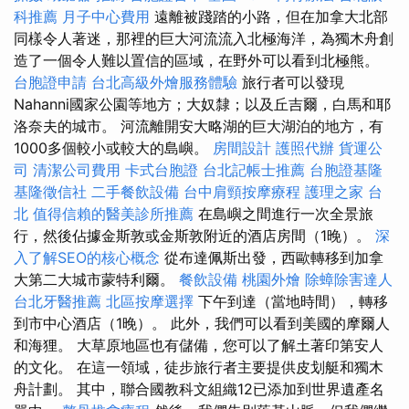
科推薦
月子中心費用
遠離被踐踏的小路，但在加拿大北部
同樣令人著迷，那裡的巨大河流流入北極海洋，為獨木舟創
造了一個令人難以置信的區域，在野外可以看到北極熊。
台胞證申請
台北高級外燴服務體驗
旅行者可以發現
Nahanni國家公園等地方；大奴隸；以及丘吉爾，白馬和耶
洛奈夫的城市。 河流離開安大略湖的巨大湖泊的地方，有
1000多個較小或較大的島嶼。
房間設計
護照代辦
貨運公
司
清潔公司費用
卡式台胞證
台北記帳士推薦
台胞證基隆
基隆徵信社
二手餐飲設備
台中肩頸按摩療程
護理之家 台
北
值得信賴的醫美診所推薦
在島嶼之間進行一次全景旅
行，然後佔據金斯敦或金斯敦附近的酒店房間（1晚）。
深
入了解SEO的核心概念
從布達佩斯出發，西歐轉移到加拿
大第二大城市蒙特利爾。
餐飲設備
桃園外燴
除蟑除害達人
台北牙醫推薦
北區按摩選擇
下午到達（當地時間），轉移
到市中心酒店（1晚）。 此外，我們可以看到美國的摩爾人
和海狸。 大草原地區也有儲備，您可以了解土著印第安人
的文化。 在這一領域，徒步旅行者主要提供皮划艇和獨木
舟計劃。 其中，聯合國教科文組織12已添加到世界遺產名