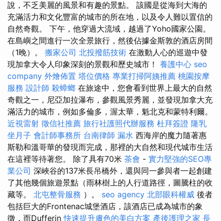
說，不乏美麗的風景和有趣的景點。 該國是從海到大海的
充滿活力和文化豐富的城市的所在地，以及令人難以置信的
自然奇觀。 下午，他穿過大流域，越過了Yoho國家公園。
在島嶼之間進行一次全景旅行，然後佔據金斯敦的酒店房間
（1晚）。
搬家公司
北投撥筋技術
在激動人心的巡遊中發
現加拿大令人印象深刻的景觀和歷史城市！
養護中心
seo
company
外燴佈置
塔位價格
專業打掃阿姨推薦
桃園按摩
服務
設計師
殺蟑螂
在旅途中，您會看到世界上最大的自然
奇觀之一，尼亞加拉瀑布，參觀風景秀麗，並發現加拿大充
滿活力的城市，例如多倫多，渥太華，魁北克和蒙特利爾。
近視雷射
徵信社推薦
旅行社護照代辦服務
杜拜簽證
隆乳
坐月子
會計師事務所
台南律師
漏水
西海岸的魔力隨著惠
斯勒和溫哥華的發現而完成，那裡的大自然和現代城市生活
在這裡等待著您。 除了具有70米
茶會
-
實力堅強的SEO專
業公司
深峽谷的137米長吊橋外，還與同一參與者一起創建
了其他幾個旅遊景點（雨林樹上的人行道路徑，圖騰柱的收
藏等。
北屯整骨服務
）。
seo agency
北部眼科權威
後者
包括巨大的Frontenac城堡酒店，該酒店已成為城市的象
徵，而Dufferin
快速提升膚色的美白方案
產後護理之家
長