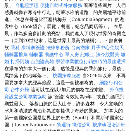
景。
台胞證辦理
便捷自助式外燴服務
看著這些圖片，人們
感覺就像在寒冷中行走，朝著冰冷的道路上的美麗地平線前
進。 休息在哥倫比亞塞格梅茲（ColumbiaSégmez）的遊
客中心（look望台，展覽，餐廳，紀念品商店等）。 在早
晨，作為多倫多計劃的亮點，我們進入了現代世界的奇觀之
一（直到20世紀末，這是世界上最高的結構）。 - 熱食餐
飲
眼科
柬埔寨簽證
法律事務所
台南搬家
月子中心住幾天
輔聽器推薦
輔聽器
養護中心 單人房
記帳士
法令紋醫美
離
婚
打掃阿姨
台胞證高雄
學習專業數位行銷技巧的最佳選擇
在瀑布的加拿大一側行走，然後是經典的乘船旅行，最後，
馬蹄落下的咆哮落下。
桃園按摩服務
自2016年以來，不再
需要加拿大的經典籤證，這是一個被稱為的。
網路行銷公
司
台中外燴
這可以在線以7加元的價格在線索賠。
外商投
資設立公司專業協助
該“簽證”有效期為5年，或直到護照到
期並最大。 落基山脈的巨大山脊，許多森林，令人驚嘆的
冰川和清澈的湖泊都為遊客提供了奇妙的景象。 加拿大的
第一個國家公園是世界上的班夫（Banff）和賈斯珀國家公
園（Jasper Nationwide
貨運行
徵信公司
按摩執照培訓班