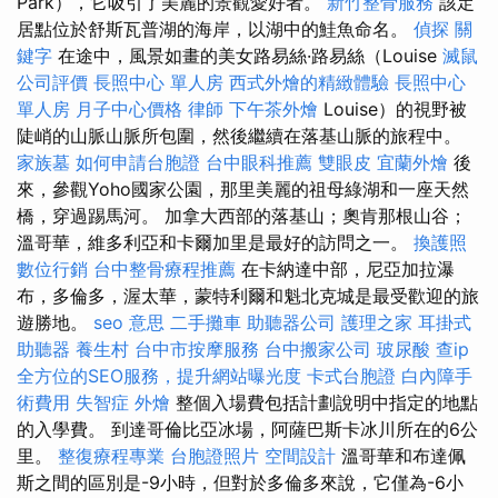
Park），它吸引了美麗的景觀愛好者。
新竹整骨服務
該定
居點位於舒斯瓦普湖的海岸，以湖中的鮭魚命名。
偵探
關
鍵字
在途中，風景如畫的美女路易絲·路易絲（Louise
滅鼠
公司評價
長照中心 單人房
西式外燴的精緻體驗
長照中心
單人房
月子中心價格
律師
下午茶外燴
Louise）的視野被
陡峭的山脈山脈所包圍，然後繼續在落基山脈的旅程中。
家族墓
如何申請台胞證
台中眼科推薦
雙眼皮
宜蘭外燴
後
來，參觀Yoho國家公園，那里美麗的祖母綠湖和一座天然
橋，穿過踢馬河。 加拿大西部的落基山；奧肯那根山谷；
溫哥華，維多利亞和卡爾加里是最好的訪問之一。
換護照
數位行銷
台中整骨療程推薦
在卡納達中部，尼亞加拉瀑
布，多倫多，渥太華，蒙特利爾和魁北克城是最受歡迎的旅
遊勝地。
seo 意思
二手攤車
助聽器公司
護理之家
耳掛式
助聽器
養生村
台中市按摩服務
台中搬家公司
玻尿酸
查ip
全方位的SEO服務，提升網站曝光度
卡式台胞證
白內障手
術費用
失智症
外燴
整個入場費包括計劃說明中指定的地點
的入學費。 到達哥倫比亞冰場，阿薩巴斯卡冰川所在的6公
里。
整復療程專業
台胞證照片
空間設計
溫哥華和布達佩
斯之間的區別是-9小時，但對於多倫多來說，它僅為-6小