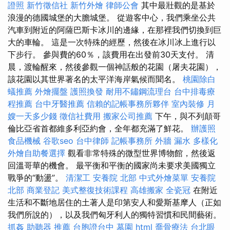
證照
新竹徵信社
新竹外燴
律師公會
其中最壯觀的是基於
浪漫的德國城堡的大膽城堡。 從遊客中心，我們乘坐公共
汽車到附近的阿薩巴斯卡冰川的邊緣，在那裡我們切換到巨
大的車輪。 這是一次特殊的經歷，然後在冰川冰上進行以
下步行。 參與費的60％，該費用在出發前30天支付。 清
晨，渡輪醒來，然後參觀一個神話般的花園（屠夫花園），
該花園以其世界著名的太平洋海岸氣候而聞名。
桃園除白
蟻推薦
外燴擺盤
護照換發
耐用不鏽鋼流理台
台中排毒療
程推薦
台中牙醫推薦
信賴的記帳事務所夥伴
室內裝修
月
嫂一天多少錢
徵信社費用
搬家公司推薦
下午，與不列顛哥
倫比亞省首都維多利亞約會，全年都充滿了鮮花。
辦護照
食品機械
谷歌seo
台中律師
記帳事務所
外牆 漏水
多樣化
外燴自助餐選擇
觀看非常特殊的微型世界博物館，然後返
回溫哥華的機會。 最平衡和平衡的國家尚未要求美國獨立
戰爭的“動盪”。
清潔工
安養院 北部
中式外燴菜單
安養院
北部
商業登記
美式整復技術課程
高雄搬家
全瓷冠
在附近
生活和不斷地居住的土著人是印第安人和愛斯基摩人（正如
我們所說的），以及我們匈牙利人的獨特習慣和民間藝術。
抓姦
助聽器 推薦
台胞證台中
墓園
html
喬骨療法
台北眼