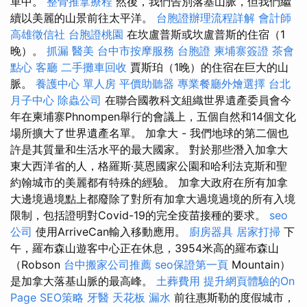
單中。
整骨推拿療程
然後，我們告別落基山脈，但我們繼
續以美麗的山景前往太平洋。
台胞證辦理流程詳解
會計師
高雄徵信社
台胞證桃園
在坎盧普斯或坎盧普斯的住宿（1
晚）。
抓漏
醫美
台中市按摩服務
台胞證
柬埔寨簽證
茶會
點心
客廳
二手攤車回收
賈斯珀（1晚）的住宿在巨大的山
脈。
養護中心 單人房
平價助聽器
專業餐廳外燴選擇
台北
月子中心
除蟲公司
在聯合國教科文組織世界遺產委員會今
年在柬埔寨Phnompen舉行的會議上，五個自然和14個文化
場所擴大了世界遺產名單。 加拿大 - 我們地球的第二個也
許是其質量和生活水平的最大國家。 對於那些潛入加拿大
東大西洋省的人，格羅斯·莫恩國家公園和哈利法克斯和聖
約翰城市的美麗都有特殊的經驗。 加拿大政府在所有加拿
大邊境過境點上都廢除了對所有加拿大過境過境的所有入境
限制，包括證明對Covid-19的完全疫苗接種的要求。
seo
公司
使用ArriveCan輸入移動應用。
廚房器具
居家打掃
下
午，羅布森山遊客中心正在休息，3954米高的羅布森山
（Robson
台中搬家公司推薦
seo保證第一頁
Mountain）
是加拿大落基山脈的最高峰。
土葬費用
提升網頁體驗的On
Page SEO策略
牙醫
天花板 漏水
前往惠斯勒的度假城市，