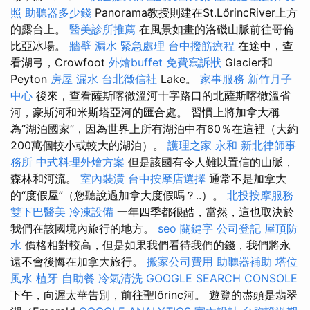
照
助聽器多少錢
Panorama教授則建在St.LőrincRiver上方
的露台上。
醫美診所推薦
在風景如畫的洛磯山脈前往哥倫
比亞冰場。
牆壁 漏水 緊急處理
台中撥筋療程
在途中，查
看湖弓，Crowfoot
外燴buffet
免費寫訴狀
Glacier和
Peyton
房屋 漏水
台北徵信社
Lake。
家事服務
新竹月子
中心
後來，查看薩斯喀徹溫河十字路口的北薩斯喀徹溫省
河，豪斯河和米斯塔亞河的匯合處。 習慣上將加拿大稱
為“湖泊國家”，因為世界上所有湖泊中有60％在這裡（大約
200萬個較小或較大的湖泊）。
護理之家 永和
新北律師事
務所
中式料理外燴方案
但是該國有令人難以置信的山脈，
森林和河流。
室內裝潢
台中按摩店選擇
通常不是加拿大
的“度假屋”（您聽說過加拿大度假嗎？..）。
北投按摩服務
雙下巴醫美
冷凍設備
一年四季都很酷，當然，這也取決於
我們在該國境內旅行的地方。
seo 關鍵字
公司登記
屋頂防
水
價格相對較高，但是如果我們看待我們的錢，我們將永
遠不會後悔在加拿大旅行。
搬家公司費用
助聽器補助
塔位
風水
植牙
自助餐
冷氣清洗
GOOGLE SEARCH CONSOLE
下午，向渥太華告別，前往聖lőrinc河。 遊覽的盡頭是翡翠