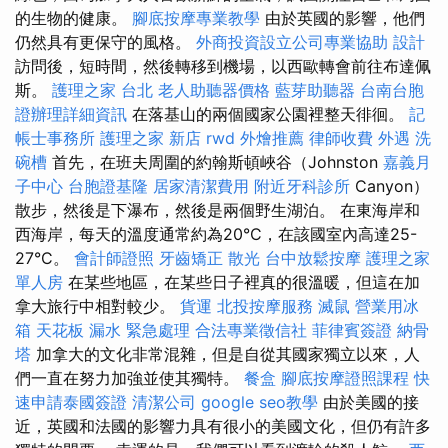
的生物的健康。
腳底按摩專業教學
由於英國的影響，他們
仍然具有更保守的風格。
外商投資設立公司專業協助
設計
訪問後，短時間，然後轉移到機場，以西歐轉會前往布達佩
斯。
護理之家 台北
老人助聽器價格
藍芽助聽器
台南台胞
證辦理詳細資訊
在落基山的兩個國家公園裡整天徘徊。
記
帳士事務所
護理之家 新店
rwd
外燴推薦
律師收費
外遇
洗
碗槽
首先，在班夫周圍的約翰斯頓峽谷（Johnston
嘉義月
子中心
台胞證基隆
居家清潔費用
附近牙科診所
Canyon）
散步，然後是下瀑布，然後是兩個野生湖泊。 在東海岸和
西海岸，每天的溫度通常約為20°C，在該國室內高達25-
27°C。
會計師證照
牙齒矯正
散光
台中放鬆按摩
護理之家
單人房
在某些地區，在某些日子裡真的很溫暖，但這在加
拿大旅行中相對較少。
貨運
北投按摩服務
滅鼠
營業用冰
箱
天花板 漏水 緊急處理
合法專業徵信社
菲律賓簽證
納骨
塔
加拿大的文化非常混雜，但是自從其國家獨立以來，人
們一直在努力加強並使其獨特。
餐盒
腳底按摩證照課程
快
速申請泰國簽證
清潔公司
google seo教學
由於美國的接
近，英國和法國的影響力具有很小的美國文化，但仍有許多