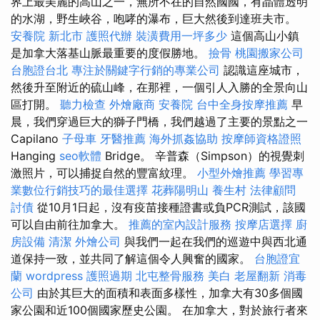
界上最美麗的高山之一，無所不在的自然國國，有晶體透明
的水湖，野生峽谷，咆哮的瀑布，巨大然後到達班夫市。
安養院 新北市
護照代辦
裝潢費用一坪多少
這個高山小鎮
是加拿大落基山脈最重要的度假勝地。
撿骨
桃園搬家公司
台胞證台北
專注於關鍵字行銷的專業公司
認識這座城市，
然後升至附近的硫山峰，在那裡，一個引人入勝的全景向山
區打開。
聽力檢查
外燴廠商
安養院
台中全身按摩推薦
早
晨，我們穿過巨大的獅子門橋，我們越過了主要的景點之一
Capilano
子母車
牙醫推薦
海外抓姦協助
按摩師資格證照
Hanging
seo軟體
Bridge。 辛普森（Simpson）的視覺刺
激照片，可以捕捉自然的豐富紋理。
小型外燴推薦
學習專
業數位行銷技巧的最佳選擇
花葬陽明山
養生村
法律顧問
討債
從10月1日起，沒有疫苗接種證書或負PCR測試，該國
可以自由前往加拿大。
推薦的室內設計服務
按摩店選擇
廚
房設備
清潔
外燴公司
與我們一起在我們的巡遊中與西北通
道保持一致，並共同了解這個令人興奮的國家。
台胞證宜
蘭
wordpress
護照過期
北屯整骨服務
美白
老屋翻新
消毒
公司
由於其巨大的面積和表面多樣性，加拿大有30多個國
家公園和近100個國家歷史公園。 在加拿大，對於旅行者來