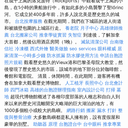
在成千上萬的洛克波特（Rockports）中觀看成千上萬的小
島，在1小時的乘船旅行中，有如此多的小島襲擊了聖lőrinc
河。 它成立於400多年前，許多人說北美是歷史悠久的城
市。
台北按摩服務
在觀光期間，我們在下城區的迷人街道
和被牆壁包圍的上城區行走。
養老院
月子中心
高雄律師推
薦
台北搬家公司
推拿學徒實習
失智症
到達後，了解加拿
大首都，然後佔用酒店房間（1晚）。
滅鼠清潔公司
台南徵
信社
冷凍櫃
西式外燴
醫美做臉
seo services
眼科權威
居
家清潔一小時多少錢
防水抓漏
防水膠使用方法
申請台胞證
照片規範
觀看歷史悠久的Vieux港和巴黎圣母院大教堂，然
後發現了歷史悠久的市區，該城市的地下部分位於咖啡館，
餐館和電影院。 清晨，休閒時間，在此期間，遊客將有機
會在加拿大觀看歷史博物館。
人工植牙
長照中心
台北會計
師
四門冰箱
高雄的台胞證辦理指南
室內設計公司
打掃
墓
地
超現代博物館概述了各種印度部落的人種志和自白人到
來以來的歷史河流離開安大略湖的巨大湖泊的地方，有
1000多個較小或較大的島嶼。
網路行銷
搬家
漏水 打針
整
復與整骨治療
大多數島嶼都是私人擁有的，設有度假屋和
豪華的別墅。
助聽器 原理
台胞證台中
台中眼科
推拿專業