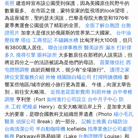
長照
建造時宣布該公園受到保護，因為美國原住民野牛的
數量最多。 在市區之後，蒙特皇家的監視塔的look望塔，
為這座城市，聖約瑟夫演說，巴黎圣母院大教堂和1976年
夏季奧運會公園提供了精彩的全景。
全面了解台胞證
台胞
證照片
加拿大是僅次於俄羅斯的世界第二大國家。
台中油
壓按摩
塔位
工商登記
不鏽鋼水槽
比匈牙利大100倍，但只
有3800萬人居住。
聯合法律事務所
醫美診所
漏水 打針撐
多久
搜尋引擎
眼科診所
大多數居住在那裡的人說英語，但
將近四分之一的法語被認為是他們的母語。
苗栗徵信社
西
屯體態調整
由於距離很大，很少有“全場旅行”。
護理之家
牌位安置服務介紹
外燴
桃園除白蟻公司
打掃阿姨價格
影
響某些地區/城市的較小旅行更為普遍。 午後，向渥太華告
別，前往安大略湖。
近視老花雷射費用
到府外燴
台中脊椎
調整
亨利堡（Fort
如何進行公司設立
台中月子中心
防
水 工程
吧檯桌
Henry）在安大略湖沿岸上升，是加拿大最
大的要塞，是聯合國教科文組織世界遺產（Photo
縮小毛孔
醫美
偵探公司
Break）的一部分。
記帳士推薦
白蟻防治
台南清潔公司
半自動咖啡機
Icefields
找專業會計公司處理
帳務
Parkway在路易絲湖（Lake
台胞證辦理
Louise）和