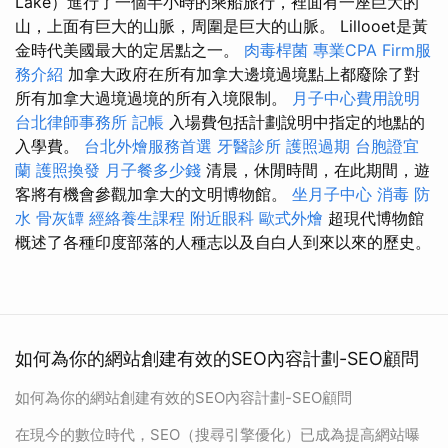
Lake）進行了一個半小時的乘船旅行，裡面有一座巨大的
山，上面有巨大的山脈，周圍是巨大的山脈。 Lillooet是黃
金時代美國最大的定居點之一。
肉毒桿菌
專業CPA Firm服
務介紹
加拿大政府在所有加拿大邊境過境點上都廢除了對
所有加拿大過境過境的所有入境限制。
月子中心費用說明
台北律師事務所
記帳
入場費包括計劃說明中指定的地點的
入學費。
台北外燴服務首選
牙醫診所
護照過期
台胞證宜
蘭
護照換發
月子餐多少錢
清晨，休閒時間，在此期間，遊
客將有機會參觀加拿大的文明博物館。
坐月子中心
消毒
防
水
骨灰罈
經絡養生課程
附近眼科
歐式外燴
超現代博物館
概述了各種印度部落的人種志以及自白人到來以來的歷史。
如何為你的網站創建有效的SEO內容計劃-SEO顧問
如何為你的網站創建有效的SEO內容計劃-SEO顧問
在現今的數位時代，SEO（搜尋引擎優化）已成為提高網站曝