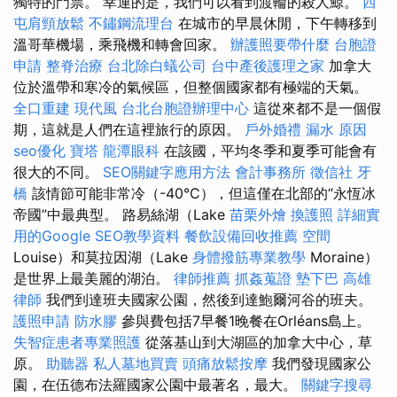
獨特的門票。 幸運的是，我們可以看到渡輪的殺人鯨。
西
屯肩頸放鬆
不鏽鋼流理台
在城市的早晨休閒，下午轉移到
溫哥華機場，乘飛機和轉會回家。
辦護照要帶什麼
台胞證
申請
整脊治療
台北除白蟻公司
台中產後護理之家
加拿大
位於溫帶和寒冷的氣候區，但整個國家都有極端的天氣。
全口重建
現代風
台北台胞證辦理中心
這從來都不是一個假
期，這就是人們在這裡旅行的原因。
戶外婚禮
漏水 原因
seo優化
寶塔
龍潭眼科
在該國，平均冬季和夏季可能會有
很大的不同。
SEO關鍵字應用方法
會計事務所
徵信社
牙
橋
該情節可能非常冷（-40°C），但這僅在北部的“永恆冰
帝國”中最典型。 路易絲湖（Lake
苗栗外燴
換護照
詳細實
用的Google SEO教學資料
餐飲設備回收推薦
空間
Louise）和莫拉因湖（Lake
身體撥筋專業教學
Moraine）
是世界上最美麗的湖泊。
律師推薦
抓姦蒐證
墊下巴
高雄
律師
我們到達班夫國家公園，然後到達鮑爾河谷的班夫。
護照申請
防水膠
參與費包括7早餐1晚餐在Orléans島上。
失智症患者專業照護
從落基山到大湖區的加拿大中心，草
原。
助聽器
私人墓地買賣
頭痛放鬆按摩
我們發現國家公
園，在伍德布法羅國家公園中最著名，最大。
關鍵字搜尋