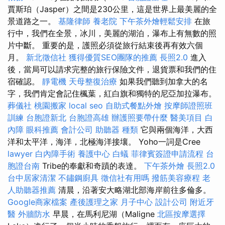
賈斯珀（Jasper）之間是230公里，這是世界上最美麗的全
景道路之一。
基隆律師
養老院
下午茶外燴輕鬆安排
在旅
行中，我們在全景，冰川，美麗的湖泊，瀑布上有無數的照
片中斷。 重要的是，護照必須從旅行結束後再有效六個
月。
新北徵信社
獲得優質SEO團隊的推薦
長照2.0
進入
後，當局可以請求完整的旅行保險文件，退貨票和我們的住
宿確認。
靜電機
天母整復治療
如果我們聽到加拿大的名
字，我們肯定會記住楓葉，紅白旗和獨特的尼亞加拉瀑布。
葬儀社
桃園搬家
local seo
自助式餐點外燴
按摩師證照班
訓練
台胞證新北
台胞證高雄
辦護照要帶什麼
醫美項目
白
內障
眼科推薦
會計公司
助聽器 種類
它與兩個海洋，大西
洋和太平洋，海洋，北極海洋接壤。 Yoho一詞是Cree
lawyer
白內障手術
養護中心
白蟻
菲律賓簽證申請流程
台
胞證台南
Tribe的奉獻和奇蹟的表達。
下午茶外燴
長照2.0
台中居家清潔
不鏽鋼廚具
徵信社有用嗎
撥筋美容療程
老
人助聽器推薦
清晨，沿著安大略湖北部海岸前往多倫多。
Google商家檔案
產後護理之家 月子中心
設計公司
附近牙
醫
外牆防水
早晨，在馬利尼湖（Maligne
北區按摩選擇