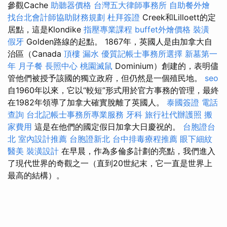
參觀Cache
助聽器價格
台灣五大律師事務所
自助餐外燴
找台北會計師協助財務規劃
杜拜簽證
Creek和Lilloett的定
居點，這是Klondike
指壓專業課程
buffet外燴價格
裝潢
假牙
Golden路線的起點。 1867年，英國人是由加拿大自
治區（Canada
頂樓 漏水
優質記帳士事務所選擇
新墓第一
年
月子餐
長照中心
桃園滅鼠
Dominium）創建的，表明儘
管他們被授予該國的獨立政府，但仍然是一個殖民地。
seo
自1960年以來，它以“較短”形式用於官方事務的管理，最終
在1982年領導了加拿大確實脫離了英國人。
泰國簽證
電話
查詢
台北記帳士事務所專業服務
牙科
旅行社代辦護照
搬
家費用
這是在他們的國定假日加拿大日慶祝的。
台胞證台
北
室內設計推薦
台胞證新北
台中排毒療程推薦
眼下細紋
醫美
裝潢設計
在早晨，作為多倫多計劃的亮點，我們進入
了現代世界的奇觀之一（直到20世紀末，它一直是世界上
最高的結構）。