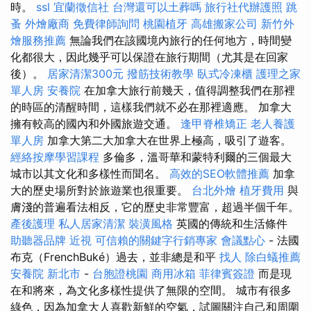
時。
ssl
宜蘭徵信社
台灣還可以土葬嗎
旅行社代辦護照
跳
蚤
外燴廠商
免費律師詢問
桃園植牙
高雄搬家公司
新竹外
燴服務推薦
無論我們在該國境內旅行的任何地方，時間變
化都很大，因此幾乎可以保證在旅行期間（尤其是在回家
後）。
居家清潔300元
撥筋技術教學
臥式冷凍櫃
護理之家
單人房
安養院
在加拿大旅行前幾天，值得調整我們在那裡
的時區的清醒時間，這樣我們就不必在那裡適應。 加拿大
擁有較高的國內和外國旅遊交通。
逢甲脊椎矯正
老人養護
單人房
加拿大第二大加拿大在世界上極高，吸引了遊客。
經絡按摩學習課程
多倫多，溫哥華和蒙特利爾的三個最大
城市以其文化和多樣性而聞名。
高效的SEO軟體推薦
加拿
大的歷史場所對於旅遊業也很重要。
台北外燴
植牙費用
與
膚淺的普遍看法相反，它的歷史非常豐富，超過半個千年。
產後護理
私人居家清潔
裝潢風格
英國的傳統和生活條件
助聽器品牌
近視
可信賴的關鍵字行銷專家
會議點心
- 法國
布克（FrenchBuké）過去，並非總是和平
找人
除白蟻推薦
安養院 新北市
-
台胞證桃園
商用冰箱
菲律賓簽證
而是現
在和將來，為文化多樣性提供了無限的空間。 城市有很多
綠色，因為加拿大人喜歡新鮮的空氣，試圖關注自己和周圍