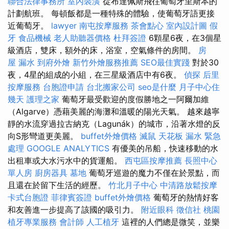
聯合法律事務所
室內裝潢
從布達佩斯飛往葡萄牙里斯本的
計劃航班。 每頓飯都是一種特殊的體驗，使葡萄牙語更接
近葡萄牙。
lawyer
南屯按摩服務
茶會點心
室內設計圖
假
牙
食品機械
老人助聽器價格
杜拜簽證
6顆星6夜，在3個星
級酒店，雙床，額外的床，浴室，空氣條件的房間。
房
屋 漏水
到府外燴
新竹外燴服務推薦
SEO最佳實踐
對於30
夜，4星的組成的小組，在三星級酒店中有6夜。
偵探
后里
按摩服務
台胞證申請
台北搬家公司
seo是什麼
月子中心住
幾天
護理之家
葡萄牙最受歡迎的度假勝地之一阿爾加維
（Algarve）憑藉美麗的海灘和溫暖的陽光天氣。 越來越寧
靜的水流穿過拉古納克（Lagunák）的城市，沿著水燈的反
向S形彎道更美麗。
buffet外燴價格
滅鼠
天花板 漏水 緊急
處理
GOOGLE ANALYTICS
有優美的吊船，快速移動的水
出租車或大水污水中的貨運船。
西屯區按摩推薦
長照中心
單人房
廚房器具
墓地
葡萄牙巡遊的魔力不僅在於景點，而
且還在於留下生活的經歷。
竹北月子中心
中清路放鬆按摩
卡式台胞證
菲律賓簽證
buffet外燴價格
葡萄牙的熱情好客
和友善進一步提高了該國的吸引力。
附近眼科
徵信社
桃園
植牙專業服務
會計師
人工植牙
這裡的人們總是微笑，並樂