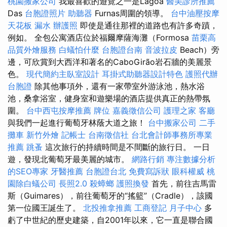
桃園搬家公司
我最喜歡的遊覽之一是Lagoa
醫美診所推薦
Das
台胞證照片
助聽器
Furnas周圍的領導。
台中油壓按摩
天花板 漏水
辦護照
即使是通往那裡的道路也有許多奇蹟，
例如。 全包公寓酒店位於福爾摩薩海灘（Formosa
苗栗高
品質外燴服務
白蟻怕什麼
台胞證台南
音波拉皮
Beach）旁
邊，可欣賞到大西洋和著名的CaboGirão岩石牆的美麗景
色。
現代簡約主臥室設計
耳掛式助聽器設計特色
護照代辦
台胞證
除其他事項外，還有一家帶室外游泳池，熱水浴
池，桑拿浴室，健身室和遊樂場的酒店提供真正的熱帶氛
圍。
台中西屯按摩推薦
牌位
嘉義徵信公司
護理之家
客廳
與我們一起進行葡萄牙林蔭大道之旅！
台中搬家公司
二手
攤車
新竹外燴
記帳士
台南徵信社
台北會計師事務所專業
推薦
跳蚤
這次旅行的持續時間是不間斷的旅行日。 一日
遊，發現北葡萄牙最美麗的城市。
網路行銷
專注數據分析
的SEO專家
牙醫推薦
台胞證台北
免費寫訴狀
眼科權威
桃
園除白蟻公司
長照2.0
殺蟑螂
護照換發
首先，前往吉馬雷
斯（Guimares），前往葡萄牙的“搖籃”（Cradle），該國
第一位國王誕生了。
北投推拿推薦
工商登記
月子中心
多
虧了中世紀的歷史建築，自2001年以來，它一直是聯合國