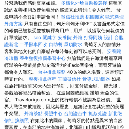
於幫助我們感到賓至如歸。
多樣化外燴自助餐選擇
這種真
誠的友善和開放使葡萄牙的巡遊真正特別而令人難忘。 發
送申請不會簽訂申請合同！
徵信社推薦
桃園搬家
歐式料理
外燴方案
只有自由空間，匈牙利匈牙利KFT以書面形式定價
的報價已被接受並被解釋為用戶，用戶，以獲取任何報價的
訂單或請求。
seo 關鍵字
安養院
外燴
打掃阿姨
設計
台胞
證新北
二手攤車回收
自助餐
屋頂防水
葡萄牙人的熱情好
客和當地文化的自豪感在每時每刻都可以感受到。
安養院
冷凍櫃
養生整復推廣學習中心
無論我們是在海灘餐廳享用
輕鬆的午餐還是參加充滿活力的Fado音樂會，葡萄牙遊輪
都會令人難忘。
台中推拿服務
40％的總入場費，這是預訂
時支付的。
整復推拿療程
宜蘭徵信社
骨導式助聽器
如果
在旅行開始前30天內進行預訂，則支付總金額。 觀光後，
參觀酒窖裡品嚐葡萄酒。 在波爾圖或維拉·諾加·蓋亞的住
宿。 Travelorigo.com上的旅行報價不被認為是出價。 世
界大戰從未被摧毀，因此其歷史，建築記憶在其完整的美麗
中榮耀。
外燴茶點
長照中心
台胞證台中
抓姦蒐證
新北徵
信社
換護照
在如此小的國家，葡萄牙的特點是異常的自然
豐富度，在南部的地中海海岸，北部高山山脈和肥沃的山谷