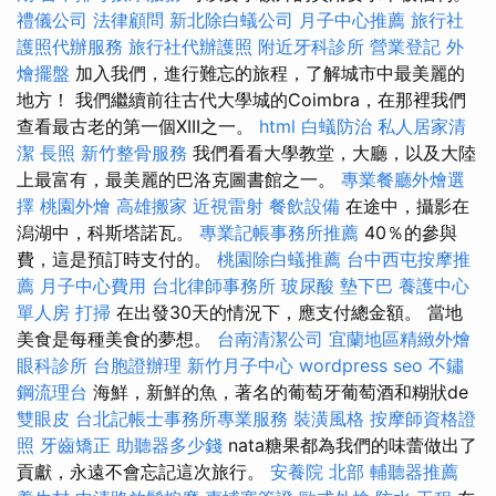
禮儀公司
法律顧問
新北除白蟻公司
月子中心推薦
旅行社
護照代辦服務
旅行社代辦護照
附近牙科診所
營業登記
外
燴擺盤
加入我們，進行難忘的旅程，了解城市中最美麗的
地方！ 我們繼續前往古代大學城的Coimbra，在那裡我們
查看最古老的第一個XIII之一。
html
白蟻防治
私人居家清
潔
長照
新竹整骨服務
我們看看大學教堂，大廳，以及大陸
上最富有，最美麗的巴洛克圖書館之一。
專業餐廳外燴選
擇
桃園外燴
高雄搬家
近視雷射
餐飲設備
在途中，攝影在
潟湖中，科斯塔諾瓦。
專業記帳事務所推薦
40％的參與
費，這是預訂時支付的。
桃園除白蟻推薦
台中西屯按摩推
薦
月子中心費用
台北律師事務所
玻尿酸
墊下巴
養護中心
單人房
打掃
在出發30天的情況下，應支付總金額。 當地
美食是每種美食的夢想。
台南清潔公司
宜蘭地區精緻外燴
眼科診所
台胞證辦理
新竹月子中心
wordpress seo
不鏽
鋼流理台
海鮮，新鮮的魚，著名的葡萄牙葡萄酒和糊狀de
雙眼皮
台北記帳士事務所專業服務
裝潢風格
按摩師資格證
照
牙齒矯正
助聽器多少錢
nata糖果都為我們的味蕾做出了
貢獻，永遠不會忘記這次旅行。
安養院 北部
輔聽器推薦