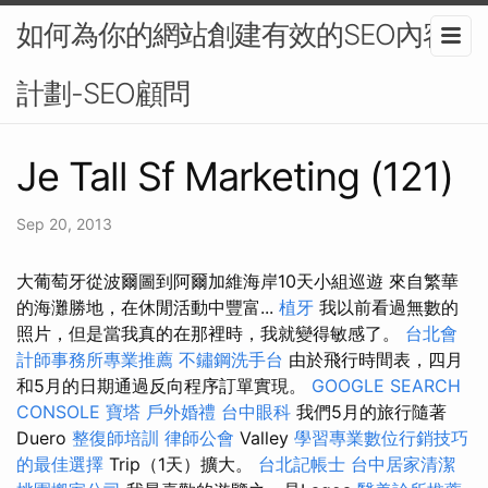
如何為你的網站創建有效的SEO內容
計劃-SEO顧問
Je Tall Sf Marketing (121)
Sep 20, 2013
大葡萄牙從波爾圖到阿爾加維海岸10天小組巡遊 來自繁華
的海灘勝地，在休閒活動中豐富...
植牙
我以前看過無數的
照片，但是當我真的在那裡時，我就變得敏感了。
台北會
計師事務所專業推薦
不鏽鋼洗手台
由於飛行時間表，四月
和5月的日期通過反向程序訂單實現。
GOOGLE SEARCH
CONSOLE
寶塔
戶外婚禮
台中眼科
我們5月的旅行隨著
Duero
整復師培訓
律師公會
Valley
學習專業數位行銷技巧
的最佳選擇
Trip（1天）擴大。
台北記帳士
台中居家清潔