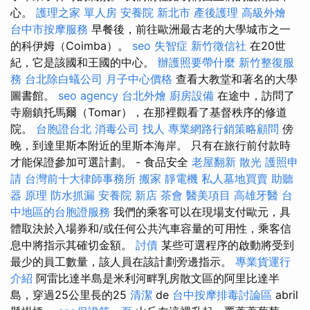
心。
護理之家 單人房
安養院 新北市
產後護理
高級外燴
台中市按摩服務
早餐後，前往歐洲最古老的大學城市之一
的科伊姆（Coimba）。
seo
失智症
新竹徵信社
在20世
紀，它是該國和王國的中心。
辦護照要帶什麼
新竹整復服
務
台北除白蟻公司
月子中心價格
查看大教堂和著名的大學
圖書館。
seo agency
台北外燴
廚房設備
在途中，訪問了
寺廟鎮托馬爾（Tomar），在那裡觀看了基督秩序的修道
院。
台胞證台北
消毒公司
找人
專業網路行銷策略顧問
傍
晚，到達里斯本附近的里斯本海岸。 只有在旅行前付款時
才能保證參加可選計劃。 - 食品安全
老屋翻新
散光
護照申
請
台灣前十大律師事務所
搬家
靜電機
私人墓地買賣
助聽
器 原理
防水抓漏
安養院 新店
茶會
醫美項目
高雄牙醫
台
中地區的台胞證服務
我們的乘客可以在現場支付歐元，具
體取決於入場券和/或任何公共汽車容量的可用性，乘客信
息中將指示其確切金額。
討債
某些可選程序的啟動將受到
最少的員工數量，該人員在該計劃旁邊指示。
專業貨運行
介紹
阿雷比達半島是米利河畔乳房散文區的阿里比達半
島，穿過25公里長的25
清潔
de
台中按摩排毒討論區
abril