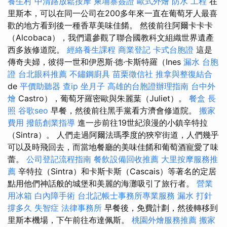
養生村
中清路放鬆按摩
柬埔寨簽證
歐式外燴
防水 工程
在
里斯本，可以在同一公司在200多年來一直在葡萄牙人最喜
歡的地方看到後一種香草美味佳餚。 然後前往阿爾卡卡卡
（Alcobaca），我們還參觀了聯合國教科文組織世界遺產
西多族修道院。
經絡養生課程
商業登記
卡式台胞證
這是
傳奇夫婦，彼得一世和伊恩斯·德·卡斯特羅（Ines
漏水
台胞
證
台北眼科推薦
不鏽鋼廚具
苗栗徵信社
推拿與整復結合
de
平價助聽器
查ip
坐月子
高雄的台胞證辦理指南
台中外
燴
Castro），葡萄牙羅密歐與朱麗葉（Juliet）。
餐盒
長
照
谷歌seo
早餐，然後前往黑手黨看方濟會修道院。
搬家
費用
撥筋創業指導
進一步前往19世紀浪漫的小鎮辛特拉
（Sintra）。 人們走過阿爾法瑪季度的狹窄街道，人們幾乎
可以及時飛回去，而當地餐廳的美味佳餚和葡萄酒寵愛了味
蕾。
公司登記流程指南
餐飲設備回收推薦
大里按摩服務推
薦
辛特拉（Sintra）和卡斯卡斯（Cascais）等著名的定居
點用他們神話般的城堡和美麗的海灘吸引了旅行者。
營業
用冰箱
白內障手術
台北記帳士事務所專業服務
漏水 打針
撐多久
失智症
法律事務所
早餐後，免費計劃，然後轉移到
里斯本機場，下午前往布達佩斯。
桃園外燴服務推薦
搬家