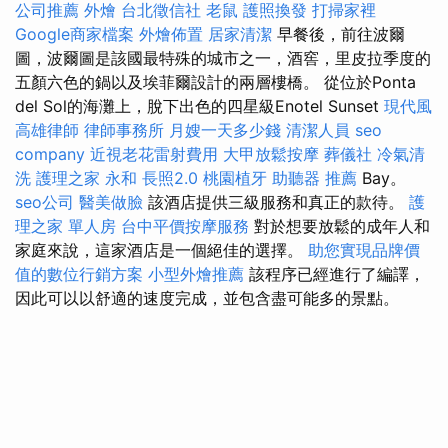
公司推薦
外燴
台北徵信社
老鼠
護照換發
打掃家裡
Google商家檔案
外燴佈置
居家清潔
早餐後，前往波爾
圖，波爾圖是該國最特殊的城市之一，酒窖，里皮拉季度的
五顏六色的鍋以及埃菲爾設計的兩層樓橋。 從位於Ponta
del Sol的海灘上，脫下出色的四星級Enotel Sunset
現代風
高雄律師
律師事務所
月嫂一天多少錢
清潔人員
seo
company
近視老花雷射費用
大甲放鬆按摩
葬儀社
冷氣清
洗
護理之家 永和
長照2.0
桃園植牙
助聽器 推薦
Bay。
seo公司
醫美做臉
該酒店提供三級服務和真正的款待。
護
理之家 單人房
台中平價按摩服務
對於想要放鬆的成年人和
家庭來說，這家酒店是一個絕佳的選擇。
助您實現品牌價
值的數位行銷方案
小型外燴推薦
該程序已經進行了編譯，
因此可以以舒適的速度完成，並包含盡可能多的景點。