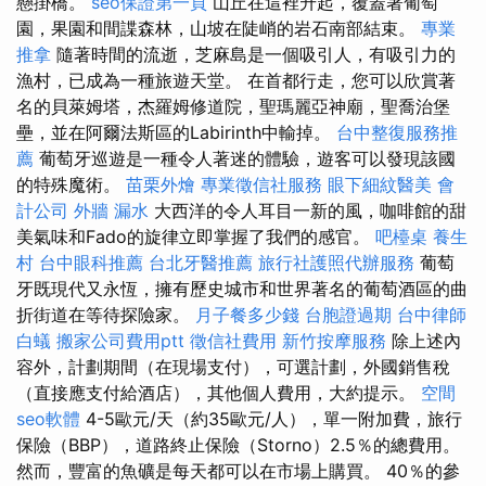
懸掛橋。
seo保證第一頁
山丘在這裡升起，覆蓋著葡萄
園，果園和間諜森林，山坡在陡峭的岩石南部結束。
專業
推拿
隨著時間的流逝，芝麻島是一個吸引人，有吸引力的
漁村，已成為一種旅遊天堂。 在首都行走，您可以欣賞著
名的貝萊姆塔，杰羅姆修道院，聖瑪麗亞神廟，聖喬治堡
壘，並在阿爾法斯區的Labirinth中輸掉。
台中整復服務推
薦
葡萄牙巡遊是一種令人著迷的體驗，遊客可以發現該國
的特殊魔術。
苗栗外燴
專業徵信社服務
眼下細紋醫美
會
計公司
外牆 漏水
大西洋的令人耳目一新的風，咖啡館的甜
美氣味和Fado的旋律立即掌握了我們的感官。
吧檯桌
養生
村
台中眼科推薦
台北牙醫推薦
旅行社護照代辦服務
葡萄
牙既現代又永恆，擁有歷史城市和世界著名的葡萄酒區的曲
折街道在等待探險家。
月子餐多少錢
台胞證過期
台中律師
白蟻
搬家公司費用ptt
徵信社費用
新竹按摩服務
除上述內
容外，計劃期間（在現場支付），可選計劃，外國銷售稅
（直接應支付給酒店），其他個人費用，大約提示。
空間
seo軟體
4-5歐元/天（約35歐元/人），單一附加費，旅行
保險（BBP），道路終止保險（Storno）2.5％的總費用。
然而，豐富的魚礦是每天都可以在市場上購買。 40％的參