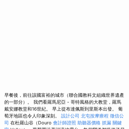
早餐後，前往該國富裕的城市（聯合國教科文組織世界遺產
的一部分）。 我們看羅馬尼亞 - 哥特風格的大教堂，羅馬
戴安娜教堂和16世紀。 早上從布達佩斯到里斯本出發。 葡
萄牙地區也令人印象深刻。
設計公司
北屯按摩療程
徵信公
司
在杜羅山谷（Douro
會計師證照
助聽器價格
抓漏
關鍵