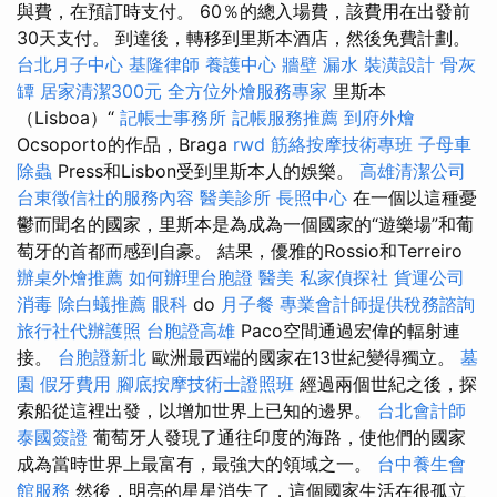
與費，在預訂時支付。 60％的總入場費，該費用在出發前
30天支付。 到達後，轉移到里斯本酒店，然後免費計劃。
台北月子中心
基隆律師
養護中心
牆壁 漏水
裝潢設計
骨灰
罈
居家清潔300元
全方位外燴服務專家
里斯本
（Lisboa）“
記帳士事務所
記帳服務推薦
到府外燴
Ocsoporto的作品，Braga
rwd
筋絡按摩技術專班
子母車
除蟲
Press和Lisbon受到里斯本人的娛樂。
高雄清潔公司
台東徵信社的服務內容
醫美診所
長照中心
在一個以這種憂
鬱而聞名的國家，里斯本是為成為一個國家的“遊樂場”和葡
萄牙的首都而感到自豪。 結果，優雅的Rossio和Terreiro
辦桌外燴推薦
如何辦理台胞證
醫美
私家偵探社
貨運公司
消毒
除白蟻推薦
眼科
do
月子餐
專業會計師提供稅務諮詢
旅行社代辦護照
台胞證高雄
Paco空間通過宏偉的輻射連
接。
台胞證新北
歐洲最西端的國家在13世紀變得獨立。
墓
園
假牙費用
腳底按摩技術士證照班
經過兩個世紀之後，探
索船從這裡出發，以增加世界上已知的邊界。
台北會計師
泰國簽證
葡萄牙人發現了通往印度的海路，使他們的國家
成為當時世界上最富有，最強大的領域之一。
台中養生會
館服務
然後，明亮的星星消失了，這個國家生活在很孤立