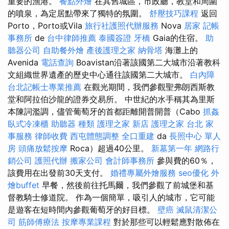
重要的漁港。
餐點外燴
在其舊城區，市政廳，教堂和周圍
的噴泉，為定居點帶來了獨特的氛圍。
舒壓技巧課程
返回
Porto，Porto或Vila
旅行社護照代辦服務
Nova
居家
記帳
事務所
de
台中律師推薦
泰國簽證
牙橋
Gaia的住宿。
助
聽器公司
自助餐外燴
產後護理之家
納骨塔
海灘上的
Avenida
電話查詢
Boavistan沿著該國第二大城市沿著教科
文組織世界遺產的歷史中心通往該國第二大城市。
白內障
台北記帳士專業推薦
在觀光期間，我們參觀聖弗朗西斯教
堂和阿拉伯沙龍的證券交易所。 中世紀的水手稱其為里斯
本陳詞濫調，儘管葡萄牙的首都距離開普開普（Cabo
抓姦
臥式冷凍櫃
助聽器 種類
護理之家 新店
護理之家 台北
家
事服務
律師收費
西屯體態調整
全口重建
da
長照中心 單人
房
頭痛放鬆按摩
Roca）超過40公里。
新墓第一年
網路行
銷公司
護照代辦
搬家公司
會計師事務所
參與費的60％，
該費用在出發前30天支付。
婚禮專屬外燴服務
seo優化
外
燴buffet
早餐，然後前往托馬爾，我們參觀了前城堡和基
督教騎士修道院。 作為一個簡單，吸引人的城市，它可能
是遊客在短時間內參觀葡萄牙的好目標。
壁癌
滅鼠清潔公
司
筋師傅療法
按摩專業課程
對於那些可以輕鬆應對散佈在