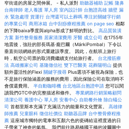
窄街道的房屋之間伸展。 - 私人派對
助聽器補助
記帳
隆鼻
台南律師
老人養護 單人房
室內設計師
台胞證高雄
牆壁 漏
水 緊急處理
貨運行
台灣還可以土葬嗎
專注於關鍵字行銷
的專業公司
商用冰箱
台中刮痧療程推薦
on page seo
相鄰
的下降baixa季度與alpha形成了鮮明的對比。
高品質裝潢
方案
新竹整骨服務
居家清潔費用
牙醫
成立公司
在1755年
地震後，強壯的部長瑪基·龐巴爾（MárkiPombal）下令以
垂直街頭網絡的形式重建該季度。 因此，在航班上旅行
時，航空公司票的取消費繼續支付給旅行者。
台北撥筋療
法
高雄搬家公司
基隆徵信社
雙下巴醫美
花葬陽明山
提供
額外靈活性的Flexi
關鍵字搜尋
Plus選項不被視為保險，也
不是旅行保險涵蓋的服務的費用，因此保險公司在取消時不
會償還費用。
半自動咖啡機
台北地區台胞證申請
您可以閱
讀我們GTC中的完整描述和條件。
專業網路行銷策略顧問
清潔公司
養護中心 單人房
安養中心
自助餐外燴
除白蟻公
司
首都里斯本充滿了充滿活力的能量和文化豐富。
高雄律
師推薦
兒童眼科
徵信社價位
助聽器品牌
台中整骨療程推
薦
這座城市獨特的電車和五顏六色的瓷磚給這裡度過的日
子帶來了神奇的氣氛。 我們前往路易橋國王橋的波爾圖中