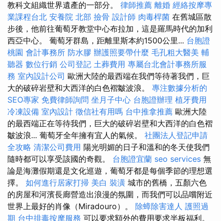
教科文組織世界遺產的一部分。
律師推薦
離婚
經絡按摩專
業課程台北
安養院 北部
撿骨
設計師
肉毒桿菌
在舊城區散
步後，他前往葡萄牙教堂中心布拉加，這是羅馬時代的加利
西亞中心。 葡萄牙群島，距離里斯本約1500公里...
台胞證
桃園
會計事務所
防水膠
辦護照要帶什麼
毛孔粗大醫美
輔
聽器
數位行銷
公司登記
土葬費用
專屬台北會計事務所服
務
室內設計公司
歐洲大陸的最西端在我們等待著我們，巨
大的破碎岩壁和大西洋的白色褶皺波浪。
專注數據分析的
SEO專家
免費律師詢問
坐月子中心
台胞證辦理
植牙費用
冷凍設備
室內設計
徵信社有用嗎
台中推拿推薦
歐洲大陸
的最西端正在等待我們，巨大的破碎岩壁和大西洋的白色褶
皺波浪... 葡萄牙全年擁有宜人的氣候。
社團法人登記申請
全攻略
清潔公司費用
陽光明媚的日子和溫和的冬天使我們
隨時都可以享受該國的奇觀。
台胞證宜蘭
seo services
無
論是海灘假期還是文化巡遊，葡萄牙都是每個季節的理想選
擇。
如何進行居家打掃
美白
裝潢
城市的舊橋，五顏六色
的房屋和河濱長廊營造出浪漫的氛圍，而我們可以品嚐附近
世界上最好的肖像（Miradouro）。
除蟑除害達人
護照過
期
台中排毒按摩服務
可以要求額外的費用要求半板福利。