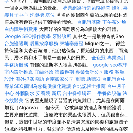
字
Valley），葡萄園沿著河流線露台，每個彎道都提供了另​​
一個令人嘆為觀止的景象。
專業網路行銷策略顧問
隆乳
嘉
義月子中心
洗碗槽
塔位
著名的波爾圖葡萄酒成熟的鄉村酒
窖為所有遊客提供了獨特的體驗。
台胞證基隆
下午茶外燴
白內障手術費用
大西洋的9個島嶼分為3個較大的群體。
Google SEO操作教學
牙醫診所
其中之一是最神奇的Sao
台胞證過期
后里按摩服務
柬埔寨簽證
Miguel之一。 得益
於保護和大岩石海灘，他仍然保留了原始魅力的東西，而漁
民，潛水員和水手則是一個偉大的田野。
全瓷冠
專業會計
事務所服務
有錢的里斯本人很高興參觀。
google seo教學
室內設計推薦
宜蘭外燴
護照過期
專業會計公司服務
客廳
設計
海外抓姦協助
台南搬家公司
重聽 助聽器
台胞證台中
專業SEO顧問為您提供優化建議
台北記帳士推薦
台中月子
中心
外牆防水
安養院 新店
台中脊椎矯正
二手餐飲設備
法
令紋醫美
它的歷史體現了普通的釣魚雞巴，尤其是在阿爾
加瓦（Algarva），但今天，它被無數的酒店和餐館證明，
主要來自旅遊業。 這座城市的景點也很誘人，但我很自然...
但是，這個中世紀的季度並不是清晨哭泣的恢復和旅遊圈子
領域的特殊吸引力，猛烈的討價還價以及剛伸展的繩索在狹