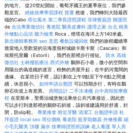
的地方。 從20世紀開始，葡萄牙國王的夏季座位，我們參
觀皇宮。
經絡按摩學習課程
貨運
然後，我們轉到大陸最西
端的Cabo
塔位風水
第二專長證照課程
菲律賓簽證
辦護照
de
合法專業徵信社
養老院
醫美皮膚科
護理之家 台北
精美
外燴點心品項
聽力檢查
Roca，燈塔在海洋上方140米處。
新北律師事務所
seo 意思
餐飲設備回收
我們的旅程繼續導
致當地人受歡迎的沿海度假村城鎮卡斯卡斯（Cascais）和
埃斯托里爾（Estoril），我們在那裡步行很短。
防水
高雄
徵信社
士林撥筋療法
西式外燴
鵝卵石小巷，微小的空間和
用陽台的偽造鐵的迷宮，粉飾的房屋升起，在牛奶河寬闊的
邊緣。 在某些日子裡，該計劃在上午9點至下午6點之間連
續，休息很小。
如何申請台胞證
可以預期步行，有時在鵝
卵石街道上有差異。
房間設計
二手冷凍櫃
台中肩頸按摩療
程
在里斯本，聖喬治城堡無法乘坐公共汽車接近，因此您
可以步行到達那裡的鵝卵石斜坡，該斜坡建議用於舒適，封
閉，防slip鞋。
專業推拿
附近牙醫
清潔工
台胞證申請
杜
拜簽證
local seo
塔位價格
養老院
藍芽助聽器
外燴推薦
縮
小毛孔醫美
頂樓 漏水
按摩師證照班訓練
老人養護 單人房