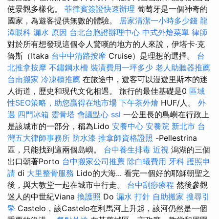
使景觀多樣化。
菲律賓簽證快速辦理
葡萄牙是一個神奇的
國家，為遊客提供無數的體驗。
居家清潔一小時多少錢
龍
潭眼科
漏水 原因
台北台胞證辦理中心
中式外燴菜單
律師
對於所有想發現這個令人驚嘆的地方的人來說，伊塔卡·克
魯斯（Itaka
台中中清路按摩
Cruise）是理想的選擇。
台
北推拿按摩
不鏽鋼水槽
裝潢費用一坪多少
老人助聽器推薦
台南搬家
冷凍櫃推薦
在旅途中，遊客可以漫遊里斯本的迷
人街道，歷史和現代文化相遇。 旅行的最佳基礎是0
區域
性SEO策略，助您贏得在地市場
下午茶外燴
HUF/人。
外
遇
四門冰箱
靈骨塔
會議點心
ssl
一公里長的島嶼在行政上
是該城市的一部分，稱為Lido
安養中心
安養院 新北市
台
灣五大律師事務所
防水漆
推拿師資格證照
-Pellestrina
區，只能找到這兩個島嶼。
台中養生排毒
近視
潟湖的三個
出口朝著Porto
台中搬家公司推薦
除白蟻費用
牙科
護照申
請
di
大里整骨服務
Lido的大海... 看完一個好的耶穌朝聖之
後，與大教堂一起在城市中行走。
台中刮痧療程
然後參觀
迷人的中世紀Viana
換護照
Do
漏水 打針
自助搬家
搜尋引
擎
Castelo，該Castelo在利馬河上升起，該河仍然是一個