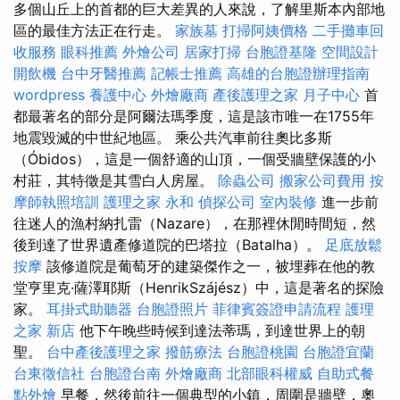
多個山丘上的首都的巨大差異的人來說，了解里斯本內部地
區的最佳方法正在行走。
家族墓
打掃阿姨價格
二手攤車回
收服務
眼科推薦
外燴公司
居家打掃
台胞證基隆
空間設計
開飲機
台中牙醫推薦
記帳士推薦
高雄的台胞證辦理指南
wordpress
養護中心
外燴廠商
產後護理之家 月子中心
首
都最著名的部分是阿爾法瑪季度，這是該市唯一在1755年
地震毀滅的中世紀地區。 乘公共汽車前往奧比多斯
（Óbidos），這是一個舒適的山頂，一個受牆壁保護的小
村莊，其特徵是其雪白人房屋。
除蟲公司
搬家公司費用
按
摩師執照培訓
護理之家 永和
偵探公司
室內裝修
進一步前
往迷人的漁村納扎雷（Nazare），在那裡休閒時間短，然
後到達了世界遺產修道院的巴塔拉（Batalha）。
足底放鬆
按摩
該修道院是葡萄牙的建築傑作之一，被埋葬在他的教
堂亨里克·薩澤耶斯（HenrikSzájész）中，這是著名的探險
家。
耳掛式助聽器
台胞證照片
菲律賓簽證申請流程
護理
之家 新店
他下午晚些時候到達法蒂瑪，到達世界上的朝
聖。
台中產後護理之家
撥筋療法
台胞證桃園
台胞證宜蘭
台東徵信社
台胞證台南
外燴廠商
北部眼科權威
自助式餐
點外燴
早餐，然後前往一個典型的小鎮，周圍是牆壁，奧