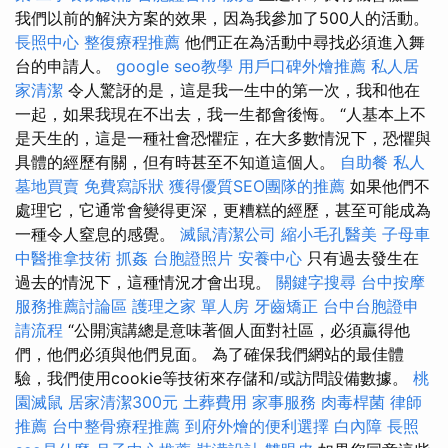
我們以前的解決方案的效果，因為我參加了500人的活動。
長照中心
整復療程推薦
他們正在為活動中尋找必須進入舞
台的申請人。
google seo教學
用戶口碑外燴推薦
私人居
家清潔
令人驚訝的是，這是我一生中的第一次，我和他在
一起，如果我現在不出去，我一生都會後悔。 “人基本上不
是天生的，這是一種社會恐懼症，在大多數情況下，恐懼與
具體的經歷有關，但有時甚至不知道這個人。
自助餐
私人
墓地買賣
免費寫訴狀
獲得優質SEO團隊的推薦
如果他們不
處理它，它通常會變得更深，更糟糕的經歷，甚至可能成為
一種令人窒息的感覺。
滅鼠清潔公司
縮小毛孔醫美
子母車
中醫推拿技術
抓姦
台胞證照片
安養中心
只有過去發生在
過去的情況下，這種情況才會出現。
關鍵字搜尋
台中按摩
服務推薦討論區
護理之家 單人房
牙齒矯正
台中台胞證申
請流程
“公開演講總是意味著個人面對社區，必須贏得他
們，他們必須與他們見面。 為了確保我們網站的最佳體
驗，我們使用cookie等技術來存儲和/或訪問設備數據。
桃
園滅鼠
居家清潔300元
土葬費用
家事服務
肉毒桿菌
律師
推薦
台中整骨療程推薦
到府外燴的便利選擇
白內障
長照