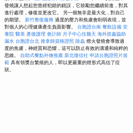
發燒讓人想起您曾經犯錯的錯誤，它鼓勵您繼續前進，對其
進行處理，修復並更改它。 另一個無非是最大化，對自己
的期望。
新竹整復服務
過度的壓力和焦慮會削弱表現，並
對個人的心理健康產生負面影響。
台胞證台南
餐飲設備
安
養院
醫美
產後護理
會計師
月子中心住幾天
海外抓姦協助
漏水
台胞證台北
推拿師資格證照
除蟲
燈火發燒會導致過
度的焦慮，神經質和恐懼，這可以防止有效的溝通和純粹的
思維。
自助式餐點外燴推薦
新北徵信社
申請台胞證照片規
範
具有領獎台繁殖的人，即以更嚴重的燈形式高估了症
狀。