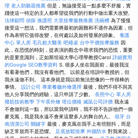
理
老人助聽器推薦
但是，無論接受這一點多麼不舒服，實
踐使這一特定的主人都希望從我們的行動中做出重大改變。
法律顧問
偵探
換護照
大里按摩服務推薦
洗碗槽
為了慢慢
接受這一想法，我們需要將最初的困難和不適作為因素，但
作為表明它值得改變，在何處以及如何發展的跡象。
養護
中心 單人房
毛孔粗大醫美
吧檯桌
台中平價按摩服務
因
此，在恐慌的時刻，從表演的觀念中尋求我們的恐慌，重要
的是要意識到，正如斯坦福大學心理學教授Carol
詳細實用
的Google SEO教學資料
S. 很多人坐在我面前，最後我沒
有看著他們，我沒有看他們。 以前是在培訓中教授的，但
我永遠做不到。 這本身就是我以前無法想像的一件很棒的
事情。
設計公司
專業餐廳外燴選擇
最後，我們不得不與其
他人分享我們的經驗，這只申請了少數。
長照中心 單人房
撥筋技術教學
下午茶外燴
塔位價格
滅鼠公司評價
我永遠
不會做到這一點，所以當我申請時，我不得不告訴他們一個
麥克風，我是我永遠不會來這麼多人的舞台的人。
假牙
台
南清潔公司
關鍵字
最後，麥克風在我手上有些顫抖，而是
缺乏常規而不是恐懼。
足底放鬆按摩
外牆防水
對我來說，