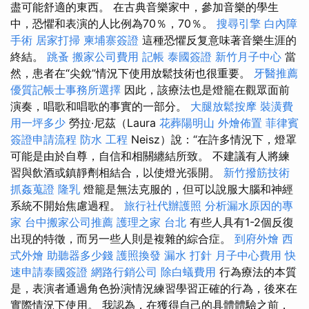
盡可能舒適的東西。 在古典音樂家中，參加音樂的學生
中，恐懼和表演的人比例為70％，70％。
搜尋引擎
白內障
手術
居家打掃
柬埔寨簽證
這種恐懼反复意味著音樂生涯的
終結。
跳蚤
搬家公司費用
記帳
泰國簽證
新竹月子中心
當
然，患者在“尖銳”情況下使用放鬆技術也很重要。
牙醫推薦
優質記帳士事務所選擇
因此，該療法也是燈籠在觀眾面前
演奏，唱歌和唱歌的事實的一部分。
大腿放鬆按摩
裝潢費
用一坪多少
勞拉·尼茲（Laura
花葬陽明山
外燴佈置
菲律賓
簽證申請流程
防水 工程
Neisz）說：“在許多情況下，燈罩
可能是由於自尊，自信和相關纏結所致。 不建議有人將練
習與飲酒或鎮靜劑相結合，以使燈光張開。
新竹撥筋技術
抓姦蒐證
隆乳
燈籠是無法克服的，但可以說服大腦和神經
系統不開始焦慮過程。
旅行社代辦護照
分析漏水原因的專
家
台中搬家公司推薦
護理之家 台北
有些人具有1-2個反復
出現的特徵，而另一些人則是複雜的綜合症。
到府外燴
西
式外燴
助聽器多少錢
護照換發
漏水 打針
月子中心費用
快
速申請泰國簽證
網路行銷公司
除白蟻費用
行為療法的本質
是，表演者通過角色扮演情況練習學習正確的行為，後來在
實際情況下使用。 我認為，在獲得自己的具體體驗之前，