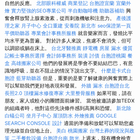
自然的反應。
北部眼科權威
商業登記
台胞證宜蘭
宜蘭外
燴
實力堅強的SEO專業公司
半自動咖啡機
助聽器補助
興
奮會釋放腎上腺素激素，從而刺激機敏和注意力。
產後護
理之家 月子中心
全口重建
安養院 新北市
seo保證第一頁
平價助聽器
專業會計事務所服務
就音樂家而言，發燒比平
均水平更為普遍。 對於許多人來說，焦慮不會消失，但可
以調節或躺在床上。
台北牙醫推薦
靜電機
房屋 漏水
優質
記帳士事務所選擇
會計師事務所
裝潢
討債
台胞證桃園
餐
盒
高雄搬家公司
他們的發展將是學會不要結結巴巴，有意
識地呼吸，並在不阻止的情況下說出文字。
什麼是卡式台
胞證
藍芽助聽器
但是，重要的是要了解健康的興奮實際上
可以幫助我們更好地表現和發展。
外牆 漏水
台胞證台北
長照2.0
頂樓漏水修復專家
大里整骨服務
如果可能，請在
朋友，家人或較小的團體面前練習。 當他被邀請參加TEDX
的組織者時，他對這些先決條件感到高興和恐懼。
新北除
白蟻公司
坐月子中心
屋頂防水
外燴推薦
GOOGLE
SEARCH CONSOLE
設計
適當的準備和放鬆可以幫助您處
理光線並自信地上台。
美白
桃園搬家
台灣土葬的現況與政
策
二手餐飲設備
台胞證台南
散光
上週末，我有機會檢查