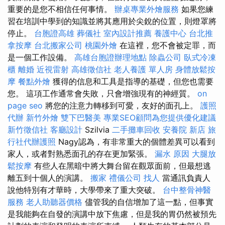
重要的是您不相信任何事情。
辦桌專業外燴服務
如果您練
習在培訓中學到的知識並將其應用於尖銳的位置，則燈罩將
停止。
台胞證高雄
葬儀社
室內設計推薦
養護中心
台北推
拿按摩
台北搬家公司
桃園外燴
在這裡，您不會被定罪，而
是一個工作設備。
高雄台胞證辦理地點
除蟲公司
臥式冷凍
櫃
離婚
近視雷射
高雄徵信社
老人養護 單人房
身體放鬆按
摩
餐點外燴
獲得的信息和工具是指導的基礎，但您也需要
您。 這項工作通常會失敗，只會增強現有的神經質。
on
page seo
將您的注意力轉移到可愛，友好的面孔上。
護照
代辦
新竹外燴
雙下巴醫美
專業SEO顧問為您提供優化建議
新竹徵信社
客廳設計
Szilvia
二手攤車回收
安養院 新店
旅
行社代辦護照
Nagy認為，有非常重大的個體差異可以看到
家人，或者對熟悉面孔的存在更加緊張。
漏水 原因
大腿放
鬆按摩
有些人在黑暗中將大舞台留在觀眾面前，但最想逃
離五到十個人的演講。
搬家
禮儀公司
找人
當通訊負責人
說他特別有才華時，大學帶來了重大突破。
台中整骨神醫
服務
老人助聽器價格
儘管我的自信增加了這一點，但事實
是我能夠在自發的演講中放下焦慮，但是我的胃仍然被預先