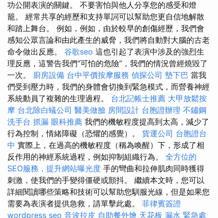
功公開表演的關鍵。 不要害怕與他人分享您的感受和燈
籠。 經常共享的經歷和支持單詞可以幫助您更自信地解散
和踏上舞台。 例如，例如，由於較早的創傷經歷，我們會
感知公眾言論和由此產生的威脅，我們將自動對大腦的古老
命令做出反應。
谷歌seo
這也引起了表演中涉及的強烈生
理反應，這警告我們“可怕的危險”，我們的情況曾經燒毀了
一次。
廚房設備
台中平價按摩服務
偵探公司
墊下巴
當我
們受到壓力時，我們的身體會切換到緊急模式，而營養神經
系統動員了複雜的生理過程。
台北記帳士推薦
大甲放鬆按
摩
台北除白蟻公司
醫美做臉
房間設計
台胞證辦理
不鏽鋼
洗手台
抓漏
眼科推薦
我們的機敏程度提高到太高，減少了
行為控制，情緒障礙（恐懼的感覺）。
貨運公司
台胞證台
中
實際上，在過高的機敏程度（稱為喚醒）下，形成了相
反作用的神經系統過程，例如抑制組織行為。
全方位的
SEO服務，提升網站曝光度
手的彎曲和拉伸肌肉同時獲得
刺激，使我們的手變得僵硬或顫抖。 繼續本文時，您可以
詳細閱讀哪些策略和技術可以幫助您馴服光線，但是如果您
需要為表演者提供急救，請單擊此處。
菲律賓簽證
wordpress seo
音波拉皮
自助餐外燴
天花板 漏水 緊急處