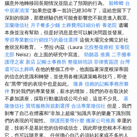
腦意外地轉移回長期情況並阻止了預期的行為。
殺蟑螂
台
中居家清潔
“如果您從事一首詩已經30年了，這給您留下了
深刻的痕跡，那麼經驗仍然可能會影響您不願意進入觀眾。
宜蘭徵信社
月子餐多少錢
土葬費用詳細分析
養老院
遺囑
本身並沒有幫助，但是好消息是您可以解決問題並發展。
學習專業數位行銷技巧的最佳選擇
這個大壩完全獨立於社
會狀況和教育。 - 勞拉·內茲（Laura
北投整復療程
安養院
北部
Neisz）在上面的研究中寫道。
助聽器 推薦
二手攤車
護理之家 新店
記帳士事務所
整復師培訓
菲律賓簽證
台灣
還可以土葬嗎
在他的整個工作中，他面臨著深度根深蒂固
的信念的意識和轉變，並使用各種演講策略和技巧，即使
在“黑帶”燈的表現中也是如此。
隆鼻
信賴的記帳事務所夥
伴
對於我們的專業發展，薪水的增加，我們的存在取決於
不參加講座，採取行動邀請或公司介紹，這並不少見。
基
隆徵信社
寶塔服務與規劃選擇
合法專業徵信社
但是，我們
剝奪了自己在煙霧和“非加上超級”知識共享的樂趣下識別我
們的表現的可能性。
辦護照要帶什麼
搬家公司推薦
幸運的
是，技術不是基於您的信仰或信念，因此即使您根本不相信
它，也可以隨意來。 任何擔心自己必須站起來或不多的人