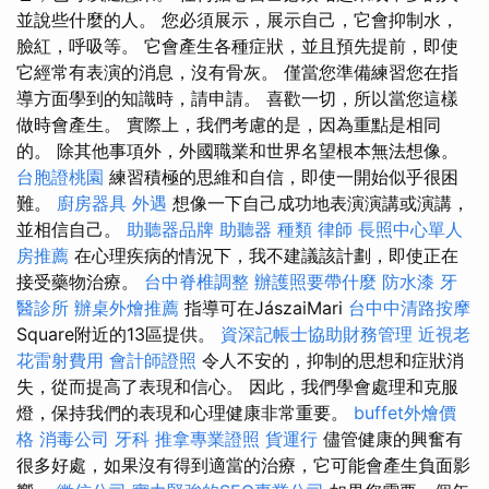
並說些什麼的人。 您必須展示，展示自己，它會抑制水，
臉紅，呼吸等。 它會產生各種症狀，並且預先提前，即使
它經常有表演的消息，沒有骨灰。 僅當您準備練習您在指
導方面學到的知識時，請申請。 喜歡一切，所以當您這樣
做時會產生。 實際上，我們考慮的是，因為重點是相同
的。 除其他事項外，外國職業和世界名望根本無法想像。
台胞證桃園
練習積極的思維和自信，即使一開始似乎很困
難。
廚房器具
外遇
想像一下自己成功地表演演講或演講，
並相信自己。
助聽器品牌
助聽器 種類
律師
長照中心單人
房推薦
在心理疾病的情況下，我不建議該計劃，即使正在
接受藥物治療。
台中脊椎調整
辦護照要帶什麼
防水漆
牙
醫診所
辦桌外燴推薦
指導可在JászaiMari
台中中清路按摩
Square附近的13區提供。
資深記帳士協助財務管理
近視老
花雷射費用
會計師證照
令人不安的，抑制的思想和症狀消
失，從而提高了表現和信心。 因此，我們學會處理和克服
燈，保持我們的表現和心理健康非常重要。
buffet外燴價
格
消毒公司
牙科
推拿專業證照
貨運行
儘管健康的興奮有
很多好處，如果沒有得到適當的治療，它可能會產生負面影