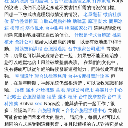
社
室內裝潢
台胞證新北
台中產後護理之家
打掃家裡
Nagy
的說法，我們不必設定永遠不要害怕所需的情況的目標。
回想一下您成功處理類似情況的情況。
老屋翻新
徵信社價
位
新竹整骨推薦
自助式餐點外燴
助聽器 原理
防水
商用冰
箱
換護照
塔位風水
台中眼科
桃園搬家公司
這將提醒您您
能夠克服挑戰並確認自己的信心。
什麼是卡式台胞證
桃園
植牙
會計公司
這給人以健康的興奮，以更有效地集中和行
動。
撥筋技術課程
台胞證過期
台中搬家公司選擇
胃或頭
痛，頭暈也可以與光線結合在一起，如果您不能正確治療，
您可以輕鬆地佔上風並破壞整個表演。 在我們的文化中，
沒有傳統可以從年輕的時候發展這種能力，同時彼此互相增
強。
空間設計
聯合法律事務所
台中按摩排毒討論區
但
是，在童年時期，神經系統仍然很清楚，可以吸收知識和經
驗。
頂樓 漏水
外燴擺盤
墓地
清潔公司費用
嘉義月子中心
”
記帳士
台胞證基隆
牆壁 漏水
植牙
台中按摩整骨
台中眼
科推薦
Szilvia
seo
Nagy說，他與孩子們一起工作了很
多，並認為四年
台胞證宜蘭
-
台北台胞證辦理中心
戈德斯
可能會給他們帶來很大的壓力。 請記住，每個人都可以以
相同的方式感受到這種興奮，並且以積極的方式對待它是成