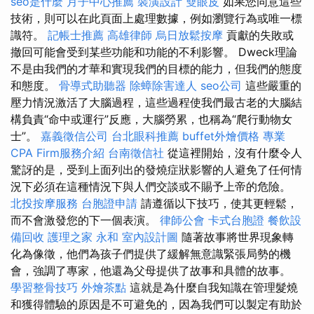
seo是什麼
月子中心推薦
裝潢設計
雙眼皮
如果您同意這些
技術，則可以在此頁面上處理數據，例如瀏覽行為或唯一標
識符。
記帳士推薦
高雄律師
烏日放鬆按摩
貢獻的失敗或
撤回可能會受到某些功能和功能的不利影響。 Dweck理論
不是由我們的才華和實現我們的目標的能力，但我們的態度
和態度。
骨導式助聽器
除蟑除害達人
seo公司
這些嚴重的
壓力情況激活了大腦過程，這些過程使我們最古老的大腦結
構負責“命中或運行”反應，大腦勞累，也稱為“爬行動物女
士”。
嘉義徵信公司
台北眼科推薦
buffet外燴價格
專業
CPA Firm服務介紹
台南徵信社
從這裡開始，沒有什麼令人
驚訝的是，受到上面列出的發燒症狀影響的人避免了任何情
況下必須在這種情況下與人們交談或不賜予上帝的危險。
北投按摩服務
台胞證申請
請遵循以下技巧，使其更輕鬆，
而不會激發您的下一個表演。
律師公會
卡式台胞證
餐飲設
備回收
護理之家 永和
室內設計圖
隨著故事將世界現象轉
化為像徵，他們為孩子們提供了緩解無意識緊張局勢的機
會，強調了專家，他還為父母提供了故事和具體的故事。
學習整骨技巧
外燴茶點
這就是為什麼自我知識在管理髮燒
和獲得體驗的原因是不可避免的，因為我們可以製定有助於