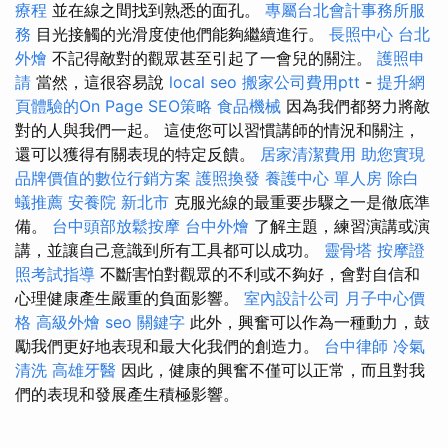
療程
並在線之間找到熟悉的面孔。
專屬台北會計事務所服
務
目光接觸的光滑度使他們能夠繼續進行。
長照中心
台北
外燴
不記得敵對的觀眾甚至引起了一會兒的關注。
護照申
請
當然，這很容易說
local seo
搬家公司費用ptt
-
提升網
頁體驗的On Page SEO策略
食品機械
因為我們都努力將敵
對的人與我們一起。 這使您可以習慣講師的情況和關注，
還可以獲得有關表現的特定反饋。
居家清潔費用
助您實現
品牌價值的數位行銷方案
護照換發
養護中心 單人房
除白
蟻推薦
安養院 新北市
克服光線的最重要步驟之一是徹底準
備。
台中頭部放鬆按摩
台中外燴
了解主題，練習演講或演
講，並讓自己意識到所有工具都可以成功。
靈骨塔
按摩證
照考試指導
不斷害怕對觀眾的不利或不夠好，會對自信和
心理健康產生嚴重的負面影響。
室內設計公司
月子中心價
格
高級外燴
seo 關鍵字
此外，興奮可以作為一種動力，鼓
勵我們更好地表現和最大化我們的創造力。
台中律師
冷氣
清洗
高雄牙醫
因此，健康的興奮不僅可以正常，而且對我
們的表現和發展產生積極影響。