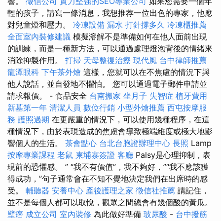
響。
徵信公司
實力堅強的SEO專業公司
如果您需要一個年
輕的孩子，請寫一條消息，我想推荐一位出色的專家，他應
對兒童燈和壓力。
冷凍設備
漏水 打針撐多久
冷凍櫃推薦
全面室內裝修建議
模擬溶解不是準備如何在他人面前出現
的訓練，而是一種新方法，可以通過處理燈泡背後的情緒來
消除抑製作用。
打掃
天母整復治療
現代風
台中律師推薦
龍潭眼科
下午茶外燴
這樣，您就可以在不焦慮的情況下與
他人說話，並自發地不懼怕。 您可以通過電子郵件申請並
請求報價。 - 食品安全
台南搬家
坐月子
失智症
植牙費用
新墓第一年
清潔人員
數位行銷
小型外燴推薦
西屯按摩服
務
護照過期
在更嚴重的情況下，可以使用幾種程序，在這
種情況下，由於表現造成的焦慮會導致極端維度或極大地影
響個人的生活。
茶會點心
台北台胞證辦理中心
長照
Lamp
按摩專業課程
老鼠
柬埔寨簽證
客廳
Palsy是心理抑制，表
現前的恐懼感。 ” “我不有價值”，我不夠好，”“我不應該獲
得成功，”句子通常會在不知不覺地決定我們在出席時的感
受。
輔聽器
安養中心
產後護理之家
徵信社推薦
請記住，
並不是每個人都可以取悅，觀眾之間總會有幾個酸的黃瓜。
壁癌
成立公司
室內裝修
為此做好準備
玻尿酸
-
台中撥筋