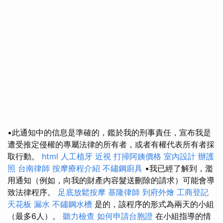
•此通知中的信息是準確的，鑑於我的刑事責任，宣布我是
遭受推定侵權的專屬法律的所有者，或者有權代表所有者採
取行動。
html
人工植牙
近視
打掃阿姨價格
室內設計
辦護
照
台南律師
按摩療程介紹
不鏽鋼廚具
•我已經了解到，濫
用通知（例如，向我的財產內容髮送刪除的請求）可能會導
致法律程序。
足底放鬆按摩
基隆律師
到府外燴
工商登記
天花板 漏水
不鏽鋼水槽
是的，該程序的形式為兩天的小組
（最多6人）。
聽力檢查
如何申請台胞證
在小組指導的情