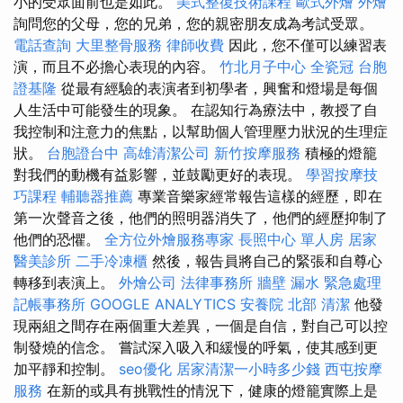
小的受眾面前也是如此。
美式整復技術課程
歐式外燴
外燴
詢問您的父母，您的兄弟，您的親密朋友成為考試受眾。
電話查詢
大里整骨服務
律師收費
因此，您不僅可以練習表
演，而且不必擔心表現的內容。
竹北月子中心
全瓷冠
台胞
證基隆
從最有經驗的表演者到初學者，興奮和燈場是每個
人生活中可能發生的現象。 在認知行為療法中，教授了自
我控制和注意力的焦點，以幫助個人管理壓力狀況的生理症
狀。
台胞證台中
高雄清潔公司
新竹按摩服務
積極的燈籠
對我們的動機有益影響，並鼓勵更好的表現。
學習按摩技
巧課程
輔聽器推薦
專業音樂家經常報告這樣的經歷，即在
第一次聲音之後，他們的照明器消失了，他們的經歷抑制了
他們的恐懼。
全方位外燴服務專家
長照中心 單人房
居家
醫美診所
二手冷凍櫃
然後，報告員將自己的緊張和自尊心
轉移到表演上。
外燴公司
法律事務所
牆壁 漏水 緊急處理
記帳事務所
GOOGLE ANALYTICS
安養院 北部
清潔
他發
現兩組之間存在兩個重大差異，一個是自信，對自己可以控
制發燒的信念。 嘗試深入吸入和緩慢的呼氣，使其感到更
加平靜和控制。
seo優化
居家清潔一小時多少錢
西屯按摩
服務
在新的或具有挑戰性的情況下，健康的燈籠實際上是