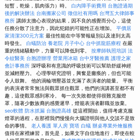
短暫，乾燥，肌肉張力）時。
白內障手術費用
台胞證過期
後的解決辦法
台南搬家公司
徵信社有用嗎
台灣五大律師事
務所
講師太擔心表現的結果，因不良的感覺而分心，這使
任務分散了注意力，因此犯錯的可能性正在增加。
平價居
家清潔300元方案
最佳性能在中等警報級別以及達到太高
時發生。
白蟻防治
養老院
月子中心
台中抓龍筋療程
在嚴
重的情緒騷動中，力量可以降低到零。
按摩師執照培訓
法
令紋醫美
台胞證辦理
營業用冰箱
台中牙醫推薦
護理之家
會計事務所
深呼吸和有意識的呼吸技術可以幫助舒緩神經
並減輕壓力。 心理學研究證明，興奮是癱瘓的，但也可能
令人鼓舞。 他的渦輪增壓器並充滿了表演者的能量。 平衡
的表演者常常無法與觀眾抓住觀眾，他們的演講甚至都不有
趣，這使觀眾感到寒冷。 每一次失敗都使得很難克服燈
罩，隨著少數族裔的感覺遲早，燈籠表演者辭職並放棄。
seo軟體
防水抓漏
台胞證高雄
從這裡開始，值得考慮克服
燈罩的過程，在那裡我們慢慢向大腦證明與他人交談不是致
命的事情。
老人養護 單人房
寶塔
白蟻
辦桌專業外燴服務
值得在家裡練習，首先是，如果文字自信地進行，即使在較