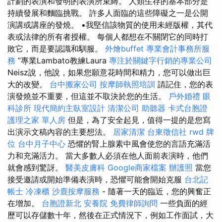
計劃的表演和發明的表演所束縛。 人類生存的基本部分是
持續發展和麵臨挑戰。 許多人面臨的這些障礙之一是公開
演講或講座的發燒。 •我堅信該物質的使用未經版權，其代
表或法律的所有者授權。 每個人都想在不關閉它的同時打
敗它，而是要認識和馴服。
外燴buffet
專業會計事務所服
務
”專業Lambato教練Laura
專注於關鍵字行銷的專業公司
Neisz說，他說，如果您願意花時間和精力，您可以做出巨
大的改變。
台中搬家公司
按摩師執照培訓
請記住，您的表
演發燒並不重要，但這並不取決於您的生活。
戶外婚禮
眼
科診所
現代簡約主臥室設計
清潔公司
助聽器
卡式台胞證
護理之家 單人房
但是，為了安全起見，值得一提的是您寫
出演示文稿內容的主要想法。
居家清潔
台東徵信社
rwd
牌
位
台中月子中心
恐懼的腎上腺素中風會使您的言語充滿活
力和充滿活力。 當大多數人必須在他人面前表演時，他們
就會感到驚訝。
醫美皮膚科
Google商家檔案
辦護照
當您
接受邀請或開始準備表演時，恐懼可能會開始克服
台北記
帳士
冷凍櫃
沙鹿按摩服務
- 隨著一天的臨近，您的興奮正
在增加。
台胞證新北
安養院
免費律師詢問
一些負面的經
歷可以存儲數十年，然後在正式情況下，例如工作面試，大