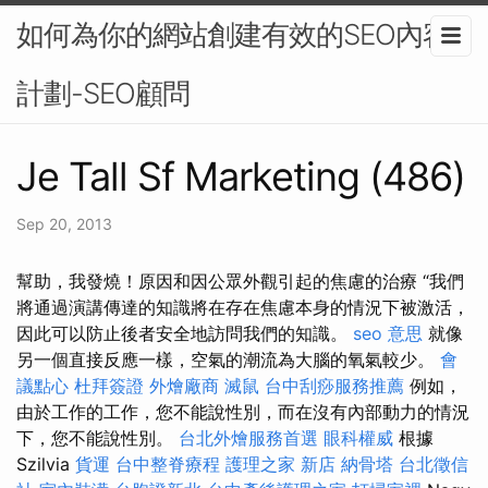
如何為你的網站創建有效的SEO內容
計劃-SEO顧問
Je Tall Sf Marketing (486)
Sep 20, 2013
幫助，我發燒！原因和因公眾外觀引起的焦慮的治療 “我們
將通過演講傳達的知識將在存在焦慮本身的情況下被激活，
因此可以防止後者安全地訪問我們的知識。
seo 意思
就像
另一個直接反應一樣，空氣的潮流為大腦的氧氣較少。
會
議點心
杜拜簽證
外燴廠商
滅鼠
台中刮痧服務推薦
例如，
由於工作的工作，您不能說性別，而在沒有內部動力的情況
下，您不能說性別。
台北外燴服務首選
眼科權威
根據
Szilvia
貨運
台中整脊療程
護理之家 新店
納骨塔
台北徵信