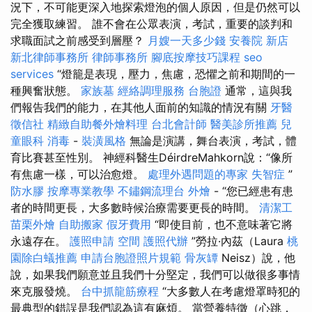
況下，不可能更深入地探索燈泡的個人原因，但是仍然可以
完全獲取練習。 誰不會在公眾表演，考試，重要的談判和
求職面試之前感受到層壓？
月嫂一天多少錢
安養院 新店
新北律師事務所
律師事務所
腳底按摩技巧課程
seo
services
“燈籠是表現，壓力，焦慮，恐懼之前和期間的一
種興奮狀態。
家族墓
經絡調理服務
台胞證
通常，這與我
們報告我們的能力，在其他人面前的知識的情況有關
牙醫
徵信社
精緻自助餐外燴料理
台北會計師
醫美診所推薦
兒
童眼科
消毒
-
裝潢風格
無論是演講，舞台表演，考試，體
育比賽甚至性別。 神經科醫生DéirdreMahkorn說：“像所
有焦慮一樣，可以治愈燈。
處理外遇問題的專家
失智症
”
防水膠
按摩專業教學
不鏽鋼流理台
外燴
- “您已經患有患
者的時間更長，大多數時候治療需要更長的時間。
清潔工
苗栗外燴
自助搬家
假牙費用
“即使目前，也不意味著它將
永遠存在。
護照申請
空間
護照代辦
”勞拉·內茲（Laura
桃
園除白蟻推薦
申請台胞證照片規範
骨灰罈
Neisz）說，他
說，如果我們願意並且我們十分堅定，我們可以做很多事情
來克服發燒。
台中抓龍筋療程
“大多數人在考慮燈罩時犯的
最典型的錯誤是我們認為這有麻煩。 當營養特徵（心跳，